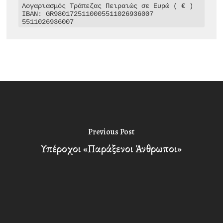
Λογαριασμός Τράπεζας Πειραιώς σε Ευρώ ( € )

IBAN: GR9801725110005511026936007

5511026936007
Previous Post
Υπέροχοι «Παράξενοι Άνθρωποι»