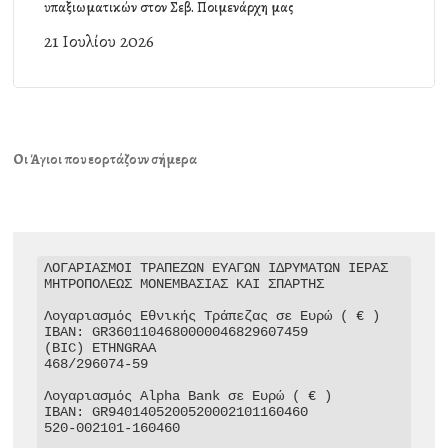
υπαξιωματικών στον Σεβ. Ποιμενάρχη μας
21 Ιουλίου 2026
Οι Άγιοι που εορτάζουν σήμερα
ΛΟΓΑΡΙΑΣΜΟΙ ΤΡΑΠΕΖΩΝ ΕΥΑΓΩΝ ΙΔΡΥΜΑΤΩΝ ΙΕΡΑΣ 
ΜΗΤΡΟΠΟΛΕΩΣ ΜΟΝΕΜΒΑΣΙΑΣ ΚΑΙ ΣΠΑΡΤΗΣ

Λογαριασμός Εθνικής Τράπεζας σε Ευρώ ( € )

IBAN: GR3601104680000046829607459

(BIC) ETHNGRAA

468/296074-59

Λογαριασμός Alpha Bank σε Ευρώ ( € )

IBAN: GR9401405200520002101160460

520-002101-160460
