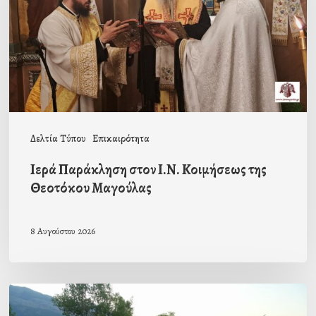
Κοιμήσεως
της
Θεοτόκου
Μαγούλας
Δελτία Τύπου
Επικαιρότητα
Ιερά Παράκληση στον Ι.Ν. Κοιμήσεως της
Θεοτόκου Μαγούλας
8 Αυγούστου 2026
Πρόσκληση