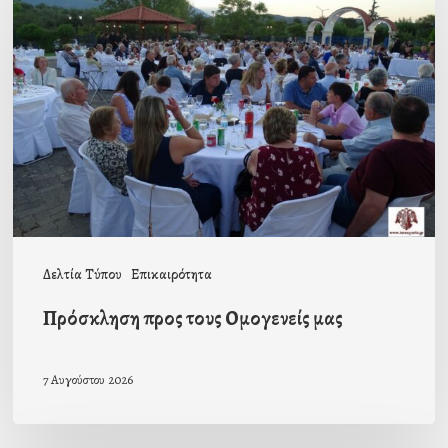
προς
τους
Ομογενείς
μας
Δελτία Τύπου
Επικαιρότητα
Πρόσκληση προς τους Ομογενείς μας
7 Αυγούστου 2026