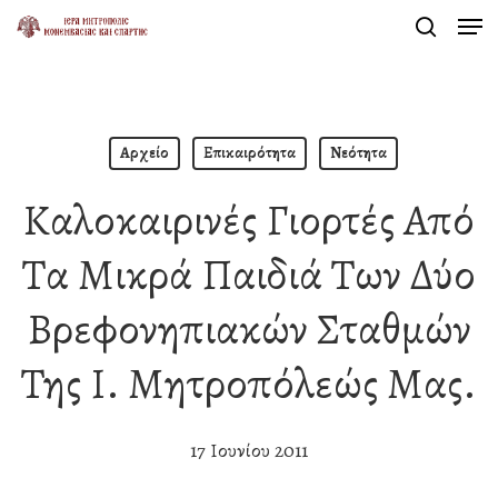
Men
Skip
search
to
Close
main
Menu
content
Αρχείο
Επικαιρότητα
Νεότητα
Καλοκαιρινές Γιορτές Από
Τα Μικρά Παιδιά Των Δύο
Βρεφονηπιακών Σταθμών
Της Ι. Μητροπόλεώς Μας.
17 Ιουνίου 2011