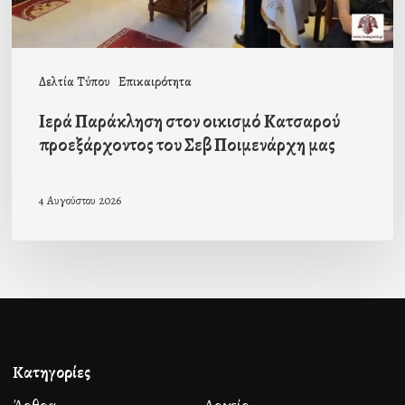
Σεβ
Ποιμενάρχη
μας
Δελτία Τύπου
Επικαιρότητα
Ιερά Παράκληση στον οικισμό Κατσαρού
προεξάρχοντος του Σεβ Ποιμενάρχη μας
4 Αυγούστου 2026
Κατηγορίες