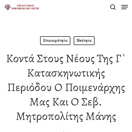
Men
Skip
search
to
Close
main
Menu
content
Επικαιρότητα
Νεότητα
Κοντά Στους Νέους Της Γ΄
Κατασκηνωτικής
Περιόδου Ο Ποιμενάρχης
Μας Και Ο Σεβ.
Μητροπολίτης Μάνης