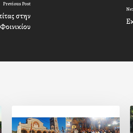
Previous Post
Nex
ίτας στην
Ε
 Φοινικίου
Η
εορτή
τ
της
β