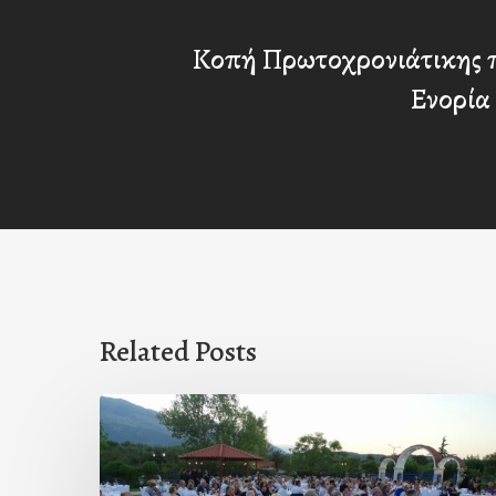
Κοπή Πρωτοχρονιάτικης π
Ενορία
Related Posts
Πρόσκληση
προς
τους