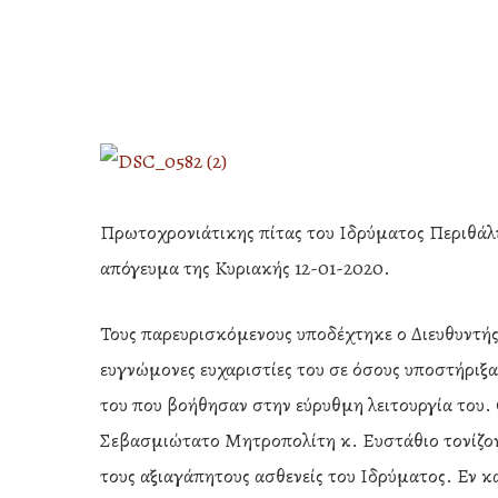
Πρωτοχρονιάτικης πίτας του Ιδρύματος Περιθάλ
απόγευμα της Κυριακής 12-01-2020.
Τους παρευρισκόμενους υποδέχτηκε ο Διευθυντής
ευγνώμονες ευχαριστίες του σε όσους υποστήριξα
του που βοήθησαν στην εύρυθμη λειτουργία του
Hit enter to search or ESC to close
Σεβασμιώτατο Μητροπολίτη κ. Ευστάθιο τονίζον
τους αξιαγάπητους ασθενείς του Ιδρύματος. Εν κα