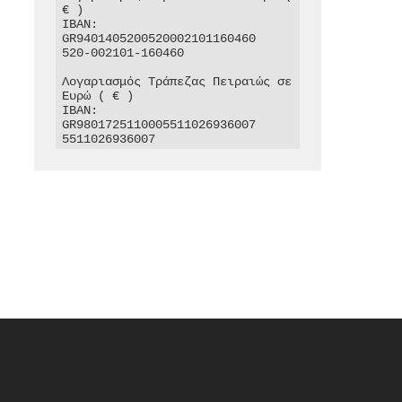
€ )

IBAN: 
GR9401405200520002101160460

520-002101-160460

Λογαριασμός Τράπεζας Πειραιώς σε 
Ευρώ ( € )

IBAN: 
GR9801725110005511026936007

5511026936007