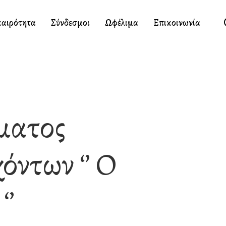
καιρότητα
Σύνδεσμοι
Ωφέλιμα
Επικοινωνία
ματος
ντων ‘’ Ο
‘’