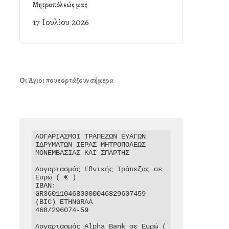
Μητροπόλεώς μας
17 Ιουλίου 2026
Οι Άγιοι που εορτάζουν σήμερα
ΛΟΓΑΡΙΑΣΜΟΙ ΤΡΑΠΕΖΩΝ ΕΥΑΓΩΝ 
ΙΔΡΥΜΑΤΩΝ ΙΕΡΑΣ ΜΗΤΡΟΠΟΛΕΩΣ 
ΜΟΝΕΜΒΑΣΙΑΣ ΚΑΙ ΣΠΑΡΤΗΣ

Λογαριασμός Εθνικής Τράπεζας σε 
Ευρώ ( € )

IBAN: 
GR3601104680000046829607459

(BIC) ETHNGRAA

468/296074-59

Λογαριασμός Alpha Bank σε Ευρώ ( 