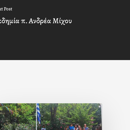
t Post
κδημία π. Ανδρέα Μίχου
Με
ην
΄