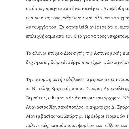
σε όσους πραγματικά έχουν ανάγκη. Αναφέρθηκε
επαινώντας τους ανθρώπους που όλα αυτά τα χρόν
λειτουργία του. Εν κατακλείδι ανέφερε ότι οι εμ
επιλεχθήκαμε από τον Θεό για να τους υπηρετούμ
Το φλουρί έτυχε ο Διοικητής της Αστυνομικής Δι
δέχτηκε ως δώρο ένα έργο που είχαν φιλοτεχνήσ
Την όμορφη αυτή εκδήλωση τίμησαν με την παρου
κ. Νεοκλής Κρητικός και κ. Σταύρος Αραχωβίτη
Βερούτης, ο θεματικός Αντιπεριφερειάρχης κ. Νί
Αθανάσιος Χρυσακόπουλος, ο Δήμαρχος Δ. Σπάρτ
Μονεμβασίας και Σπάρτης, Πρόεδροι Νομικών Π
πολιτευτές, εκπρόσωποι φορέων και συλλόγων κα