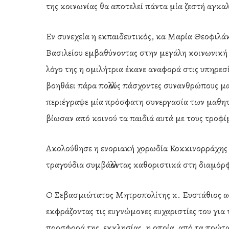
της κοινωνίας θα αποτελεί πάντα μία ζεστή αγκα
Εν συνεχεία η εκπαιδευτικός, κα Μαρία Θεοφιλ
Βασιλείου εμβαθύνοντας στην μεγάλη κοινωνική 
λόγο της η ομιλήτρια έκανε αναφορά στις υπηρεσ
βοηθάει πάρα πολλούς πάσχοντες συνανθρώπους μας
περιέγραψε μία πρόσφατη συνεργασία των μαθητ
βίωσαν από κοινού τα παιδιά αυτά με τους τροφί
Ακολούθησε η ενοριακή χορωδία Κοκκινορράχης 
τραγούδια συμβάλλοντας καθοριστικά στη διαμό
Ο Σεβασμιώτατος Μητροπολίτης κ. Ευστάθιος αφ
εκφράζοντας τις ευγνώμονες ευχαριστίες του για
προσφορά της εκκλησίας, η οποία από τα πρώτα βή