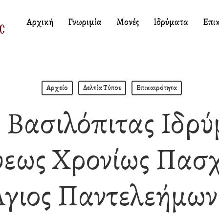
Αρχική
Γνωριμία
Μονές
Ιδρύματα
Επι
Αρχείο
Δελτία Τύπου
Επικαιρότητα
 Βασιλόπιτας Ιδρύ
εως Χρονίως Πασχό
γιος Παντελεήμων 