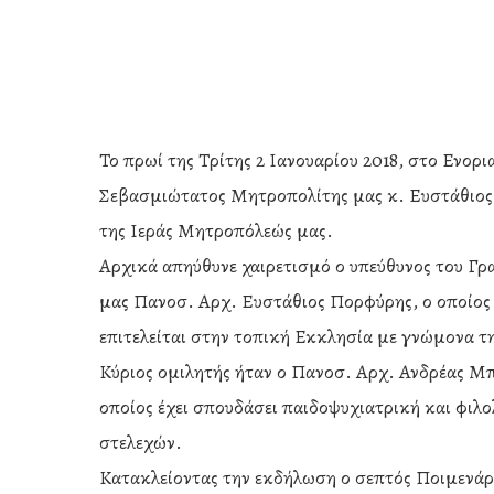
Το πρωί της Τρίτης 2 Ιανουαρίου 2018, στο Ενο
Σεβασμιώτατος Μητροπολίτης μας κ. Ευστάθιος 
της Ιεράς Μητροπόλεώς μας.
Αρχικά απηύθυνε χαιρετισμό ο υπεύθυνος του Γρ
μας Πανοσ. Αρχ. Ευστάθιος Πορφύρης, ο οποίος 
επιτελείται στην τοπική Εκκλησία με γνώμονα τ
Κύριος ομιλητής ήταν ο Πανοσ. Αρχ. Ανδρέας Μπο
οποίος έχει σπουδάσει παιδοψυχιατρική και φιλο
Hit enter to search or ESC to close
στελεχών.
Κατακλείοντας την εκδήλωση ο σεπτός Ποιμενάρχ