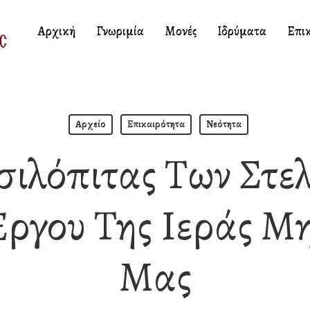
Αρχική
Γνωριμία
Μονές
Ιδρύματα
Επι
Αρχείο
Επικαιρότητα
Νεότητα
ιλόπιτας Των Στε
Έργου Της Ιεράς Μ
Μας