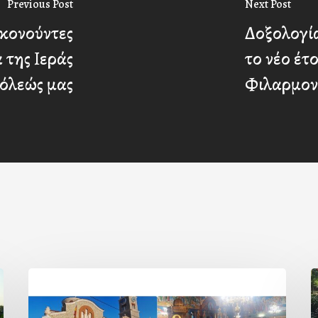
Previous Post
Next Post
ακονούντες
Δοξολογί
 της Ιεράς
το νέο έτ
όλεώς μας
Φιλαρμον
Η
εορτή
τ