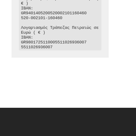
€ )

IBAN: 
GR9401405200520002101160460

520-002101-160460

Λογαριασμός Τράπεζας Πειραιώς σε 
Ευρώ ( € )

IBAN: 
GR9801725110005511026936007

5511026936007