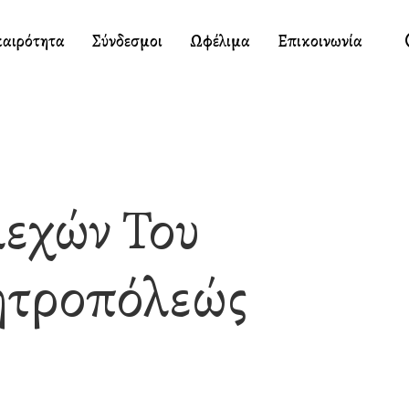
καιρότητα
Σύνδεσμοι
Ωφέλιμα
Επικοινωνία
λεχών Του
ητροπόλεώς