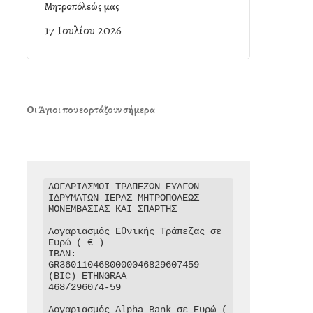
Μητροπόλεώς μας
17 Ιουλίου 2026
Οι Άγιοι που εορτάζουν σήμερα
ΛΟΓΑΡΙΑΣΜΟΙ ΤΡΑΠΕΖΩΝ ΕΥΑΓΩΝ 
ΙΔΡΥΜΑΤΩΝ ΙΕΡΑΣ ΜΗΤΡΟΠΟΛΕΩΣ 
ΜΟΝΕΜΒΑΣΙΑΣ ΚΑΙ ΣΠΑΡΤΗΣ

Λογαριασμός Εθνικής Τράπεζας σε 
Ευρώ ( € )

IBAN: 
GR3601104680000046829607459

(BIC) ETHNGRAA

468/296074-59

Λογαριασμός Alpha Bank σε Ευρώ ( 