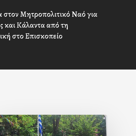
α στον Μητροπολιτικό Ναό για
ος και Κάλαντα από τη
ική στο Επισκοπείο
Με
ην