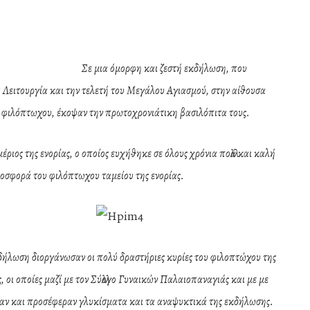
Σε μια όμορφη και ζεστή εκδήλωση, που
 Λειτουργία και την τελετή του Μεγάλου Αγιασμού, στην αίθουσα
ου φιλόπτωχου, έκοψαν την πρωτοχρονιάτικη βασιλόπιτα τους.
ιος της ενορίας, ο οποίος ευχήθηκε σε όλους χρόνια πολλά και καλή
προσφορά του φιλόπτωχου ταμείου της ενορίας.
δήλωση διοργάνωσαν οι πολύ δραστήριες κυρίες του φιλοπτώχου της
, οι οποίες μαζί με τον Σύλλογο Γυναικών Παλαιοπαναγιάς και με με
μασαν και προσέφεραν γλυκίσματα και τα αναψυκτικά της εκδήλωσης.