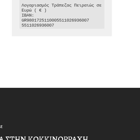
Λογαριασμός Τράπεζας Πειραιώς σε 
Ευρώ ( € )

IBAN: 
GR9801725110005511026936007

5511026936007
st
Α ΣΤΗΝ ΚΟΚΚΙΝΟΡΡΑΧΗ