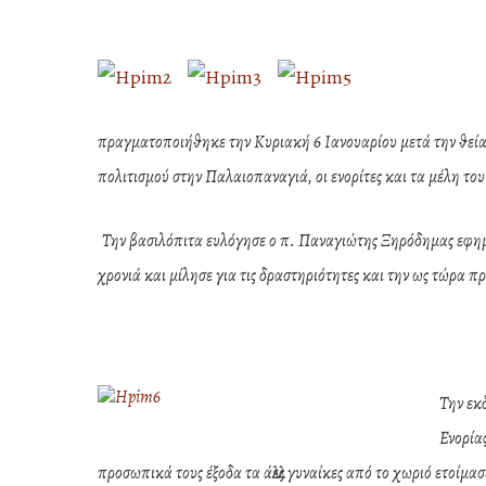
πραγματοποιήθηκε την Κυριακή 6 Ιανουαρίου μετά την θεία
πολιτισμού στην Παλαιοπαναγιά, οι ενορίτες και τα μέλη τ
Την βασιλόπιτα ευλόγησε ο π. Παναγιώτης Ξηρόδημας εφημέρ
χρονιά και μίλησε για τις δραστηριότητες και την ως τώρα 
Τ
ην εκ
Hit enter to search or ESC to close
Ενορίας
προσωπικά τους έξοδα τα άλλες γυναίκες από το χωριό ετοί