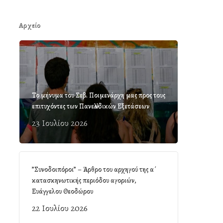
Αρχείο
Το μήνυμα του Σεβ. Ποιμενάρχη μας προς τους
επιτυχόντες των Πανελλαδικών Εξετάσεων
23 Ιουλίου 2026
”Συνοδοιπόροι” – Άρθρο του αρχηγού της α΄
κατασκηνωτικής περιόδου αγοριών,
Ευάγγελου Θεοδώρου
22 Ιουλίου 2026