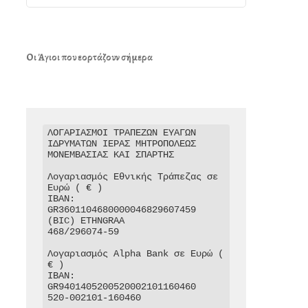
Οι Άγιοι που εορτάζουν σήμερα
ΛΟΓΑΡΙΑΣΜΟΙ ΤΡΑΠΕΖΩΝ ΕΥΑΓΩΝ 
ΙΔΡΥΜΑΤΩΝ ΙΕΡΑΣ ΜΗΤΡΟΠΟΛΕΩΣ 
ΜΟΝΕΜΒΑΣΙΑΣ ΚΑΙ ΣΠΑΡΤΗΣ

Λογαριασμός Εθνικής Τράπεζας σε 
Ευρώ ( € )

IBAN: 
GR3601104680000046829607459

(BIC) ETHNGRAA

468/296074-59

Λογαριασμός Alpha Bank σε Ευρώ ( 
€ )

IBAN: 
GR9401405200520002101160460

520-002101-160460
