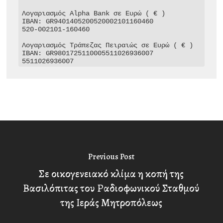
Λογαριασμός Alpha Bank σε Ευρώ ( € )

IBAN: GR9401405200520002101160460

520-002101-160460

Λογαριασμός Τράπεζας Πειραιώς σε Ευρώ ( € )

IBAN: GR9801725110005511026936007

5511026936007
Previous Post
Σε οικογενειακό κλίμα η κοπή της
Βασιλόπιτας του Ραδιοφωνικού Σταθμού
της Ιεράς Μητροπόλεως