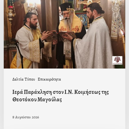
Παράκληση
στον
Ι.Ν.
Κοιμήσεως
της
Θεοτόκου
Μαγούλας
Δελτία Τύπου
Επικαιρότητα
Ιερά Παράκληση στον Ι.Ν. Κοιμήσεως της
Θεοτόκου Μαγούλας
8 Αυγούστου 2026