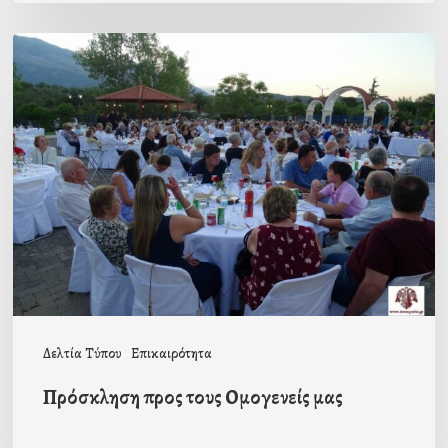
Πρόσκληση
προς
τους
Ομογενείς
μας
Δελτία Τύπου
Επικαιρότητα
Πρόσκληση προς τους Ομογενείς μας