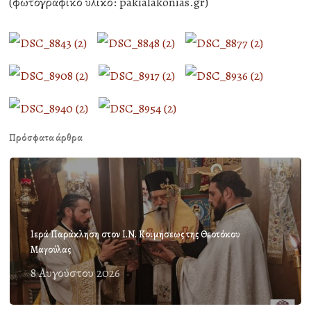
(φωτογραφικό υλικό: pakialakonias.gr)
Πρόσφατα άρθρα
Ιερά Παράκληση στον Ι.Ν. Κοιμήσεως της Θεοτόκου
Μαγούλας
8 Αυγούστου 2026