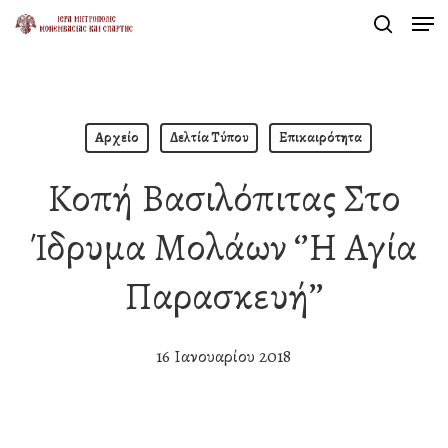
Men
Skip
search
to
Close
main
Menu
content
Αρχείο
Δελτία Τύπου
Επικαιρότητα
Κοπή Βασιλόπιτας Στο
Ίδρυμα Μολάων ‘’η Αγία
Παρασκευή’’
16 Ιανουαρίου 2018