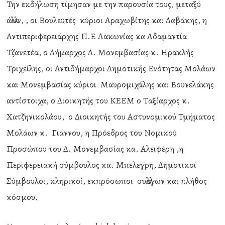
Την εκδήλωση τίμησαν με την παρουσία τους, μεταξύ
άλλων, , οι Βουλευτές κύριοι Αραχωβίτης και Δαβάκης, η
Αντιπεριφερειάρχης Π.Ε Λακωνίας κα Αδαμαντία
Τζανετέα, ο Δήμαρχος Δ. Μονεμβασίας κ. Ηρακλής
Τριχείλης, οι Αντιδήμαρχοι Δημοτικής Ενότητας Μολάων
και Μονεμβασίας κύριοι Μαυρομιχάλης και Βουνελάκης
αντίστοιχα, ο Διοικητής του ΚΕΕΜ ο Ταξίαρχος κ.
Χατζηνικολάου, ο Διοικητής του Αστυνομικού Τμήματος
Μολάων κ. Γιάννου, η Πρόεδρος του Νομικού
Προσώπου του Δ. Μονεμβασίας κα. Αλειφέρη ,η
Περιφερειακή σύμβουλος κα. Μπελεγρή, Δημοτικοί
Σύμβουλοι, κληρικοί, εκπρόσωποι συλλόγων και πλήθος
κόσμου.