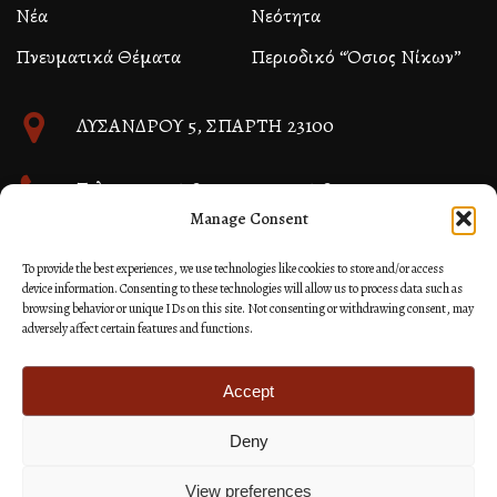
Νέα
Νεότητα
Πνευματικά Θέματα
Περιοδικό “Όσιος Νίκων”
ΛΥΣΑΝΔΡΟΥ 5, ΣΠΑΡΤΗ 23100
Τηλ. 27310 26580 και 27310 26581
Manage Consent
info@immspartis.gr
To provide the best experiences, we use technologies like cookies to store and/or access
device information. Consenting to these technologies will allow us to process data such as
browsing behavior or unique IDs on this site. Not consenting or withdrawing consent, may
adversely affect certain features and functions.
© 2024 ΙΕΡΑ ΜΗΤΡΟΠΟΛΙΣ ΜΟΝΕΜΒΑΣΙΑΣ ΚΑΙ
ΣΠΑΡΤΗΣ
Accept
Deny
Κατασκευή Ιστοσελίδων Site as you GO: Falcon από
Hellenic Technologies
View preferences