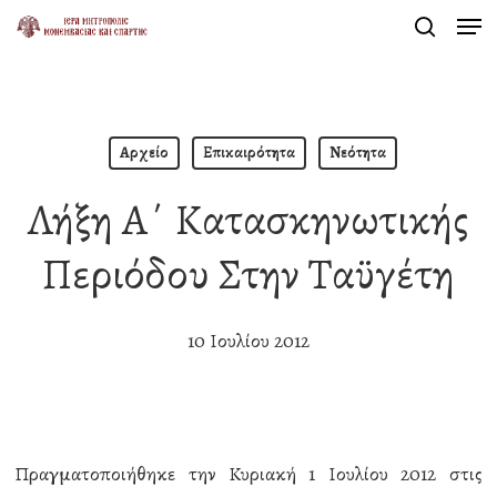
Men
Skip
search
to
Close
main
Menu
content
Αρχείο
Επικαιρότητα
Νεότητα
Λήξη Α΄ Κατασκηνωτικής
Περιόδου Στην Ταϋγέτη
10 Ιουλίου 2012
Πραγματοποιήθηκε την Κυριακή 1 Ιουλίου 2012 στις