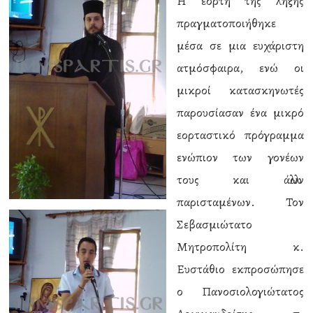
Η εορτή της λήξης
πραγματοποιήθηκε
μέσα σε μια ευχάριστη
ατμόσφαιρα, ενώ οι
μικροί κατασκηνωτές
παρουσίασαν ένα μικρό
εορταστικό πρόγραμμα
ενώπιον των γονέων
τους και άλλων
παρισταμένων. Τον
Σεβασμιώτατο
Μητροπολίτη κ.
Ευστάθιο εκπροσώπησε
ο Πανοσιολογιώτατος