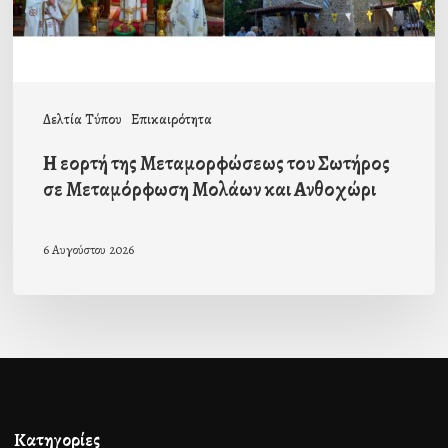
σε
Μεταμόρφωση
Μολάων
και
Δελτία Τύπου
Επικαιρότητα
Ανθοχώρι
Η εορτή της Μεταμορφώσεως του Σωτήρος
σε Μεταμόρφωση Μολάων και Ανθοχώρι
6 Αυγούστου 2026
Κατηγορίες