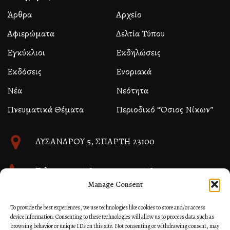
Άρθρα
Αρχείο
Αφιερώματα
Δελτία Τύπου
Εγκύκλιοι
Εκδηλώσεις
Εκδόσεις
Ενοριακά
Νέα
Νεότητα
Πνευματικά Θέματα
Περιοδικό “Όσιος Νίκων”
ΛΥΣΑΝΔΡΟΥ 5, ΣΠΑΡΤΗ 23100
Τηλ. 27310 26580 και 27310 26581
Manage Consent
info@immspartis.gr
To provide the best experiences, we use technologies like cookies to store and/or access
device information. Consenting to these technologies will allow us to process data such as
browsing behavior or unique IDs on this site. Not consenting or withdrawing consent, may