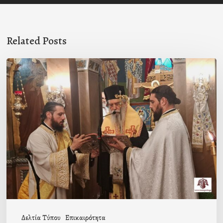
Related Posts
Ιερά
Παράκληση
στον
Ι.Ν.
Κοιμήσεως
της
Θεοτόκου
Μαγούλας
Δελτία Τύπου
Επικαιρότητα