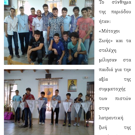
Το σύνθημα
της περιόδου
ήταν:
«Μέτοχοι
Ζωής» και τα
στελέχη
μίλησαν στα
παιδιά για την
αξία της
συμμετοχής
των πιστών
στην
λατρευτική
ζωή της