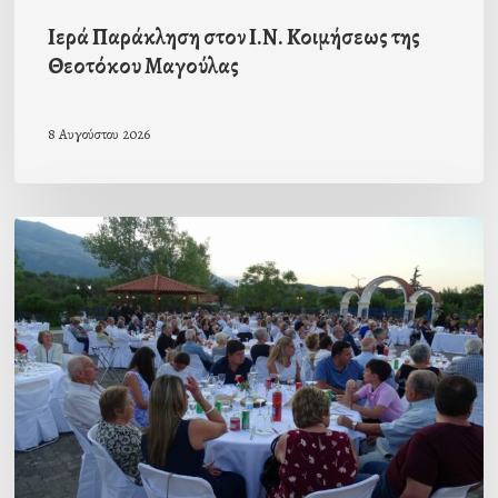
Ιερά Παράκληση στον Ι.Ν. Κοιμήσεως της
Θεοτόκου Μαγούλας
8 Αυγούστου 2026
Πρόσκληση
προς
τους
Ομογενείς
μας