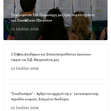
Το μήνυμα του Σεβ. Ποιμενάρχη μας προς τους επιτυχόντες
των Πανελλαδικών Εξετάσεων
23 Ιουλίου 2026
Ο Σύλλογος Αποδήμων και Επαναπατρισθέντων Λακώνων
τίμησε τον Σεβ. Μητροπολίτη μας
23 Ιουλίου 2026
”Συνοδοιπόροι” – Άρθρο του αρχηγού της α΄ κατασκηνωτικής
περιόδου αγοριών, Ευάγγελου Θεοδώρου
22 Ιουλίου 2026