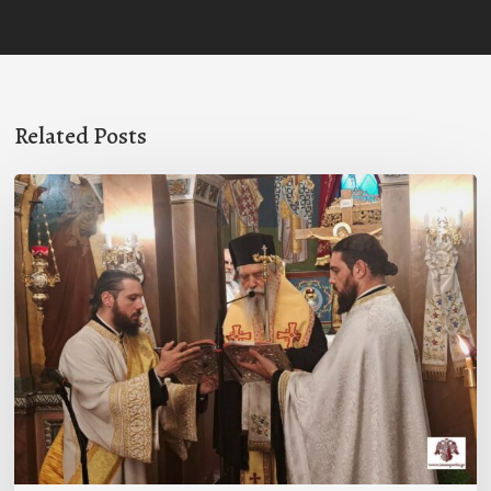
Related Posts
Ιερά
Παράκληση
στον
Ι.Ν.
Κοιμήσεως
της
Θεοτόκου
Μαγούλας