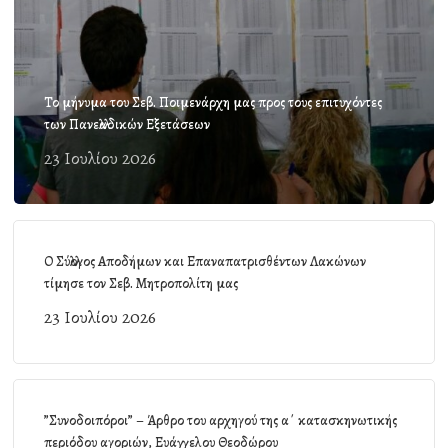
Το μήνυμα του Σεβ. Ποιμενάρχη μας προς τους επιτυχόντες
των Πανελλαδικών Εξετάσεων
23 Ιουλίου 2026
Ο Σύλλογος Αποδήμων και Επαναπατρισθέντων Λακώνων
τίμησε τον Σεβ. Μητροπολίτη μας
23 Ιουλίου 2026
”Συνοδοιπόροι” – Άρθρο του αρχηγού της α΄ κατασκηνωτικής
περιόδου αγοριών, Ευάγγελου Θεοδώρου