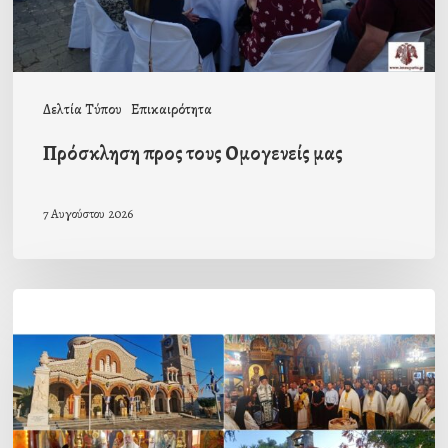
Δελτία Τύπου
Επικαιρότητα
Πρόσκληση προς τους Ομογενείς μας
7 Αυγούστου 2026
Η
εορτή
της
Μεταμορφώσεως
του