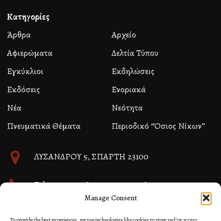
Κατηγορίες
Άρθρα
Αρχείο
Αφιερώματα
Δελτία Τύπου
Εγκύκλιοι
Εκδηλώσεις
Εκδόσεις
Ενοριακά
Νέα
Νεότητα
Πνευματικά Θέματα
Περιοδικό “Όσιος Νίκων”
ΛΥΣΑΝΔΡΟΥ 5, ΣΠΑΡΤΗ 23100
Τηλ. 27310 26580 και 27310 26581
Manage Consent
info@immspartis.gr
To provide the best experiences, we use technologies like cookies to store and/or access