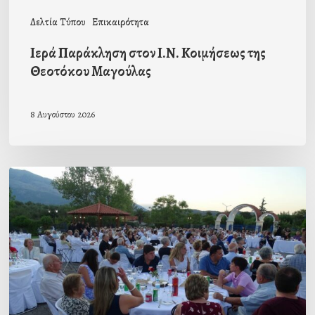
Δελτία Τύπου
Επικαιρότητα
Ιερά Παράκληση στον Ι.Ν. Κοιμήσεως της
Θεοτόκου Μαγούλας
8 Αυγούστου 2026
Πρόσκληση
προς
τους
Ομογενείς
μας