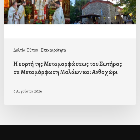
Σωτήρος
σε
Μεταμόρφωση
Μολάων
και
Δελτία Τύπου
Επικαιρότητα
Ανθοχώρι
Η εορτή της Μεταμορφώσεως του Σωτήρος
σε Μεταμόρφωση Μολάων και Ανθοχώρι
6 Αυγούστου 2026