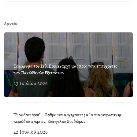
Αρχείο
Το μήνυμα του Σεβ. Ποιμενάρχη μας προς τους επιτυχόντες
των Πανελλαδικών Εξετάσεων
23 Ιουλίου 2026
”Συνοδοιπόροι” – Άρθρο του αρχηγού της α΄ κατασκηνωτικής
περιόδου αγοριών, Ευάγγελου Θεοδώρου
22 Ιουλίου 2026