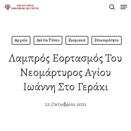
Men
Skip
search
to
Close
main
Menu
content
Αρχείο
Δελτία Τύπου
Ενοριακά
Επικαιρότητα
Λαμπρός Εορτασμός Του
Νεομάρτυρος Αγίου
Ιωάννη Στο Γεράκι
22 Οκτωβρίου 2021