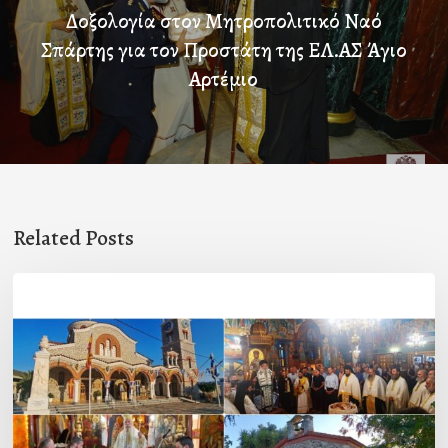
Δοξολογία στον Μητροπολιτικό Ναό
Σπάρτης για τον Προστάτη της ΕΛ.ΑΣ Άγιο
Αρτέμιο
Related Posts
Η
εορτή
της
Μεταμορφώσεως
του