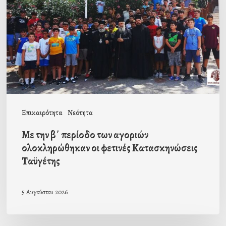
περίοδο
των
αγοριών
ολοκληρώθηκαν
οι
φετινές
Κατασκηνώσεις
Επικαιρότητα
Νεότητα
Ταϋγέτης
Με την β΄ περίοδο των αγοριών
ολοκληρώθηκαν οι φετινές Κατασκηνώσεις
Ταϋγέτης
5 Αυγούστου 2026