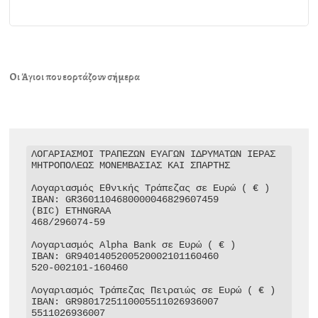
Οι Άγιοι που εορτάζουν σήμερα
ΛΟΓΑΡΙΑΣΜΟΙ ΤΡΑΠΕΖΩΝ ΕΥΑΓΩΝ ΙΔΡΥΜΑΤΩΝ ΙΕΡΑΣ 
ΜΗΤΡΟΠΟΛΕΩΣ ΜΟΝΕΜΒΑΣΙΑΣ ΚΑΙ ΣΠΑΡΤΗΣ

Λογαριασμός Εθνικής Τράπεζας σε Ευρώ ( € )

IBAN: GR3601104680000046829607459

(BIC) ETHNGRAA

468/296074-59

Λογαριασμός Alpha Bank σε Ευρώ ( € )

IBAN: GR9401405200520002101160460

520-002101-160460

Λογαριασμός Τράπεζας Πειραιώς σε Ευρώ ( € )

IBAN: GR9801725110005511026936007

5511026936007