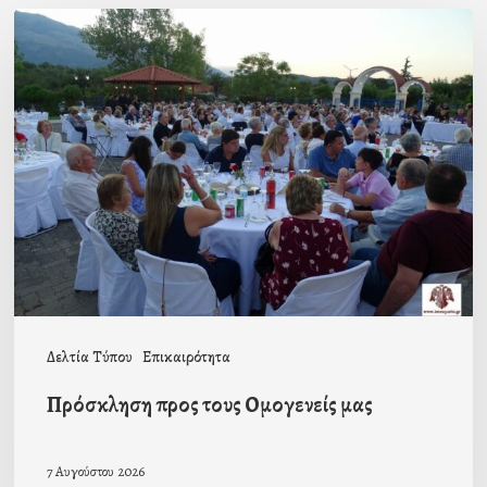
Πρόσκληση
προς
τους
Ομογενείς
μας
Δελτία Τύπου
Επικαιρότητα
Πρόσκληση προς τους Ομογενείς μας
7 Αυγούστου 2026