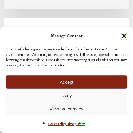
Η
εορτή
Manage Consent
της
To provide the best experiences, we use technologies like cookies to store and/or access
Μεταμορφώσεως
device information. Consenting to these technologies will allow us to process data such as
του
browsing behavior or unique IDs on this site. Not consenting or withdrawing consent, may
adversely affect certain features and functions.
Σωτήρος
σε
Accept
Μεταμόρφωση
Deny
Μολάων
και
View preferences
Δελτία Τύπου
Επικαιρότητα
Ανθοχώρι
Cookie Policy
Privacy Policy
Η εορτή της Μεταμορφώσεως του Σωτήρος