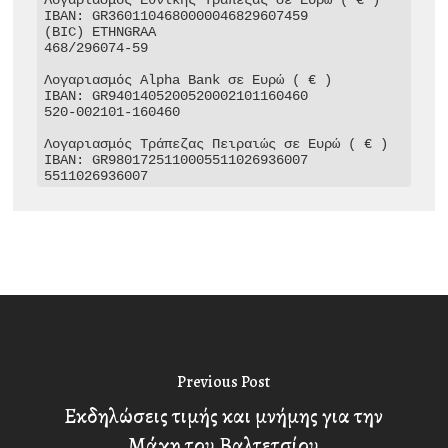
IBAN: GR3601104680000046829607459

(BIC) ETHNGRAA

468/296074-59

Λογαριασμός Alpha Bank σε Ευρώ ( € )

IBAN: GR9401405200520002101160460

520-002101-160460

Λογαριασμός Τράπεζας Πειραιώς σε Ευρώ ( € )

IBAN: GR9801725110005511026936007

5511026936007
Previous Post
Εκδηλώσεις τιμής και μνήμης για την
Μάχη του Βαλτετσίου