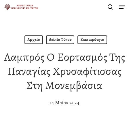
Men
Skip
search
to
Close
main
Menu
content
Αρχείο
Δελτία Τύπου
Επικαιρότητα
Λαμπρός Ο Εορτασμός Της
Παναγίας Χρυσαφίτισσας
Στη Μονεμβάσια
14 Μαΐου 2024