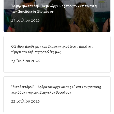
Το μήνυμα του Σεβ. Ποιμενάρχη μας προς τους επιτυχόντες
των Πανελλαδικών Εξετάσεων
23 Ιουλίου 2026
Ο Σύλλογος Αποδήμων και Επαναπατρισθέντων Λακώνων
τίμησε τον Σεβ. Μητροπολίτη μας
23 Ιουλίου 2026
”Συνοδοιπόροι” – Άρθρο του αρχηγού της α΄ κατασκηνωτικής
περιόδου αγοριών, Ευάγγελου Θεοδώρου
22 Ιουλίου 2026