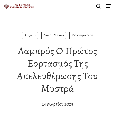
Men
Skip
search
to
Close
main
Menu
content
Αρχείο
Δελτία Τύπου
Επικαιρότητα
Λαμπρός Ο Πρώτος
Εορτασμός Της
Απελευθέρωσης Του
Μυστρά
24 Μαρτίου 2025