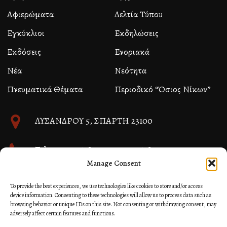
Αφιερώματα
Δελτία Τύπου
Εγκύκλιοι
Εκδηλώσεις
Εκδόσεις
Ενοριακά
Νέα
Νεότητα
Πνευματικά Θέματα
Περιοδικό “Όσιος Νίκων”
ΛΥΣΑΝΔΡΟΥ 5, ΣΠΑΡΤΗ 23100
Τηλ. 27310 26580 και 27310 26581
Manage Consent
info@immspartis.gr
To provide the best experiences, we use technologies like cookies to store and/or access
device information. Consenting to these technologies will allow us to process data such as
browsing behavior or unique IDs on this site. Not consenting or withdrawing consent, may
adversely affect certain features and functions.
© 2024 ΙΕΡΑ ΜΗΤΡΟΠΟΛΙΣ ΜΟΝΕΜΒΑΣΙΑΣ ΚΑΙ