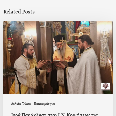
Related Posts
Ιερά
Παράκληση
στον
Ι.Ν.
Κοιμήσεως
της
Θεοτόκου
Μαγούλας
Δελτία Τύπου
Επικαιρότητα
Ιερά Παράκληση στον Ι.Ν. Κοιμήσεως της