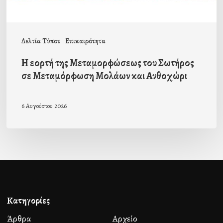
Μεταμόρφωση
Μολάων
και
Δελτία Τύπου
Επικαιρότητα
Ανθοχώρι
Η εορτή της Μεταμορφώσεως του Σωτήρος
σε Μεταμόρφωση Μολάων και Ανθοχώρι
6 Αυγούστου 2026
Κατηγορίες
Άρθρα
Αρχείο