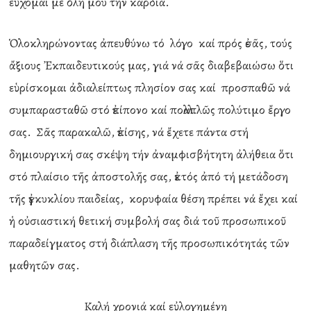
εὔχομαι μέ ὅλη μου τήν καρδιά.
Ὁλοκληρώνοντας ἀπευθύνω τό λόγο καί πρός ἐσᾶς, τούς
ἄξιους Ἐκπαιδευτικούς μας, γιά νά σᾶς διαβεβαιώσω ὅτι
εὑρίσκομαι ἀδιαλείπτως πλησίον σας καί προσπαθῶ νά
συμπαρασταθῶ στό ἐπίπονο καί πολλαπλῶς πολύτιμο ἔργο
σας. Σᾶς παρακαλῶ, ἐπίσης, νά ἔχετε πάντα στή
δημιουργική σας σκέψη τήν ἀναμφισβήτητη ἀλήθεια ὅτι
στό πλαίσιο τῆς ἀποστολῆς σας, ἐκτός ἀπό τή μετάδοση
τῆς ἐγκυκλίου παιδείας, κορυφαία θέση πρέπει νά ἔχει καί
ἡ οὐσιαστική θετική συμβολή σας διά τοῦ προσωπικοῦ
παραδείγματος στή διάπλαση τῆς προσωπικότητάς τῶν
μαθητῶν σας.
Καλή χρονιά καί εὐλογημένη