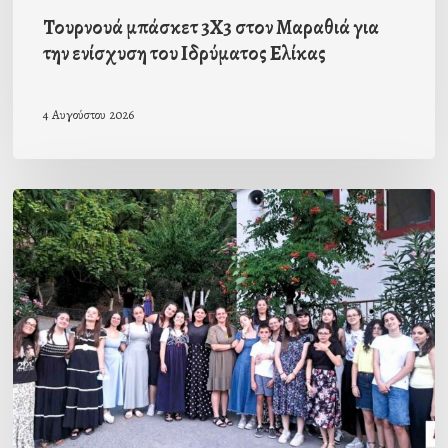
Τουρνουά μπάσκετ 3Χ3 στον Μαραθιά για
την ενίσχυση του Ιδρύματος Ελίκας
4 Αυγούστου 2026
Η
ομιλία
της
αρχηγού
της
β΄
περιόδου
κοριτσιών