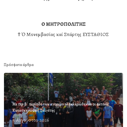
Ο ΜΗΤΡΟΠΟΛΙΤΗΣ
Ϯ Ὁ Μονεμβασίας καί Σπάρτης ΕΥΣΤΑΘΙΟΣ
Πρόσφατα άρθρα
Με την β΄ περίοδο των αγοριών ολοκληρώθηκαν οι φετινές
Κατασκηνώσεις Ταϋγέτης
5 Αυγούστου 2026