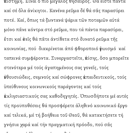
ἐπιστήμη. Εἶναι ὁ πιό μεγάλος θησαυρός. Θά εἶστε πάντα
καί σέ ὅλα ἀνίκητοι. Κανένα ρεῦμα δέ θά σᾶς παρασύρει
ποτέ. Καί, ὅπως τά ζωντανά ψάρια τῶν ποταμῶν αὐτά
μόνο πᾶνε κόντρα στό ρεῦμα, που τά πάντα παρασύρει,
ἔτσι καί ἐσεῖς θά πᾶτε ἀντίθετα στό δυνατό ρεῦμα τῆς
κοινωνίας, πού διακρίνεται ἀπό φθοροποιό ἐγωισμό καί
ταπεινά συμφέροντα. Συνεργαστεῖτε, ἐπίσης, ὅσο μπορεῖτε
στενότερα μέ τούς ἀγαπημένους σας γονεῖς, τούς
ἐνθουσιώδεις, σεμνούς καί σώφρονες ἐκπαιδευτικούς, τούς
ὑπεύθυνους κοινωνικούς παράγοντες καί τούς
ἐκκλησιαστικούς σας καθοδηγητές. Ὁπωσδήποτε μέ αυτές
τίς προϋποθέσεις θά προσφέρετε ἀληθινό κοινωνικό ἔργο
καί τελικά, μέ τή βοήθεια τοῦ Θεοῦ, θά κατακτήσετε τή
γνήσια χαρά καί τήν πραγματική πρόοδο, πού σᾶς