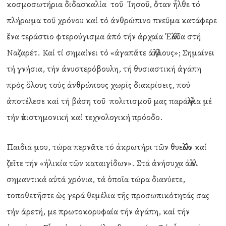
κοσμοσωτήρια διδασκαλία τοῦ Ἰησοῦ, ὅταν ἦλθε τό
πλήρωμα τοῦ χρόνου καί τό ἀνθρώπινο πνεῦμα κατάφερε
ἕνα τεράστιο φτερούγισμα ἀπό τήν ἀρχαία Ἑλλάδα στή
Ναζαρέτ. Καί τί σημαίνει τό «ἀγαπᾶτε ἀλλήλους»; Σημαίνει
τή γνήσια, τήν ἀνυστερόβουλη, τή θυσιαστική ἀγάπη
πρός ὅλους τούς ἀνθρώπους χωρίς διακρίσεις, πού
ἀποτέλεσε καί τή βάση τοῦ πολιτισμοῦ μας παράλληλα μέ
τήν ἐπιστημονική καί τεχνολογική πρόοδο.
Παιδιά μου, τώρα περνᾶτε τό ἀκρωτήρι τῶν θυελλῶν καί
ζεῖτε τήν «ἡλικία τῶν καταιγίδων». Στά ἀνήσυχα ἀλλά
σημαντικά αὐτά χρόνια, τά ὁποῖα τώρα διανύετε,
τοποθετῆστε ὡς γερά θεμέλια τῆς προσωπικότητάς σας
τήν ἀρετή, με πρωτοκορυφαία τήν ἀγάπη, καί τήν