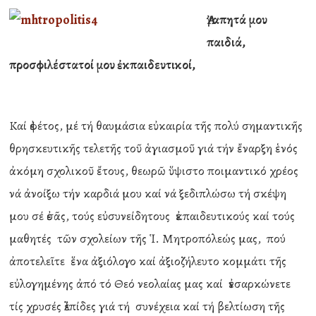
Ἀγαπητά μου
παιδιά,
προσφιλέστατοί μου ἐκπαιδευτικοί,
Καί ἐφέτος, μέ τή θαυμάσια εὐκαιρία τῆς πολύ σημαντικῆς
θρησκευτικῆς τελετῆς τοῦ ἁγιασμοῦ γιά τήν ἔναρξη ἑνός
ἀκόμη σχολικοῦ ἔτους, θεωρῶ ὕψιστο ποιμαντικό χρέος
νά ἀνοίξω τήν καρδιά μου καί νά ξεδιπλώσω τή σκέψη
μου σέ ἐσᾶς, τούς εὐσυνείδητους ἐκπαιδευτικούς καί τούς
μαθητές τῶν σχολείων τῆς Ἱ. Μητροπόλεώς μας, πού
ἀποτελεῖτε ἕνα ἀξιόλογο καί ἀξιοζήλευτο κομμάτι τῆς
εὐλογημένης ἀπό τό Θεό νεολαίας μας καί ἐνσαρκώνετε
τίς χρυσές ἐλπίδες γιά τή συνέχεια καί τή βελτίωση τῆς