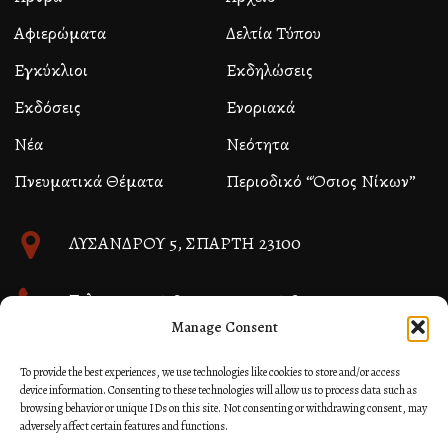
Αφιερώματα
Δελτία Τύπου
Εγκύκλιοι
Εκδηλώσεις
Εκδόσεις
Ενοριακά
Νέα
Νεότητα
Πνευματικά Θέματα
Περιοδικό “Όσιος Νίκων”
ΛΥΣΑΝΔΡΟΥ 5, ΣΠΑΡΤΗ 23100
Τηλ. 27310 26580 και 27310 26581
Manage Consent
info@immspartis.gr
To provide the best experiences, we use technologies like cookies to store and/or access
device information. Consenting to these technologies will allow us to process data such as
browsing behavior or unique IDs on this site. Not consenting or withdrawing consent, may
adversely affect certain features and functions.
© 2024 ΙΕΡΑ ΜΗΤΡΟΠΟΛΙΣ ΜΟΝΕΜΒΑΣΙΑΣ ΚΑΙ