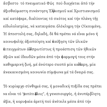
ἄσβεστο τό πνευματικό Φῶς πού διαχέεται ἀπό τήν
ἀξιοθαύμαστη συνάντηση Ἑλληνισμοῦ καί Χριστιανισμοῦ
καί κατάφερε, διαλύοντας τό σκότος καί τήν πλάνη τῆς
εἰδωλολατρίας, νά καταυγάσει ὁλόκληρη τήν Οἰκουμένη.
Ἡ ἀποστολή σας, δηλαδή, δέ θά πρέπει νά εἶναι μόνο ἡ
κοινωφελής ἀξιοποίηση καί ἐπαύξηση τῶν ὑλικῶν
ἐπιτευγμάτων ἀλλά πρωτίστως ἡ προάσπιση τῶν ἠθικῶν
ἀξιῶν καί ἰδεωδῶν μέσα ἀπό τήν ἐφαρμογή τους στήν
καθημερινή ζωή, μέ ἀνώτερο σκοπό μία καλλίτερη, μία
ἀνακαινισμένη κοινωνία σύμφωνα μέ τά ὄνειρά σας.
Τό κυρίαρχο σύνθημά σας, ἡ μοναδική πυξίδα σας πρέπει
να εἶναι τό
, ἡ γενεσιουργός, ἡ ἀνυπέρβλητη
“ἀγαπᾶτε ἀλλήλους”
ἀξία, ἡ κορυφαία ἀρετή πού ἀνέτειλε μέσα ἀπό τήν