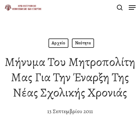
Men
Skip
search
to
Close
main
Menu
content
Αρχείο
Νεότητα
Μήνυμα Του Μητροπολίτη
Μας Για Την Έναρξη Της
Νέας Σχολικής Χρονιάς
13 Σεπτεμβρίου 2011