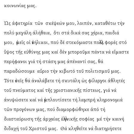
κοινωνίας μας.
Ὡς ἀφετηρία τῶν σκέψεών μου, λοιπόν, καταθέτω τήν
πολύ μεγάλη ἀλήθεια, ὅτι στά δικά σας χέρια, παιδιά
μου, ἐμεῖς οἱ ἐνήλικοι, πού δέ στεκόμαστε πολλές φορές στό
ὕψος τῆς εὐθύνης μας καί δέν μποροῦμε πάντα νά εἴμαστε
περήφανοι γιά τή στάση μας ἀπέναντί σας, θά
παραδώσουμε αὔριο τήν κιβωτό τοῦ πολιτισμοῦ μας.
Τότε ἐσεῖς θά ἀναλάβετε τή σκυτάλη ὡς φίλεργοι ἀθλητές
τοῦ πνεύματος καί τῆς χριστιανικῆς πίστεως, γιά νά
ἀνυψώσετε καί νά ἐμπλουτίσετε τή λαμπρή κληρονομιά
τῶν προγόνων μας, πού διαμορφώθηκε ἀπό τή
διασταύρωση τῆς ἀρχαίας ἑλληνικῆς σοφίας μέ τήν καινή
διδαχή τοῦ Χριστοῦ μας. Θά κληθεῖτε νά διατηρήσετε