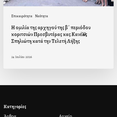
Πρεσβυτέρας
κας
Επικαιρότητα
Νεότητα
Κανέλλας
Η ομιλία της αρχηγού της β΄ περιόδου
Σπηλιώτη
κοριτσιών Πρεσβυτέρας κας Κανέλλας
κατά
Σπηλιώτη κατά την Τελετή Λήξης
την
Τελετή
24 Ιουλίου 2026
Λήξης
Κατηγορίες
Άρθρα
Αρχείο