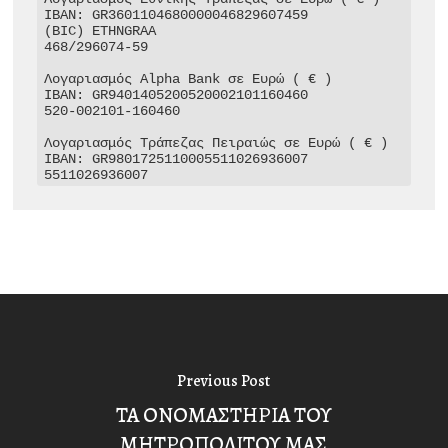
IBAN: GR3601104680000046829607459

(BIC) ETHNGRAA

468/296074-59

Λογαριασμός Alpha Bank σε Ευρώ ( € )

IBAN: GR9401405200520002101160460

520-002101-160460

Λογαριασμός Τράπεζας Πειραιώς σε Ευρώ ( € )

IBAN: GR9801725110005511026936007

5511026936007
Previous Post
ΤΑ ΟΝΟΜΑΣΤΗΡΙΑ ΤΟΥ
ΜΗΤΡΟΠΟΛΙΤΟΥ ΜΑΣ