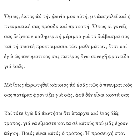
Ὅμως, ἐκτός ἀπό τήν ἀγωνία μου αὐτή, μέ ἀπασχολεῖ καί ἡ
πνευματική σας πρόοδο καί προκοπή. Ὅπως οἱ γονεῖς
σας δείχνουν καθημερινή μέριμνα γιά τό διάβασμά σας
καί τή σωστή προετοιμασία τῶν μαθημάτων, ἔτσι καί
ἐγώ ὡς πνευματικός σας πατέρας ἔχω συνεχῆ φροντίδα
γιά ἐσᾶς.
Μά ἴσως ἀναρωτηθεῖ κάποιος ἀπό ἐσᾶς πῶς ὁ πνευματικός
σας πατέρας φροντίζει γιά σᾶς, ἀφοῦ δέν εἶναι κοντά σας.
Καί τότε ἐγώ θά ἀπαντήσω ὅτι ὑπάρχει καί ἕνας ἄλλος
τρόπος, γιά νά εἴμαστε κοντά σέ αὐτούς πού μᾶς ἔχουν
ἀνάγκη. Ποιός εἶναι αὐτός ὁ τρόπος; Ἡ προσευχή στόν