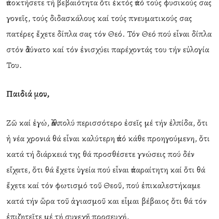
ἀποκτήσετε τή βεβαιότητα ὅτι ἐκτός ἀπό τούς φυσικούς σας
γονεῖς, τούς διδασκάλους καί τούς πνευματικούς σας
πατέρες ἔχετε δίπλα σας τόν Θεό. Τόν Θεό πού εἶναι δίπλα
στόν ἀδύνατο καί τόν ἐνισχύει παρέχοντάς του τήν εὐλογία
Του.
Παιδιά μου,
Ζῶ καί ἐγώ, ἀλλά πολύ περισσότερο ἐσεῖς μέ τήν ἐλπίδα, ὅτι
ἡ νέα χρονιά θά εἶναι καλύτερη ἀπό κάθε προηγούμενη, ὅτι
κατά τή διάρκειά της θά προσθέσετε γνώσεις πού δέν
εἴχατε, ὅτι θά ἔχετε ὑγεία πού εἶναι ἀπαραίτητη καί ὅτι θά
ἔχετε καί τόν φωτισμό τοῦ Θεοῦ, πού ἐπικαλεστήκαμε
κατά τήν ὥρα τοῦ ἁγιασμοῦ και εἶμαι βέβαιος ὅτι θά τόν
ἐπιζητεῖτε μέ τή συνεχῆ προσευχή.