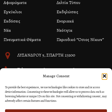
Αφιερώματα
Δελτία Τύπου
Εγκύκλιοι
Εκδηλώσεις
Εκδόσεις
Ενοριακά
Νέα
Νεότητα
Πνευματικά Θέματα
Περιοδικό “Όσιος Νίκων”
ΛΥΣΑΝΔΡΟΥ 5, ΣΠΑΡΤΗ 23100
Τηλ. 27310 26580 και 27310 26581
Manage Consent
info@immspartis.gr
To provide the best experiences, we use technologies like cookies to store and/or access
device information. Consenting to these technologies will allow us to process data such as
browsing behavior or unique IDs on this site. Not consenting or withdrawing consent, may
adversely affect certain features and functions.
© 2024 ΙΕΡΑ ΜΗΤΡΟΠΟΛΙΣ ΜΟΝΕΜΒΑΣΙΑΣ ΚΑΙ