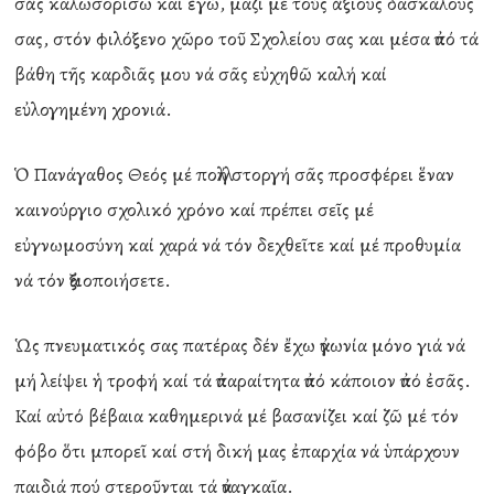
σᾶς καλωσορίσω καί ἐγώ, μαζί μέ τούς ἄξιους δασκάλους
σας, στόν φιλόξενο χῶρο τοῦ Σχολείου σας και μέσα ἀπό τά
βάθη τῆς καρδιᾶς μου νά σᾶς εὐχηθῶ καλή καί
εὐλογημένη χρονιά.
Ὁ Πανάγαθος Θεός μέ πολλή στοργή σᾶς προσφέρει ἕναν
καινούργιο σχολικό χρόνο καί πρέπει σεῖς μέ
εὐγνωμοσύνη καί χαρά νά τόν δεχθεῖτε καί μέ προθυμία
νά τόν ἀξιοποιήσετε.
Ὡς πνευματικός σας πατέρας δέν ἔχω ἀγωνία μόνο γιά νά
μή λείψει ἡ τροφή καί τά ἀπαραίτητα ἀπό κάποιον ἀπό ἐσᾶς.
Καί αὐτό βέβαια καθημερινά μέ βασανίζει καί ζῶ μέ τόν
φόβο ὅτι μπορεῖ καί στή δική μας ἐπαρχία νά ὑπάρχουν
παιδιά πού στεροῦνται τά ἀναγκαῖα.