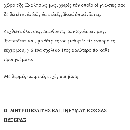
χῶρο τῆς Ἐκκλησίας μας, χωρίς τόν ὁποῖο οἱ γνώσεις σας
δέ θά εἶναι ἁπλῶς ἀνωφελεῖς, ἀλλά καί ἐπικίνδυνες.
Δεχθεῖτε ὅλοι σας, Διευθυντές τῶν Σχολείων μας,
Ἐκπαιδευτικοί, μαθήτριες καί μαθητές τίς ἐγκάρδιες
εὐχές μου, γιά ἕνα σχολικό ἔτος καλύτερο ἀπό κάθε
προηγούμενο.
Μέ θερμές πατρικές ευχές καί ἀγάπη
Ο ΜΗΤΡΟΠΟΛΙΤΗΣ ΚΑΙ ΠΝΕΥΜΑΤΙΚΟΣ ΣΑΣ
ΠΑΤΕΡΑΣ