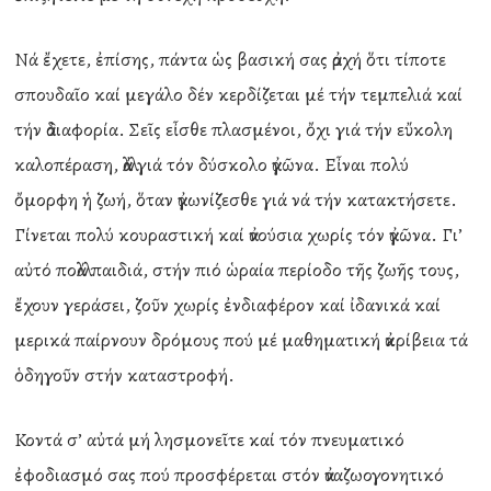
Νά ἔχετε, ἐπίσης, πάντα ὡς βασική σας ἀρχή ὅτι τίποτε
σπουδαῖο καί μεγάλο δέν κερδίζεται μέ τήν τεμπελιά καί
τήν ἀδιαφορία. Σεῖς εἶσθε πλασμένοι, ὄχι γιά τήν εὔκολη
καλοπέραση, ἀλλά γιά τόν δύσκολο ἀγῶνα. Εἶναι πολύ
ὄμορφη ἡ ζωή, ὅταν ἀγωνίζεσθε γιά νά τήν κατακτήσετε.
Γίνεται πολύ κουραστική καί ἀνούσια χωρίς τόν ἀγῶνα. Γι’
αὐτό πολλά παιδιά, στήν πιό ὡραία περίοδο τῆς ζωῆς τους,
ἔχουν γεράσει, ζοῦν χωρίς ἐνδιαφέρον καί ἰδανικά καί
μερικά παίρνουν δρόμους πού μέ μαθηματική ἀκρίβεια τά
ὁδηγοῦν στήν καταστροφή.
Κοντά σ’ αὐτά μή λησμονεῖτε καί τόν πνευματικό
ἐφοδιασμό σας πού προσφέρεται στόν ἀναζωογονητικό