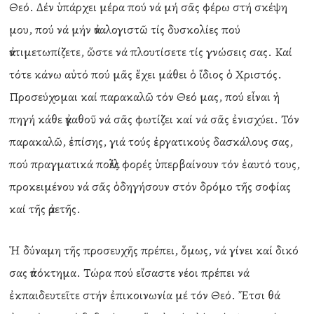
Θεό. Δέν ὑπάρχει μέρα πού νά μή σᾶς φέρω στή σκέψη
μου, πού νά μήν ἀναλογιστῶ τίς δυσκολίες πού
ἀντιμετωπίζετε, ὥστε νά πλουτίσετε τίς γνώσεις σας. Καί
τότε κάνω αὐτό πού μᾶς ἔχει μάθει ὁ ἴδιος ὁ Χριστός.
Προσεύχομαι καί παρακαλῶ τόν Θεό μας, πού εἶναι ἡ
πηγή κάθε ἀγαθοῦ νά σᾶς φωτίζει καί νά σᾶς ἐνισχύει. Τόν
παρακαλῶ, ἐπίσης, γιά τούς ἐργατικούς δασκάλους σας,
πού πραγματικά πολλές φορές ὑπερβαίνουν τόν ἑαυτό τους,
προκειμένου νά σᾶς ὁδηγήσουν στόν δρόμο τῆς σοφίας
καί τῆς ἀρετῆς.
Ἡ δύναμη τῆς προσευχῆς πρέπει, ὅμως, νά γίνει καί δικό
σας ἀπόκτημα. Τώρα πού εἴσαστε νέοι πρέπει νά
ἐκπαιδευτεῖτε στήν ἐπικοινωνία μέ τόν Θεό. Ἔτσι θά