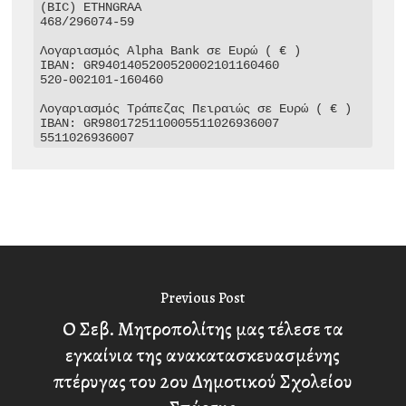
(BIC) ETHNGRAA

468/296074-59

Λογαριασμός Alpha Bank σε Ευρώ ( € )

IBAN: GR9401405200520002101160460

520-002101-160460

Λογαριασμός Τράπεζας Πειραιώς σε Ευρώ ( € )

IBAN: GR9801725110005511026936007

5511026936007
Previous Post
Ο Σεβ. Μητροπολίτης μας τέλεσε τα
εγκαίνια της ανακατασκευασμένης
πτέρυγας του 2ου Δημοτικού Σχολείου