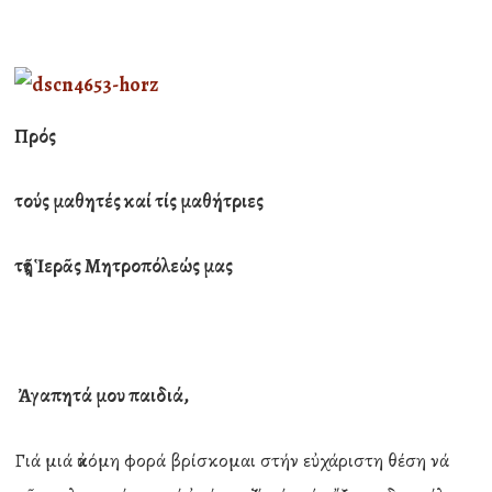
Πρός
τούς μαθητές καί τίς μαθήτριες
τῆς Ἱερᾶς Μητροπόλεώς μας
Ἀγαπητά μου παιδιά,
Γιά μιά ἀκόμη φορά βρίσκομαι στήν εὐχάριστη θέση νά