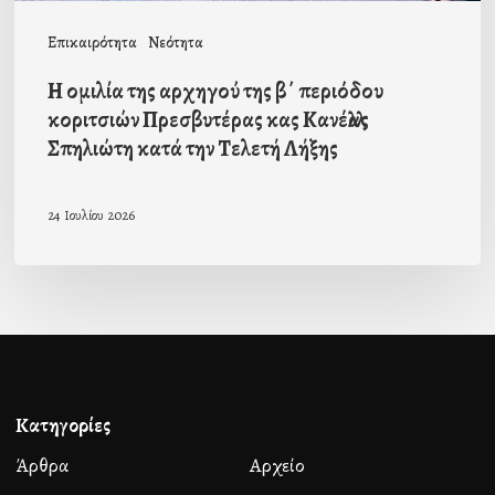
κας
Επικαιρότητα
Νεότητα
Κανέλλας
Η ομιλία της αρχηγού της β΄ περιόδου
Σπηλιώτη
κοριτσιών Πρεσβυτέρας κας Κανέλλας
κατά
Σπηλιώτη κατά την Τελετή Λήξης
την
Τελετή
24 Ιουλίου 2026
Λήξης
Κατηγορίες
Άρθρα
Αρχείο