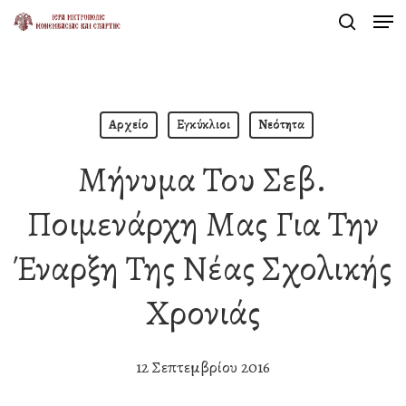
Men
Skip
search
to
Close
main
Menu
content
Αρχείο
Εγκύκλιοι
Νεότητα
Μήνυμα Του Σεβ.
Ποιμενάρχη Μας Για Την
Έναρξη Της Νέας Σχολικής
Χρονιάς
12 Σεπτεμβρίου 2016