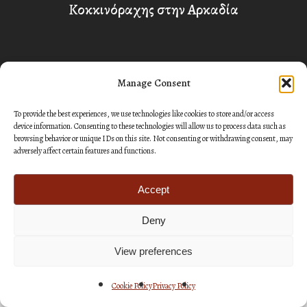
Κοκκινόραχης στην Αρκαδία
Manage Consent
To provide the best experiences, we use technologies like cookies to store and/or access
device information. Consenting to these technologies will allow us to process data such as
Next Post
browsing behavior or unique IDs on this site. Not consenting or withdrawing consent, may
adversely affect certain features and functions.
Η Ακολουθία της Αναστάσεως στον
Μητροπολιτικό Ναό Ευαγγελιστρίας
Accept
Deny
View preferences
Cookie Policy
Privacy Policy
Related Posts