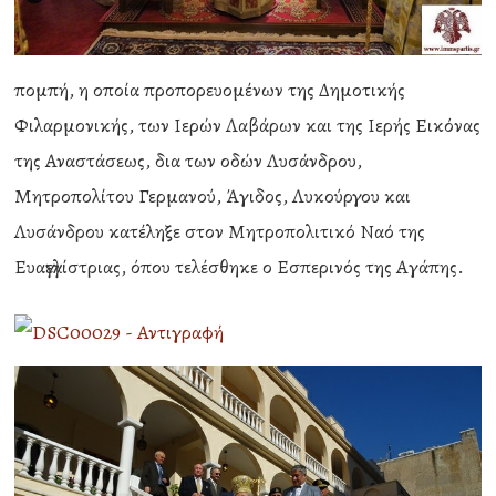
πομπή, η οποία προπορευομένων της Δημοτικής
Φιλαρμονικής, των Ιερών Λαβάρων και της Ιερής Εικόνας
της Αναστάσεως, δια των οδών Λυσάνδρου,
Μητροπολίτου Γερμανού, Άγιδος, Λυκούργου και
Λυσάνδρου κατέληξε στον Μητροπολιτικό Ναό της
Ευαγγελίστριας, όπου τελέσθηκε ο Εσπερινός της Αγάπης.