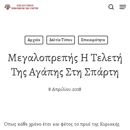
Men
Skip
search
to
Close
main
Menu
content
Αρχείο
Δελτία Τύπου
Επικαιρότητα
Μεγαλοπρεπής Η Τελετή
Της Αγάπης Στη Σπάρτη
8 Απριλίου 2018
Όπως κάθε χρόνο έτσι και φέτος τo πρωί της Κυριακής