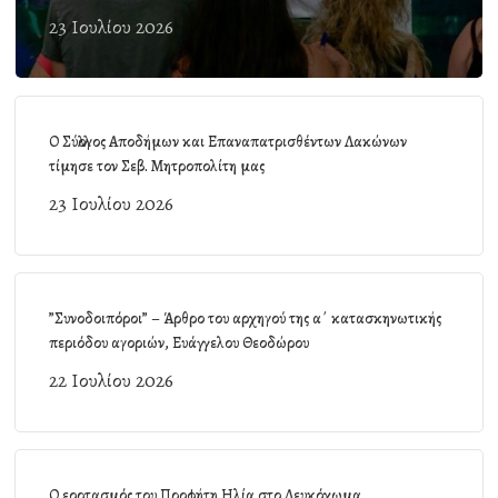
23 Ιουλίου 2026
Ο Σύλλογος Αποδήμων και Επαναπατρισθέντων Λακώνων
τίμησε τον Σεβ. Μητροπολίτη μας
23 Ιουλίου 2026
”Συνοδοιπόροι” – Άρθρο του αρχηγού της α΄ κατασκηνωτικής
περιόδου αγοριών, Ευάγγελου Θεοδώρου
22 Ιουλίου 2026
Ο εορτασμός του Προφήτη Ηλία στο Λευκόχωμα