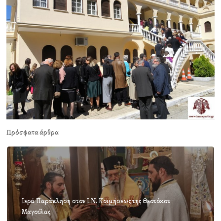
Πρόσφατα άρθρα
Ιερά Παράκληση στον Ι.Ν. Κοιμήσεως της Θεοτόκου
Μαγούλας