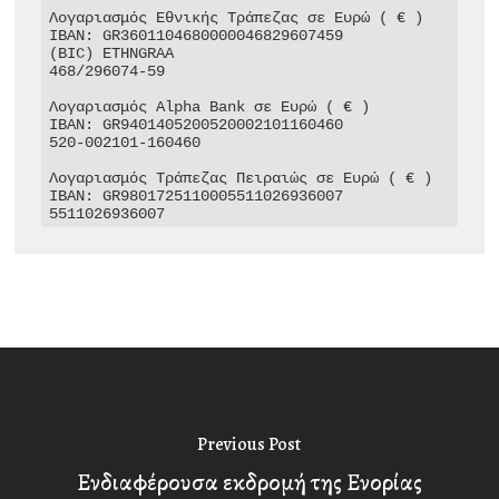
Λογαριασμός Εθνικής Τράπεζας σε Ευρώ ( € )

IBAN: GR3601104680000046829607459

(BIC) ETHNGRAA

468/296074-59

Λογαριασμός Alpha Bank σε Ευρώ ( € )

IBAN: GR9401405200520002101160460

520-002101-160460

Λογαριασμός Τράπεζας Πειραιώς σε Ευρώ ( € )

IBAN: GR9801725110005511026936007

5511026936007
Previous Post
Ενδιαφέρουσα εκδρομή της Ενορίας