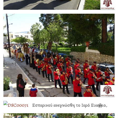
Εσπερινού ανεγνώσθη το Ιερό Ευαγγέλιο,