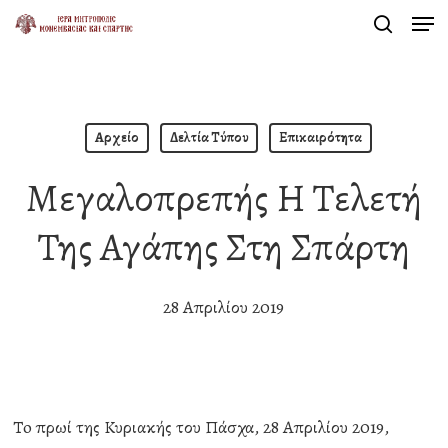
Men
Skip
search
to
Close
main
Menu
content
Αρχείο
Δελτία Τύπου
Επικαιρότητα
Μεγαλοπρεπής Η Τελετή
Της Αγάπης Στη Σπάρτη
28 Απριλίου 2019
Τo πρωί της Κυριακής του Πάσχα, 28 Απριλίου 2019,