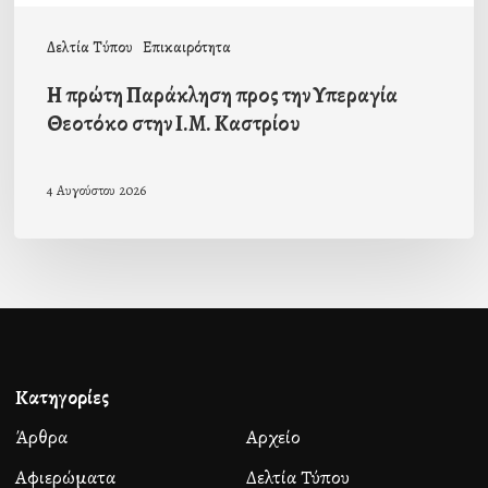
Καστρίου
Δελτία Τύπου
Επικαιρότητα
Η πρώτη Παράκληση προς την Υπεραγία
Θεοτόκο στην Ι.Μ. Καστρίου
4 Αυγούστου 2026
Κατηγορίες
Άρθρα
Αρχείο
Αφιερώματα
Δελτία Τύπου