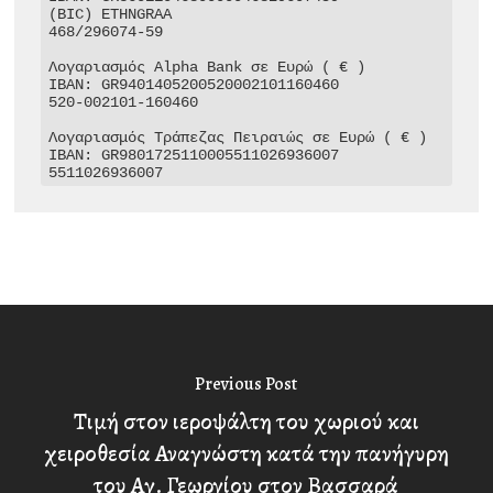
(BIC) ETHNGRAA

468/296074-59

Λογαριασμός Alpha Bank σε Ευρώ ( € )

IBAN: GR9401405200520002101160460

520-002101-160460

Λογαριασμός Τράπεζας Πειραιώς σε Ευρώ ( € )

IBAN: GR9801725110005511026936007

5511026936007
Previous Post
Τιμή στον ιεροψάλτη του χωριού και
χειροθεσία Αναγνώστη κατά την πανήγυρη
του Αγ. Γεωργίου στον Βασσαρά