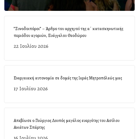
”Συνοδοιπόροι” – Άρθρο του αρχηγού της α΄ κατασκηνωτικής
περιόδου αγοριών, Ευάγγελου Θεοδώρου
22 Ιουλίου 2026
Ενεργειακή αυτονομία σε δομές της Ιεράς Μητροπόλεώς μας
17 Ιουλίου 2026
Απεβίωσε ο Γεώργιος Λουπός μεγάλος ευεργέτης του Ασύλου
Ανιάτων Σπάρτης
16 Ιουλίου 2026