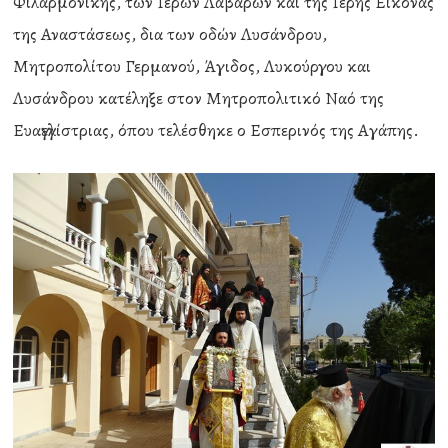
Φιλαρμονικής, των Ιερών Λαβάρων και της Ιερής Εικόνας
της Αναστάσεως, δια των οδών Λυσάνδρου,
Μητροπολίτου Γερμανού, Άγιδος, Λυκούργου και
Λυσάνδρου κατέληξε στον Μητροπολιτικό Ναό της
Ευαγγελίστριας, όπου τελέσθηκε ο Εσπερινός της Αγάπης.