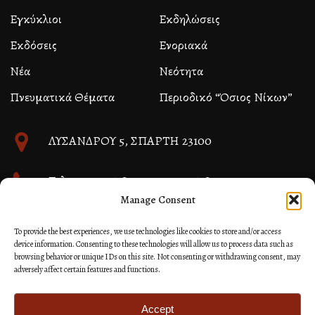
Εγκύκλιοι
Εκδηλώσεις
Εκδόσεις
Ενοριακά
Νέα
Νεότητα
Πνευματικά Θέματα
Περιοδικό “Όσιος Νίκων”
ΛΥΣΑΝΔΡΟΥ 5, ΣΠΑΡΤΗ 23100
Τηλ. 27310 26580 και 27310 26581
Manage Consent
info@immspartis.gr
To provide the best experiences, we use technologies like cookies to store and/or access
device information. Consenting to these technologies will allow us to process data such as
browsing behavior or unique IDs on this site. Not consenting or withdrawing consent, may
adversely affect certain features and functions.
© 2024 ΙΕΡΑ ΜΗΤΡΟΠΟΛΙΣ ΜΟΝΕΜΒΑΣΙΑΣ ΚΑΙ
ΣΠΑΡΤΗΣ
Accept