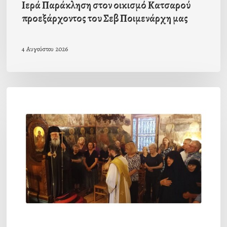
Ιερά Παράκληση στον οικισμό Κατσαρού
προεξάρχοντος του Σεβ Ποιμενάρχη μας
4 Αυγούστου 2026
Η
πρώτη
Παράκληση
προς
την
Υπεραγία
Θεοτόκο
στην
Ι.Μ.