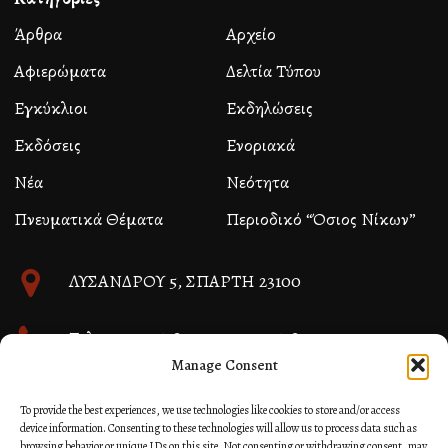
Άρθρα
Αρχείο
Αφιερώματα
Δελτία Τύπου
Εγκύκλιοι
Εκδηλώσεις
Εκδόσεις
Ενοριακά
Νέα
Νεότητα
Πνευματικά Θέματα
Περιοδικό “Όσιος Νίκων”
ΛΥΣΑΝΔΡΟΥ 5, ΣΠΑΡΤΗ 23100
Τηλ. 27310 26580 και 27310 26581
Manage Consent
info@immspartis.gr
To provide the best experiences, we use technologies like cookies to store and/or access
device information. Consenting to these technologies will allow us to process data such as
browsing behavior or unique IDs on this site. Not consenting or withdrawing consent, may