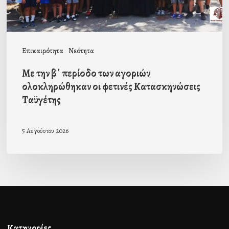
οι
φετινές
Κατασκηνώσεις
Επικαιρότητα
Νεότητα
Ταϋγέτης
Με την β΄ περίοδο των αγοριών
ολοκληρώθηκαν οι φετινές Κατασκηνώσεις
Ταϋγέτης
5 Αυγούστου 2026
Κατηγορίες