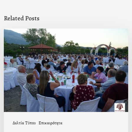
Related Posts
Πρόσκληση
προς
τους
Ομογενείς
μας
Δελτία Τύπου
Επικαιρότητα