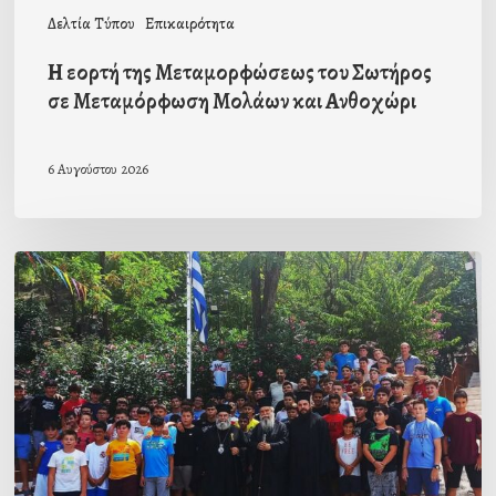
και
Δελτία Τύπου
Επικαιρότητα
Ανθοχώρι
Η εορτή της Μεταμορφώσεως του Σωτήρος
σε Μεταμόρφωση Μολάων και Ανθοχώρι
6 Αυγούστου 2026
Με
την
β΄
περίοδο
των
αγοριών
ολοκληρώθηκαν