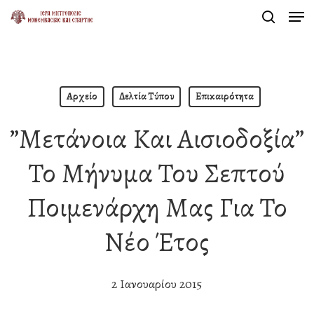
Men
Skip
search
to
Close
main
Menu
content
Αρχείο
Δελτία Τύπου
Επικαιρότητα
”Μετάνοια Και Αισιοδοξία”
Το Μήνυμα Του Σεπτού
Ποιμενάρχη Μας Για Το
Νέο Έτος
2 Ιανουαρίου 2015