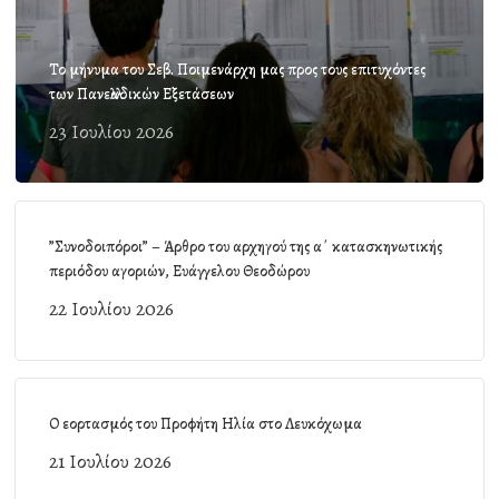
Το μήνυμα του Σεβ. Ποιμενάρχη μας προς τους επιτυχόντες
των Πανελλαδικών Εξετάσεων
23 Ιουλίου 2026
”Συνοδοιπόροι” – Άρθρο του αρχηγού της α΄ κατασκηνωτικής
περιόδου αγοριών, Ευάγγελου Θεοδώρου
22 Ιουλίου 2026
Ο εορτασμός του Προφήτη Ηλία στο Λευκόχωμα
21 Ιουλίου 2026