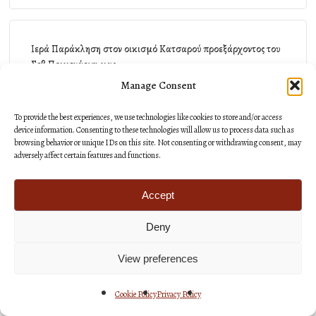
Ιερά Παράκληση στον οικισμό Κατσαρού προεξάρχοντος του
Σεβ Ποιμενάρχη μας
Manage Consent
4 Αυγούστου 2026
To provide the best experiences, we use technologies like cookies to store and/or access
device information. Consenting to these technologies will allow us to process data such as
browsing behavior or unique IDs on this site. Not consenting or withdrawing consent, may
adversely affect certain features and functions.
Αρχείο
Accept
Deny
View preferences
Το μήνυμα του Σεβ. Ποιμενάρχη μας προς τους επιτυχόντες
των Πανελλαδικών Εξετάσεων
Cookie Policy
Privacy Policy
23 Ιουλίου 2026