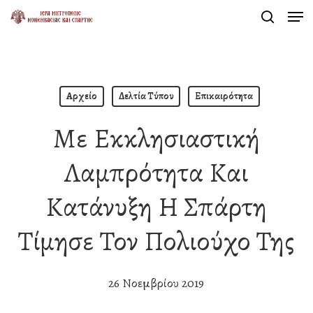
Men
Skip
search
to
Close
main
Menu
content
Αρχείο
Δελτία Τύπου
Επικαιρότητα
Με Εκκλησιαστική
Λαμπρότητα Και
Κατάνυξη Η Σπάρτη
Τίμησε Τον Πολιούχο Της
26 Νοεμβρίου 2019