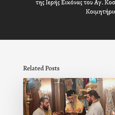
της Ιερής Εικόνας του Αγ. Κο
Κοιμητήρι
Related Posts
Ιερά
Παράκληση
στον
Ι.Ν.
Κοιμήσεως