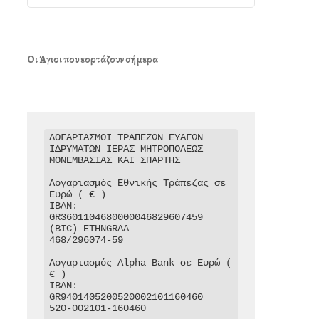
Οι Άγιοι που εορτάζουν σήμερα
ΛΟΓΑΡΙΑΣΜΟΙ ΤΡΑΠΕΖΩΝ ΕΥΑΓΩΝ 
ΙΔΡΥΜΑΤΩΝ ΙΕΡΑΣ ΜΗΤΡΟΠΟΛΕΩΣ 
ΜΟΝΕΜΒΑΣΙΑΣ ΚΑΙ ΣΠΑΡΤΗΣ

Λογαριασμός Εθνικής Τράπεζας σε 
Ευρώ ( € )

IBAN: 
GR3601104680000046829607459

(BIC) ETHNGRAA

468/296074-59

Λογαριασμός Alpha Bank σε Ευρώ ( 
€ )

IBAN: 
GR9401405200520002101160460

520-002101-160460
