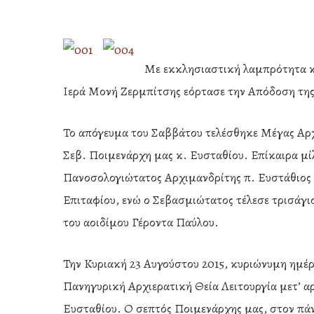
Με εκκλησιαστική λαμπρότητα κα
Ιερά Μονή Ζερμπίτσης εόρτασε την Απόδοση τη
Το απόγευμα του Σαββάτου τελέσθηκε Μέγας Αρχ
Σεβ. Ποιμενάρχη μας κ. Ευσταθίου. Επίκαιρα μί
Πανοσολογιώτατος Αρχιμανδρίτης π. Ευστάθιος Π
Επιταφίου, ενώ ο Σεβασμιώτατος τέλεσε τρισάγι
του αοιδίμου Γέροντα Παύλου.
Την Κυριακή 23 Αυγούστου 2015, κυριώνυμη ημέρα
Hit enter to search or ESC to close
Πανηγυρική Αρχιερατική Θεία Λειτουργία μετ’ α
Ευσταθίου. Ο σεπτός Ποιμενάρχης μας, στον πάντ