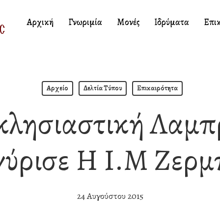
Αρχική
Γνωριμία
Μονές
Ιδρύματα
Επι
Αρχείο
Δελτία Τύπου
Επικαιρότητα
κλησιαστική Λαμπ
ύρισε Η Ι.Μ Ζερμ
24 Αυγούστου 2015