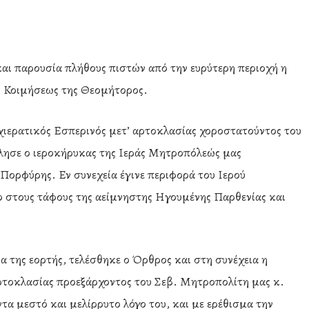
ι παρουσία πλήθους πιστών από την ευρύτερη περιοχή η
ς Κοιμήσεως της Θεομήτορος.
ιερατικός Εσπερινός μετ’ αρτοκλασίας χοροστατούντος του
λησε ο ιεροκήρυκας της Ιεράς Μητροπόλεώς μας
ορφύρης. Εν συνεχεία έγινε περιφορά του Ιερού
ο στους τάφους της αείμνηστης Ηγουμένης Παρθενίας και
 της εορτής, τελέσθηκε ο Όρθρος και στη συνέχεια η
ρτοκλασίας προεξάρχοντος του Σεβ. Μητροπολίτη μας κ.
α μεστό και μελίρρυτο λόγο του, και με ερέθισμα την