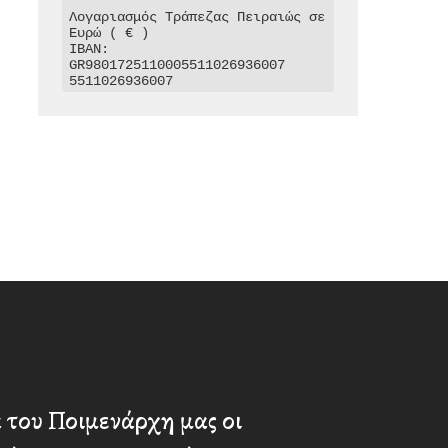
Λογαριασμός Τράπεζας Πειραιώς σε 
Ευρώ ( € )

IBAN: 
GR9801725110005511026936007

5511026936007
 του Ποιμενάρχη μας οι