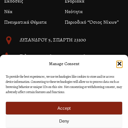
Εκδόσεις
Ενοριακά
Νέα
Νεότητα
Πνευματικά Θέματα
Περιοδικό “Όσιος Νίκων”
ΛΥΣΑΝΔΡΟΥ 5, ΣΠΑΡΤΗ 23100
Τηλ. 27310 26580 και 27310 26581
Manage Consent
info@immspartis.gr
To provide the best experiences, we use technologies like cookies to store and/or access
device information. Consenting to these technologies will allow us to process data such as
browsing behavior or unique IDs on this site. Not consenting or withdrawing consent, may
adversely affect certain features and functions.
© 2024 ΙΕΡΑ ΜΗΤΡΟΠΟΛΙΣ ΜΟΝΕΜΒΑΣΙΑΣ ΚΑΙ
ΣΠΑΡΤΗΣ
Accept
Deny
Κατασκευή Ιστοσελίδων Site as you GO: Falcon από