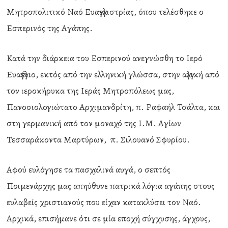
Μητροπολιτικό Ναό Ευαγγελιστρίας, όπου τελέσθηκε ο
Εσπερινός της Αγάπης.
Κατά την διάρκεια του Εσπερινού ανεγνώσθη το Ιερό
Ευαγγέλιο, εκτός από την ελληνική γλώσσα, στην αγγλική από
τον ιεροκήρυκα της Ιεράς Μητροπόλεως μας,
Πανοσιολογιώτατο Αρχιμανδρίτη, π. Ραφαήλ Τσάλτα, και
στη γερμανική από τον μοναχό της Ι.Μ. Αγίων
Τεσσαράκοντα Μαρτύρων, π. Σιλουανό Σφυρίου.
Αφού ευλόγησε τα πασχαλινά αυγά, ο σεπτός
Ποιμενάρχης μας απηύθυνε πατρικά λόγια αγάπης στους
ευλαβείς χριστιανούς που είχαν κατακλύσει τον Ναό.
Αρχικά, επισήμανε ότι σε μία εποχή σύγχυσης, άγχους,