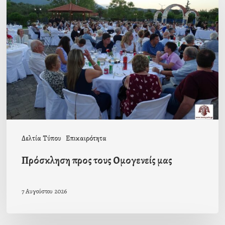
προς
τους
Ομογενείς
μας
Δελτία Τύπου
Επικαιρότητα
Πρόσκληση προς τους Ομογενείς μας
7 Αυγούστου 2026