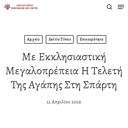
Men
Skip
search
to
Close
main
Menu
content
Αρχείο
Δελτία Τύπου
Επικαιρότητα
Με Εκκλησιαστική
Μεγαλοπρέπεια Η Τελετή
Της Αγάπης Στη Σπάρτη
12 Απριλίου 2026