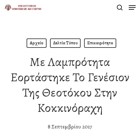
Men
Skip
search
to
Close
main
Menu
content
Αρχείο
Δελτία Τύπου
Επικαιρότητα
Με Λαμπρότητα
Εορτάστηκε Το Γενέσιον
Της Θεοτόκου Στην
Κοκκινόραχη
8 Σεπτεμβρίου 2017