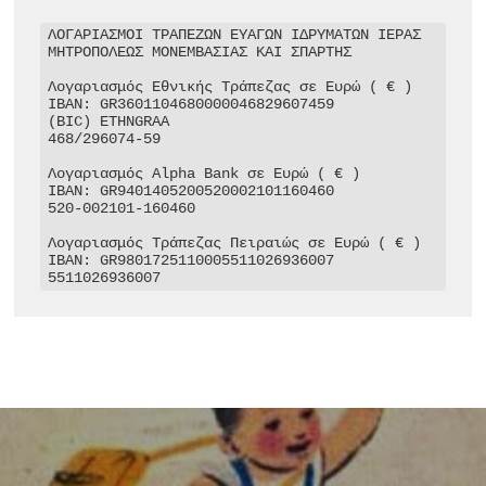
ΛΟΓΑΡΙΑΣΜΟΙ ΤΡΑΠΕΖΩΝ ΕΥΑΓΩΝ ΙΔΡΥΜΑΤΩΝ ΙΕΡΑΣ 
ΜΗΤΡΟΠΟΛΕΩΣ ΜΟΝΕΜΒΑΣΙΑΣ ΚΑΙ ΣΠΑΡΤΗΣ

Λογαριασμός Εθνικής Τράπεζας σε Ευρώ ( € )

IBAN: GR3601104680000046829607459

(BIC) ETHNGRAA

468/296074-59

Λογαριασμός Alpha Bank σε Ευρώ ( € )

IBAN: GR9401405200520002101160460

520-002101-160460

Λογαριασμός Τράπεζας Πειραιώς σε Ευρώ ( € )

IBAN: GR9801725110005511026936007

5511026936007