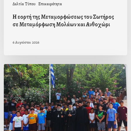
Δελτία Τύπου
Επικαιρότητα
Ανθοχώρι
Η εορτή της Μεταμορφώσεως του Σωτήρος
σε Μεταμόρφωση Μολάων και Ανθοχώρι
6 Αυγούστου 2026
Με
την
β΄
περίοδο
των
αγοριών
ολοκληρώθηκαν