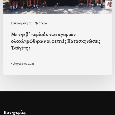
οι
φετινές
Κατασκηνώσεις
Επικαιρότητα
Νεότητα
Ταϋγέτης
Με την β΄ περίοδο των αγοριών
ολοκληρώθηκαν οι φετινές Κατασκηνώσεις
Ταϋγέτης
5 Αυγούστου 2026
Κατηγορίες