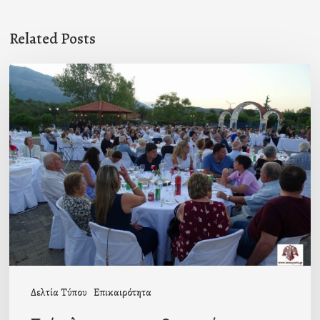
Related Posts
Πρόσκληση
προς
τους
Ομογενείς
μας
Δελτία Τύπου
Επικαιρότητα