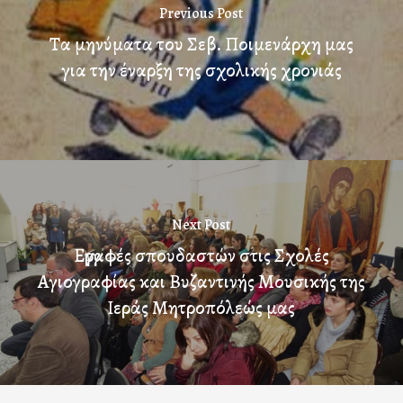
Previous Post
Τα μηνύματα του Σεβ. Ποιμενάρχη μας
για την έναρξη της σχολικής χρονιάς
Next Post
Εγγραφές σπουδαστών στις Σχολές
Αγιογραφίας και Βυζαντινής Μουσικής της
Ιεράς Μητροπόλεώς μας