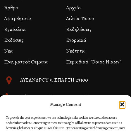
Άρθρα
Αρχείο
Αφιερώματα
Δελτία Τύπου
Εγκύκλιοι
Εκδηλώσεις
Εκδόσεις
Ενοριακά
Νέα
Νεότητα
Πνευματικά Θέματα
Περιοδικό “Όσιος Νίκων”
ΛΥΣΑΝΔΡΟΥ 5, ΣΠΑΡΤΗ 23100
Τηλ. 27310 26580 και 27310 26581
Manage Consent
info@immspartis.gr
To provide the best experiences, we use technologies like cookies to store and/or access
device information. Consenting to these technologies will allow us to process data such as
browsing behavior or unique IDs on this site. Not consenting or withdrawing consent, may