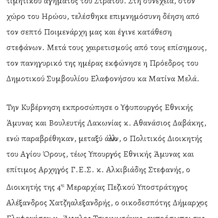
τιμητικού αγήματος του Στρατού. Στη συνέχεια, στον
χώρο του Ηρώου, τελέσθηκε επιμνημόσυνη δέηση από
τον σεπτό Ποιμενάρχη μας και έγινε κατάθεση
στεφάνων. Μετά τους χαιρετισμούς από τους επίσημους,
τον πανηγυρικό της ημέρας εκφώνησε η Πρόεδρος του
Δημοτικού Συμβουλίου Ελαφονήσου κα Ματίνα Μελά.
Την Κυβέρνηση εκπροσώπησε ο Υφυπουργός Εθνικής
Άμυνας και Βουλευτής Λακωνίας κ. Αθανάσιος Δαβάκης,
ενώ παραβρέθηκαν, μεταξύ άλλων, ο Πολιτικός Διοικητής
του Αγίου Όρους, τέως Υπουργός Εθνικής Άμυνας και
επίτιμος Αρχηγός Γ.Ε.Σ. κ. Αλκιβιάδης Στεφανής, ο
Διοικητής της 4
Μεραρχίας Πεζικού Υποστράτηγος
ης
Αλέξανδρος Χατζηαλεξανδρής, ο οικοδεσπότης Δήμαρχος