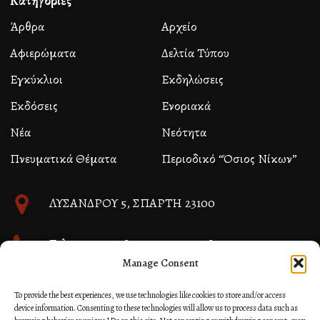
Κατηγορίες
Άρθρα
Αρχείο
Αφιερώματα
Δελτία Τύπου
Εγκύκλιοι
Εκδηλώσεις
Εκδόσεις
Ενοριακά
Νέα
Νεότητα
Πνευματικά Θέματα
Περιοδικό “Όσιος Νίκων”
ΛΥΣΑΝΔΡΟΥ 5, ΣΠΑΡΤΗ 23100
Τηλ. 27310 26580 και 27310 26581
Manage Consent
info@immspartis.gr
To provide the best experiences, we use technologies like cookies to store and/or access
device information. Consenting to these technologies will allow us to process data such as