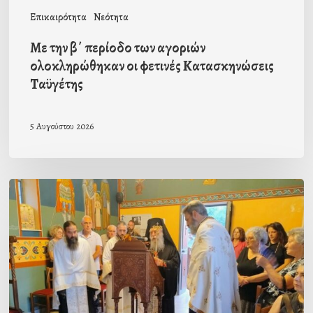
Κατασκηνώσεις
Επικαιρότητα
Νεότητα
Ταϋγέτης
Με την β΄ περίοδο των αγοριών
ολοκληρώθηκαν οι φετινές Κατασκηνώσεις
Ταϋγέτης
5 Αυγούστου 2026
Ιερά
Παράκληση
στον
οικισμό
Κατσαρού
προεξάρχοντος