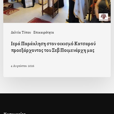
του
Σεβ
Ποιμενάρχη
μας
Δελτία Τύπου
Επικαιρότητα
Ιερά Παράκληση στον οικισμό Κατσαρού
προεξάρχοντος του Σεβ Ποιμενάρχη μας
4 Αυγούστου 2026