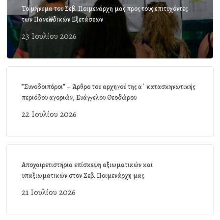
Το μήνυμα του Σεβ. Ποιμενάρχη μας προς τους επιτυχόντες
των Πανελλαδικών Εξετάσεων
23 Ιουλίου 2026
”Συνοδοιπόροι” – Άρθρο του αρχηγού της α΄ κατασκηνωτικής
περιόδου αγοριών, Ευάγγελου Θεοδώρου
22 Ιουλίου 2026
Αποχαιρετιστήρια επίσκεψη αξιωματικών και
υπαξιωματικών στον Σεβ. Ποιμενάρχη μας
21 Ιουλίου 2026