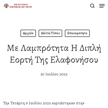
Men
Skip
search
to
Close
main
Menu
content
Αρχείο
Δελτία Τύπου
Επικαιρότητα
Με Λαμπρότητα Η Διπλή
Εορτή Της Ελαφονήσου
10 Ιουλίου 2025
Την Τετάρτη 9 Ιουλίου 2025 εορτάστηκαν στην