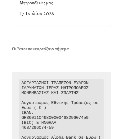
Μητροπόλεώς μας
17 Ιουλίου 2026
Οι Άγιοι που εορτάζουν σήμερα
ΛΟΓΑΡΙΑΣΜΟΙ ΤΡΑΠΕΖΩΝ ΕΥΑΓΩΝ 
ΙΔΡΥΜΑΤΩΝ ΙΕΡΑΣ ΜΗΤΡΟΠΟΛΕΩΣ 
ΜΟΝΕΜΒΑΣΙΑΣ ΚΑΙ ΣΠΑΡΤΗΣ

Λογαριασμός Εθνικής Τράπεζας σε 
Ευρώ ( € )

IBAN: 
GR3601104680000046829607459

(BIC) ETHNGRAA

468/296074-59

Λογαριασμός Alpha Bank σε Ευρώ ( 