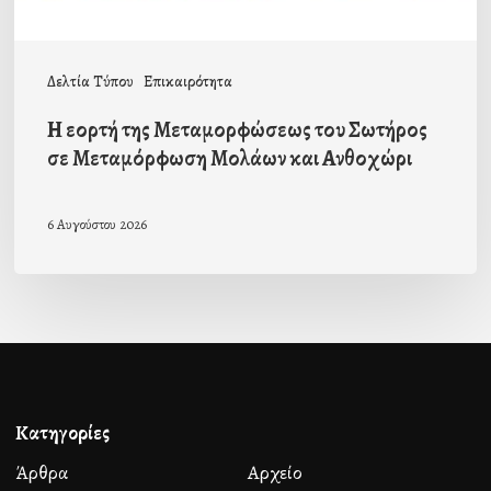
Μολάων
και
Δελτία Τύπου
Επικαιρότητα
Ανθοχώρι
Η εορτή της Μεταμορφώσεως του Σωτήρος
σε Μεταμόρφωση Μολάων και Ανθοχώρι
6 Αυγούστου 2026
Κατηγορίες
Άρθρα
Αρχείο