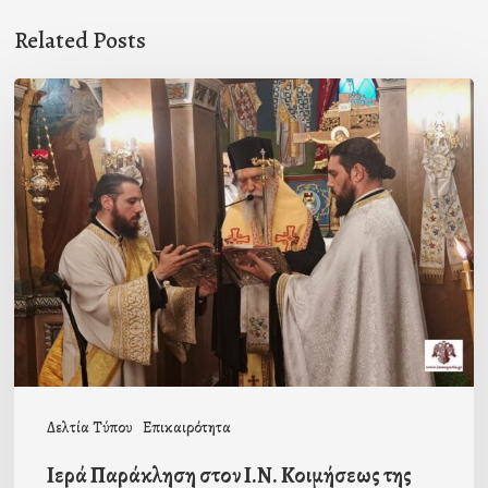
Related Posts
Ιερά
Παράκληση
στον
Ι.Ν.
Κοιμήσεως
της
Θεοτόκου
Μαγούλας
Δελτία Τύπου
Επικαιρότητα
Ιερά Παράκληση στον Ι.Ν. Κοιμήσεως της