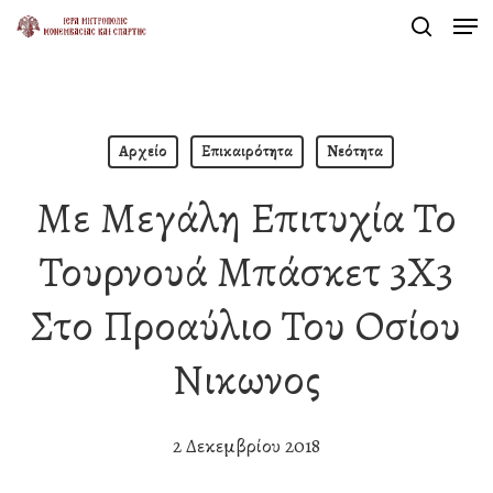
Men
Skip
search
to
Close
main
Menu
content
Αρχείο
Επικαιρότητα
Νεότητα
Με Μεγάλη Επιτυχία Το
Τουρνουά Μπάσκετ 3Χ3
Στο Προαύλιο Του Οσίου
Νικωνος
2 Δεκεμβρίου 2018