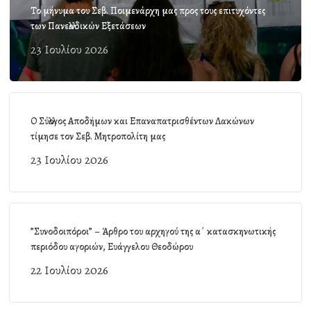
Το μήνυμα του Σεβ. Ποιμενάρχη μας προς τους επιτυχόντες
των Πανελλαδικών Εξετάσεων
23 Ιουλίου 2026
Ο Σύλλογος Αποδήμων και Επαναπατρισθέντων Λακώνων
τίμησε τον Σεβ. Μητροπολίτη μας
23 Ιουλίου 2026
”Συνοδοιπόροι” – Άρθρο του αρχηγού της α΄ κατασκηνωτικής
περιόδου αγοριών, Ευάγγελου Θεοδώρου
22 Ιουλίου 2026