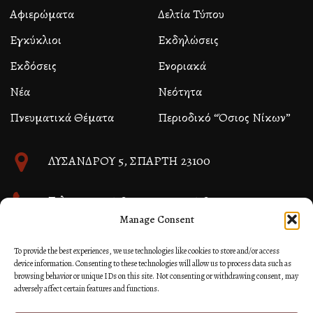
Αφιερώματα
Δελτία Τύπου
Εγκύκλιοι
Εκδηλώσεις
Εκδόσεις
Ενοριακά
Νέα
Νεότητα
Πνευματικά Θέματα
Περιοδικό “Όσιος Νίκων”
ΛΥΣΑΝΔΡΟΥ 5, ΣΠΑΡΤΗ 23100
Τηλ. 27310 26580 και 27310 26581
Manage Consent
info@immspartis.gr
To provide the best experiences, we use technologies like cookies to store and/or access
device information. Consenting to these technologies will allow us to process data such as
browsing behavior or unique IDs on this site. Not consenting or withdrawing consent, may
adversely affect certain features and functions.
© 2024 ΙΕΡΑ ΜΗΤΡΟΠΟΛΙΣ ΜΟΝΕΜΒΑΣΙΑΣ ΚΑΙ