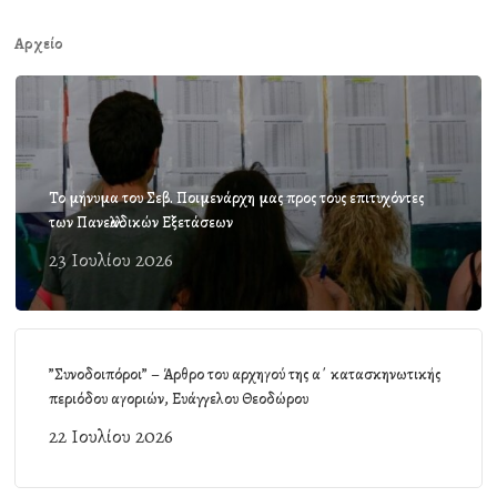
Αρχείο
Το μήνυμα του Σεβ. Ποιμενάρχη μας προς τους επιτυχόντες
των Πανελλαδικών Εξετάσεων
23 Ιουλίου 2026
”Συνοδοιπόροι” – Άρθρο του αρχηγού της α΄ κατασκηνωτικής
περιόδου αγοριών, Ευάγγελου Θεοδώρου
22 Ιουλίου 2026