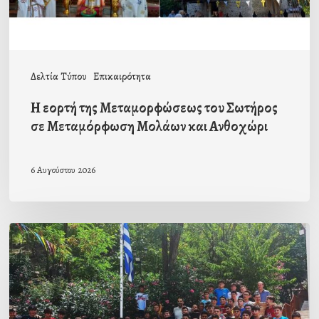
Μεταμόρφωση
Μολάων
και
Δελτία Τύπου
Επικαιρότητα
Ανθοχώρι
Η εορτή της Μεταμορφώσεως του Σωτήρος
σε Μεταμόρφωση Μολάων και Ανθοχώρι
6 Αυγούστου 2026
Με
την
β΄
περίοδο