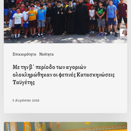
των
αγοριών
ολοκληρώθηκαν
οι
φετινές
Κατασκηνώσεις
Επικαιρότητα
Νεότητα
Ταϋγέτης
Με την β΄ περίοδο των αγοριών
ολοκληρώθηκαν οι φετινές Κατασκηνώσεις
Ταϋγέτης
5 Αυγούστου 2026
Ιερά