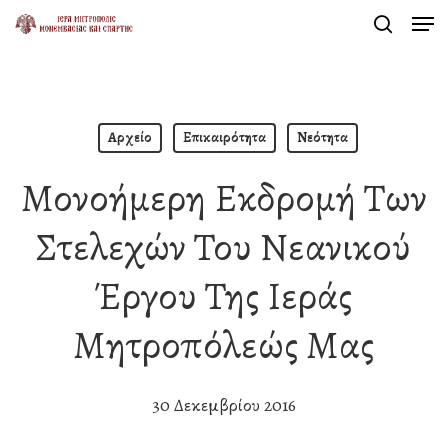
Men
Skip
search
to
Close
main
Menu
content
Αρχείο
Επικαιρότητα
Νεότητα
Μονοήμερη Εκδρομή Των
Στελεχών Του Νεανικού
Έργου Της Ιεράς
Μητροπόλεώς Μας
30 Δεκεμβρίου 2016