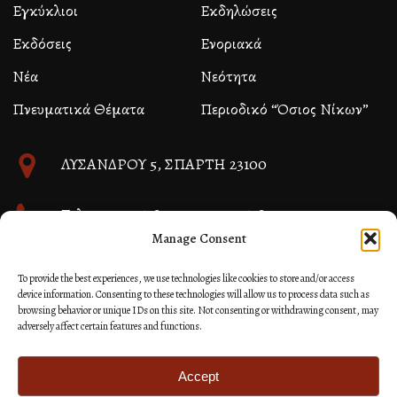
Εγκύκλιοι
Εκδηλώσεις
Εκδόσεις
Ενοριακά
Νέα
Νεότητα
Πνευματικά Θέματα
Περιοδικό “Όσιος Νίκων”
ΛΥΣΑΝΔΡΟΥ 5, ΣΠΑΡΤΗ 23100
Τηλ. 27310 26580 και 27310 26581
Manage Consent
info@immspartis.gr
To provide the best experiences, we use technologies like cookies to store and/or access
device information. Consenting to these technologies will allow us to process data such as
browsing behavior or unique IDs on this site. Not consenting or withdrawing consent, may
adversely affect certain features and functions.
© 2024 ΙΕΡΑ ΜΗΤΡΟΠΟΛΙΣ ΜΟΝΕΜΒΑΣΙΑΣ ΚΑΙ
ΣΠΑΡΤΗΣ
Accept