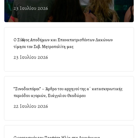
23 Ιουλίου 2026
Ο Σύλλογος Αποδήμων και Επαναπατρισθέντων Λακώνων
τίμησε τον Σεβ. Μητροπολίτη μας
23 Ιουλίου 2026
”Συνοδοιπόροι” – Άρθρο του αρχηγού της α΄ κατασκηνωτικής
περιόδου αγοριών, Ευάγγελου Θεοδώρου
22 Ιουλίου 2026
Ο εορτασμός του Προφήτη Ηλία στο Λευκόχωμα