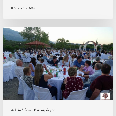
8 Αυγούστου 2026
Πρόσκληση
προς
τους
Ομογενείς
μας
Δελτία Τύπου
Επικαιρότητα