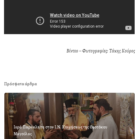
Βίντεο – Φωτογραφίες: Τάκης Κούρος
Πρόσφατα άρθρα
Ιερά Παράκληση στον Ι.Ν. Κοιμήσεως της Θεοτόκου
Μαγούλας