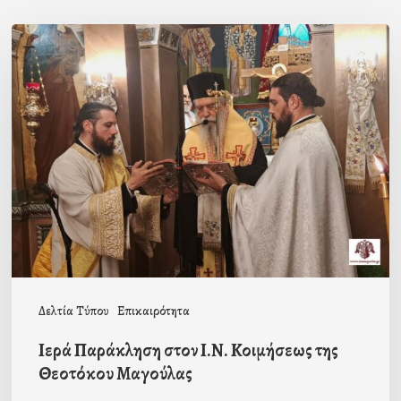
Ιερά
Παράκληση
στον
Ι.Ν.
Κοιμήσεως
της
Θεοτόκου
Μαγούλας
Δελτία Τύπου
Επικαιρότητα
Ιερά Παράκληση στον Ι.Ν. Κοιμήσεως της
Θεοτόκου Μαγούλας