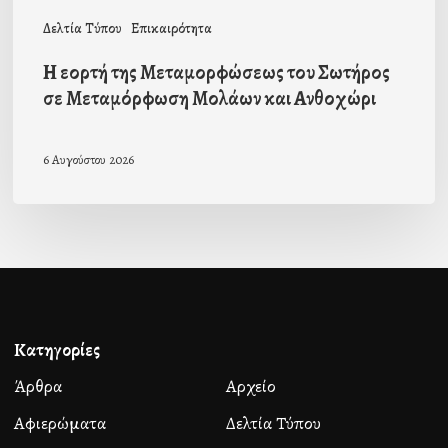
και
Δελτία Τύπου
Επικαιρότητα
Ανθοχώρι
Η εορτή της Μεταμορφώσεως του Σωτήρος
σε Μεταμόρφωση Μολάων και Ανθοχώρι
6 Αυγούστου 2026
Κατηγορίες
Άρθρα
Αρχείο
Αφιερώματα
Δελτία Τύπου