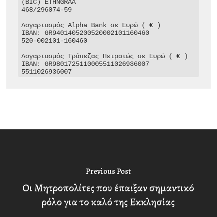
(BIC) ETHNGRAA

468/296074-59

Λογαριασμός Alpha Bank σε Ευρώ ( € )

IBAN: GR9401405200520002101160460

520-002101-160460

Λογαριασμός Τράπεζας Πειραιώς σε Ευρώ ( € )

IBAN: GR9801725110005511026936007

5511026936007
Previous Post
Οι Μητροπολίτες που έπαιξαν σημαντικό
ρόλο για το καλό της Εκκλησίας