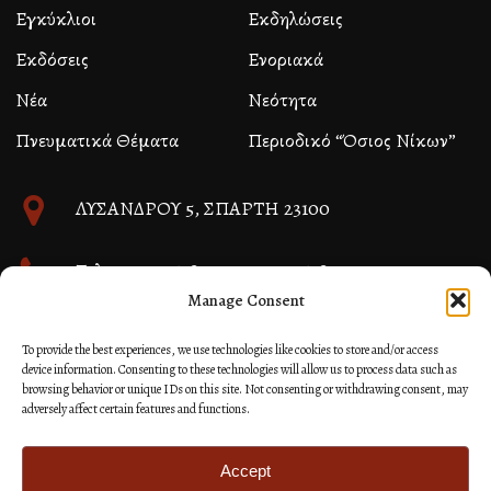
Εγκύκλιοι
Εκδηλώσεις
Εκδόσεις
Ενοριακά
Νέα
Νεότητα
Πνευματικά Θέματα
Περιοδικό “Όσιος Νίκων”
ΛΥΣΑΝΔΡΟΥ 5, ΣΠΑΡΤΗ 23100
Τηλ. 27310 26580 και 27310 26581
Manage Consent
info@immspartis.gr
To provide the best experiences, we use technologies like cookies to store and/or access
device information. Consenting to these technologies will allow us to process data such as
browsing behavior or unique IDs on this site. Not consenting or withdrawing consent, may
adversely affect certain features and functions.
© 2024 ΙΕΡΑ ΜΗΤΡΟΠΟΛΙΣ ΜΟΝΕΜΒΑΣΙΑΣ ΚΑΙ
ΣΠΑΡΤΗΣ
Accept