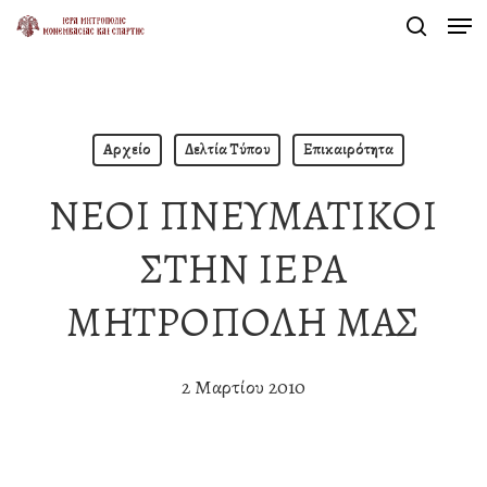
Men
Skip
search
to
Close
main
Menu
content
Αρχείο
Δελτία Τύπου
Επικαιρότητα
ΝΕΟΙ ΠΝΕΥΜΑΤΙΚΟΙ
ΣΤΗΝ ΙΕΡΑ
ΜΗΤΡΟΠΟΛΗ ΜΑΣ
2 Μαρτίου 2010