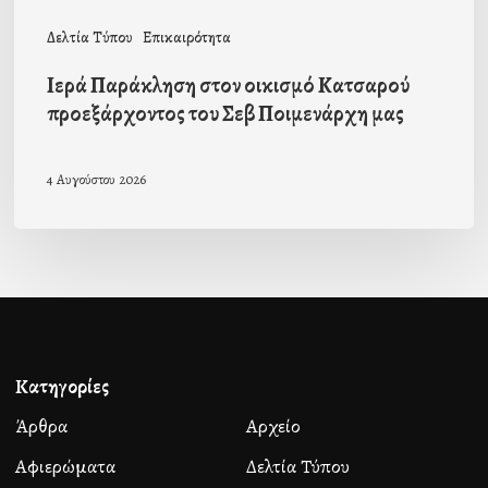
μας
Δελτία Τύπου
Επικαιρότητα
Ιερά Παράκληση στον οικισμό Κατσαρού
προεξάρχοντος του Σεβ Ποιμενάρχη μας
4 Αυγούστου 2026
Κατηγορίες
Άρθρα
Αρχείο
Αφιερώματα
Δελτία Τύπου