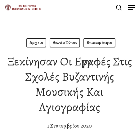
Men
Skip
search
to
Close
main
Menu
content
Αρχείο
Δελτία Τύπου
Επικαιρότητα
Ξεκίνησαν Οι Εγγραφές Στις
Σχολές Βυζαντινής
Μουσικής Και
Αγιογραφίας
1 Σεπτεμβρίου 2020