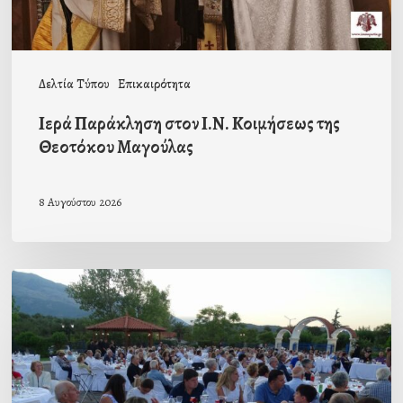
Μαγούλας
Δελτία Τύπου
Επικαιρότητα
Ιερά Παράκληση στον Ι.Ν. Κοιμήσεως της
Θεοτόκου Μαγούλας
8 Αυγούστου 2026
Πρόσκληση
προς
τους
Ομογενείς
μας