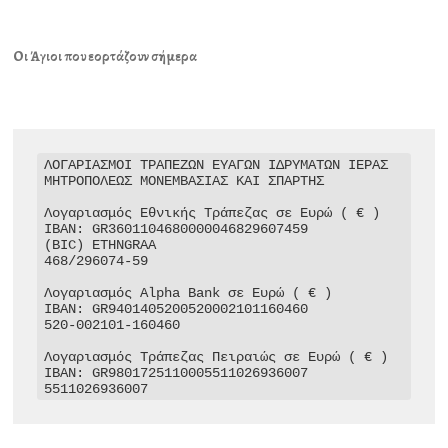
Οι Άγιοι που εορτάζουν σήμερα
ΛΟΓΑΡΙΑΣΜΟΙ ΤΡΑΠΕΖΩΝ ΕΥΑΓΩΝ ΙΔΡΥΜΑΤΩΝ ΙΕΡΑΣ 
ΜΗΤΡΟΠΟΛΕΩΣ ΜΟΝΕΜΒΑΣΙΑΣ ΚΑΙ ΣΠΑΡΤΗΣ

Λογαριασμός Εθνικής Τράπεζας σε Ευρώ ( € )

IBAN: GR3601104680000046829607459

(BIC) ETHNGRAA

468/296074-59

Λογαριασμός Alpha Bank σε Ευρώ ( € )

IBAN: GR9401405200520002101160460

520-002101-160460

Λογαριασμός Τράπεζας Πειραιώς σε Ευρώ ( € )

IBAN: GR9801725110005511026936007

5511026936007