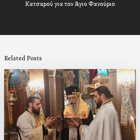
Κατσαρού για τον Άγιο Φανούριο
Related Posts
Ιερά
Παράκληση
στον
Ι.Ν.
Κοιμήσεως
της
Θεοτόκου