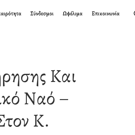
καιρότητα
Σύνδεσμοι
Ωφέλιμα
Επικοινωνία
ήρησης Και
ικό Ναό –
Στον Κ.