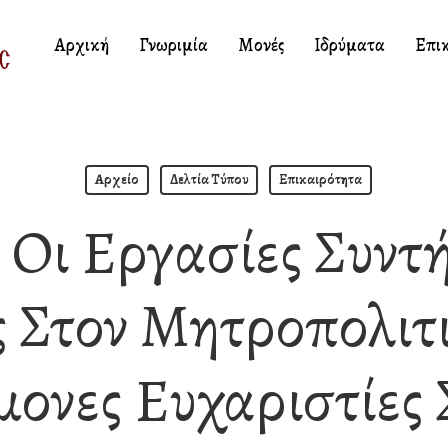
Αρχική
Γνωριμία
Μονές
Ιδρύματα
Επι
Αρχείο
Δελτία Τύπου
Επικαιρότητα
 Οι Εργασίες Συντ
ς Στον Μητροπολιτ
ονες Ευχαριστίες 