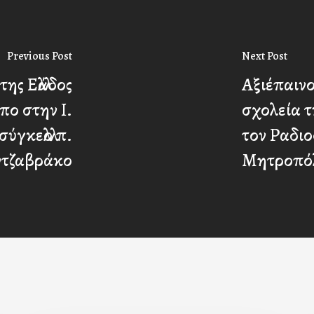
Previous Post
Next Post
ης Ελλάδος
Αξιέπαιν
πο στην Ι.
σχολεία τ
γκελλο π.
τον Ραδιο
ντζαβράκο
Μητροπόλ