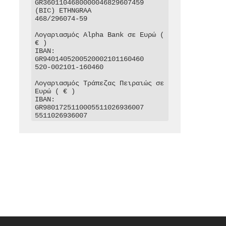
GR3601104680000046829607459

(BIC) ETHNGRAA

468/296074-59

Λογαριασμός Alpha Bank σε Ευρώ ( 
€ )

IBAN: 
GR9401405200520002101160460

520-002101-160460

Λογαριασμός Τράπεζας Πειραιώς σε 
Ευρώ ( € )

IBAN: 
GR9801725110005511026936007

5511026936007