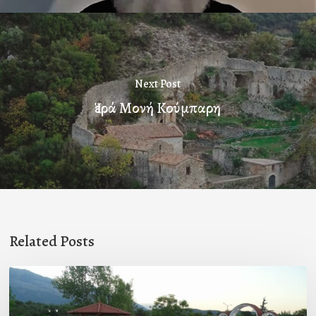
Next Post
Ἱερά Μονή Κούμπαρη
Related Posts
Πρόσκληση
προς