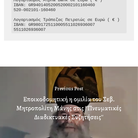
Λογαριασμός Alpha Bank σε Ευρώ ( € )

IBAN: GR9401405200520002101160460

520-002101-160460

Λογαριασμός Τράπεζας Πειραιώς σε Ευρώ ( € )

IBAN: GR9801725110005511026936007

5511026936007
Previous Post
Εποικοδομητική η ομιλία του Σεβ.
Μητροπολίτη Μάνης στις ''Πνευματικές
Διαδικτυακές Συζητήσεις''