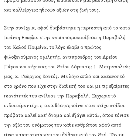
προβληματίσουν όσους επιδιώκουν μια βαθύτερη σκέψη
και καλλιέργεια ηθικών αξιών στη ζωή τους.
Στην συνέχεια, αφού διαβάστηκε η περικοπή από το κατά
Ιωάννη Ευαγγέλιο στην οποία παρουσιάζεται η Παραβολή
του Καλού Ποιμένα, το λόγο έλαβε ο πρώτος
φιλοξενούμενος ομιλητής, αντιπρόεδρος του Αρείου
Πάγου και κήρυκας του Θείου Λόγου της Ι. Μητροπόλεώς
μας, κ. Γεώργιος Κοντός. Με λόγο απλό και κατανοητό
στο χρόνο που είχε στην διάθεσή του και με τις εξαίρετες
ικανότητές του ανέλυσε την Παραβολή. Ξεχωριστό
ενδιαφέρον είχε η τοποθέτηση πάνω στον στίχο «τὰ ἴδια
πρόβατα καλεῖ κατ’ ὄνομα καὶ ἐξάγει αὐτά», όπου τόνισε
την αξία του ονόματος του κάθε ανθρώπου αφού αυτό
είναι η ταυτότητα που του δόθηκε από τον Θεό. Τόνισε,