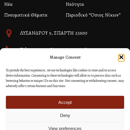
Νέα
Νεότητα
Πνευματικά Θέματα
Περιοδικό “Όσιος Νίκων”
ΛΥΣΑΝΔΡΟΥ 5, ΣΠΑΡΤΗ 23100
Τηλ. 27310 26580 και 27310 26581
Manage Consent
info@immspartis.gr
To provide the best experiences, we use technologies like cookies to store and/or access
device information. Consenting to these technologies will allow us to process data such as
browsing behavior or unique IDs on this site. Not consenting or withdrawing consent, may
adversely affect certain features and functions.
© 2024 ΙΕΡΑ ΜΗΤΡΟΠΟΛΙΣ ΜΟΝΕΜΒΑΣΙΑΣ ΚΑΙ
ΣΠΑΡΤΗΣ
Accept
Deny
Κατασκευή Ιστοσελίδων Site as you GO: Falcon από
Hellenic Technologies
View preferences