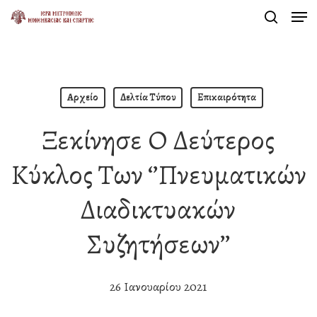
Men
Skip
search
to
Close
main
Menu
content
Αρχείο
Δελτία Τύπου
Επικαιρότητα
Ξεκίνησε Ο Δεύτερος
Κύκλος Των ‘’Πνευματικών
Διαδικτυακών
Συζητήσεων’’
26 Ιανουαρίου 2021