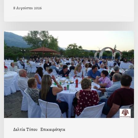
8 Αυγούστου 2026
Πρόσκληση
προς
τους
Ομογενείς
μας
Δελτία Τύπου
Επικαιρότητα