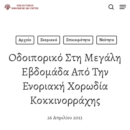
Men
Skip
search
to
Close
main
Menu
content
Αρχείο
Ενοριακά
Επικαιρότητα
Νεότητα
Οδοιπορικό Στη Μεγάλη
Εβδομάδα Από Την
Ενοριακή Χορωδία
Κοκκινορράχης
26 Απριλίου 2013