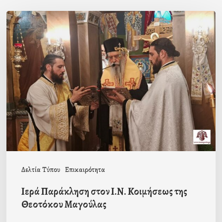
Ιερά
Παράκληση
στον
Ι.Ν.
Κοιμήσεως
της
Θεοτόκου
Μαγούλας
Δελτία Τύπου
Επικαιρότητα
Ιερά Παράκληση στον Ι.Ν. Κοιμήσεως της
Θεοτόκου Μαγούλας