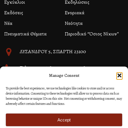
Εγκύκλιοι
Εκδηλώσεις
Εκδόσεις
Ενοριακά
Νέα
Νεότητα
Πνευματικά Θέματα
Περιοδικό “Όσιος Νίκων”
ΛΥΣΑΝΔΡΟΥ 5, ΣΠΑΡΤΗ 23100
Τηλ. 27310 26580 και 27310 26581
Manage Consent
info@immspartis.gr
To provide the best experiences, we use technologies like cookies to store and/or access
device information. Consenting to these technologies will allow us to process data such as
browsing behavior or unique IDs on this site. Not consenting or withdrawing consent, may
adversely affect certain features and functions.
© 2024 ΙΕΡΑ ΜΗΤΡΟΠΟΛΙΣ ΜΟΝΕΜΒΑΣΙΑΣ ΚΑΙ
ΣΠΑΡΤΗΣ
Accept