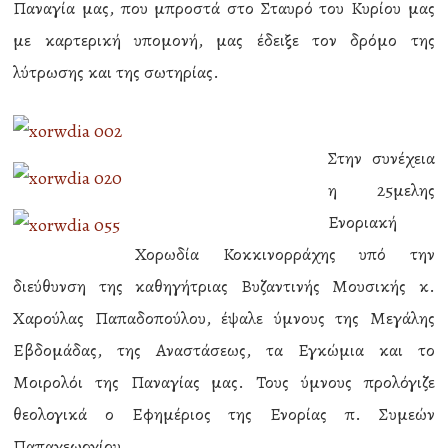
Παναγία μας, που μπροστά στο Σταυρό του Κυρίου μας
με καρτερική υπομονή, μας έδειξε τον δρόμο της
λύτρωσης και της σωτηρίας.
Στην συνέχεια
η 25μελης
Ενοριακή
Χορωδία Κοκκινορράχης υπό την
διεύθυνση της καθηγήτριας Βυζαντινής Μουσικής κ.
Χαρούλας Παπαδοπούλου, έψαλε ύμνους της Μεγάλης
Εβδομάδας, της Αναστάσεως, τα Εγκώμια και το
Μοιρολόι της Παναγίας μας. Τους ύμνους προλόγιζε
θεολογικά ο Εφημέριος της Ενορίας π. Συμεών
Παπαγεωργίου.