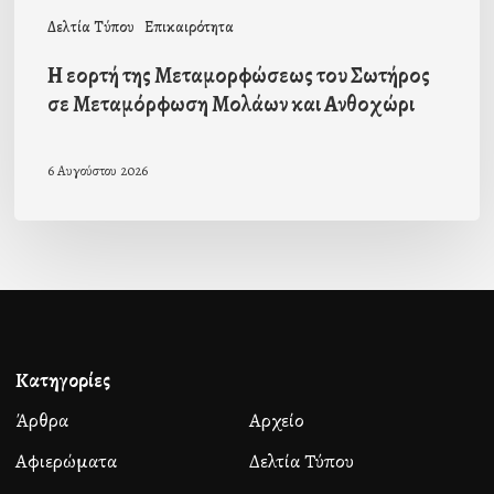
και
Δελτία Τύπου
Επικαιρότητα
Ανθοχώρι
Η εορτή της Μεταμορφώσεως του Σωτήρος
σε Μεταμόρφωση Μολάων και Ανθοχώρι
6 Αυγούστου 2026
Κατηγορίες
Άρθρα
Αρχείο
Αφιερώματα
Δελτία Τύπου