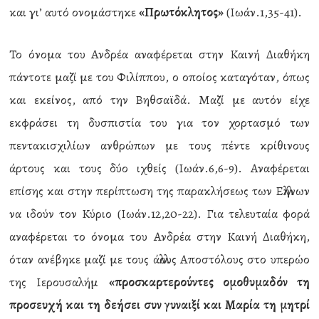
και γι’ αυτό ονομάστηκε
«Πρωτόκλητος»
(Ιωάν.1,35-41).
Το όνομα του Ανδρέα αναφέρεται στην Καινή Διαθήκη
πάντοτε μαζί με του Φιλίππου, ο οποίος καταγόταν, όπως
και εκείνος, από την Βηθσαϊδά. Μαζί με αυτόν είχε
εκφράσει τη δυσπιστία του για τον χορτασμό των
πεντακισχιλίων ανθρώπων με τους πέντε κρίθινους
άρτους και τους δύο ιχθείς (Ιωάν.6,6-9). Αναφέρεται
επίσης και στην περίπτωση της παρακλήσεως των Ελλήνων
να ιδούν τον Κύριο (Ιωάν.12,20-22). Για τελευταία φορά
αναφέρεται το όνομα του Ανδρέα στην Καινή Διαθήκη,
όταν ανέβηκε μαζί με τους άλλους Αποστόλους στο υπερώο
της Ιερουσαλήμ
«προσκαρτερούντες ομοθυμαδόν τη
προσευχή και τη δεήσει συν γυναιξί και Μαρία τη μητρί