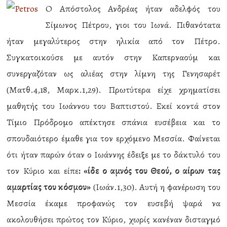
O Απόστολος Ανδρέας ήταν αδελφός του
Σίμωνος Πέτρου, γιοι του Ιωνά. Πιθανότατα
ήταν μεγαλύτερος στην ηλικία από τον Πέτρο.
Συγκατοικούσε με αυτόν στην Καπερναούμ και
συνεργαζόταν ως αλιέας στην λίμνη της Γενησαρέτ
(Ματθ.4,18, Μαρκ.1,29). Πρωτύτερα είχε χρηματίσει
μαθητής του Ιωάννου του Βαπτιστού. Εκεί κοντά στον
Τίμιο Πρόδρομο απέκτησε σπάνια ευσέβεια και το
σπουδαιότερο έμαθε για τον ερχόμενο Μεσσία. Φαίνεται
ότι ήταν παρών όταν ο Ιωάννης έδειξε με το δάκτυλό του
τον Κύριο και είπε
: «ίδε ο αμνός του Θεού, ο αίρων τας
αμαρτίας του κόσμου»
(Ιωάν.1,30). Αυτή η φανέρωση του
Μεσσία έκαμε προφανώς τον ευσεβή ψαρά να
ακολουθήσει πρώτος τον Κύριο, χωρίς κανέναν δισταγμό