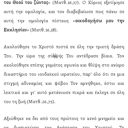
του Θεού του ζώντος
» (Ματθ.16,17). Ο Κύριος εξετίμησε
αυτή την ομολογία, και τον διαβεβαίωσε πως πάνω σε
αυτή την ομολογία πίστεως «
οικοδομήσω μου την
Εκκλησίαν
» (Ματθ.16,18).
Ακολούθησε το Χριστό πιστά σε όλη την τριετή δράση
Του. Την ώρα της σύλληψής Του αντέδρασε βίαια. Τον
ακολούθησε επίσης γεμάτος αγωνία και θλίψη στο ανίερο
δικαστήριο του ιουδαϊκού ιερατείου, παρ’ όλο ότι σε μια
στιγμή αδυναμίας και φόβου Τον αρνήθηκε, έστω και
λεκτικά και γι’ αυτό μετάνιωσε πικρά και έκλεγε σε όλη
του τη ζωή (Ματθ.26,75).
Αξιώθηκε να δει από τους πρώτους το κενό μνημείο και
να διαπιστώσει την Ανάσταση του Χριστού. Το