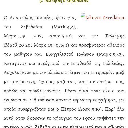
3. Ιάκωβος ο Ζεβεδαίου
Ο Απόστολος Ιάκωβος ήταν γιος
του Ζεβεδαίου (Ματθ.4,21,
Μαρκ.1,19. 3,17, Λουκ.5,10) και της Σαλώμης
(Ματθ.20,20, Μαρκ.15,40.16,1) και πρεσβύτερος αδελφός
του μαθητού και Ευαγγελιστού Ιωάννου (Μαρκ.5,37).
Καταγόταν και αυτός από την Βησθαϊδά της Γαλιλαίας.
Ασχολούνταν με την αλιεία στη λίμνη της Γενησαρέτ, μαζί
με τον Ιωάννη, έχοντας μαζί τους και τον πατέρα τους,
καθώς και πολλούς εργάτες. Είχαν δικό τους πλοίο και
φαίνεται πως διεύθυναν αρκετά εύρωστη επιχείρηση, με
οποία συνεργαζόταν και ο Πέτρος (Λουκ.5,10). Παρ’ όλα
αυτά όταν άκουσαν το κήρυγμα του Ιησού
«αφέντες τον
πατέρα αυτών Ζεβεδαίον εν τω πλοίω μετά των μισθωτών