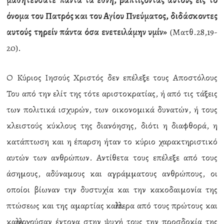
μαθητεύσατε πάντα τα έθνη, βαπτίζοντας αυτούς εις το
όνομα του Πατρός και του Αγίου Πνεύματος, διδάσκοντες
αυτούς τηρείν πάντα όσα ενετειλάμην υμίν»
(Ματθ.28,19-
20).
Ο Κύριος Ιησούς Χριστός δεν επέλεξε τους Αποστόλους
Του από την ελίτ της τότε αριστοκρατίας, ή από τις τάξεις
των πολιτικά ισχυρών, των οικονομικά δυνατών, ή τους
κλειστούς κύκλους της διανόησης, διότι η διαφθορά, η
κατάπτωση και η έπαρση ήταν το κύριο χαρακτηριστικό
αυτών των ανθρώπων. Αντίθετα τους επέλεξε από τους
άσημους, αδύναμους και αγράμματους ανθρώπους, οι
οποίοι βίωναν την δυστυχία και την κακοδαιμονία της
πτώσεως και της αμαρτίας καλλίτερα από τους πρώτους και
καλλιεργούσαν έντονα στην ψυχή τους την προσδοκία της