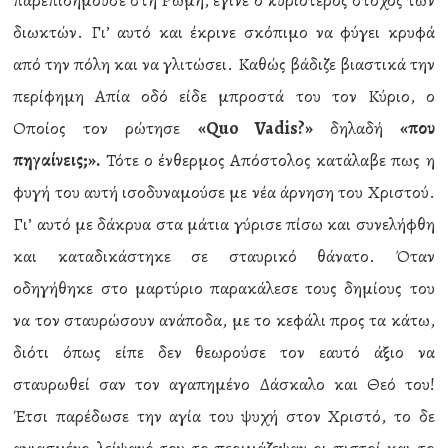
παρεπιδημούσε στη Ρώμη, έγινε ο κυριότερος στόχος των
διωκτών. Γι’ αυτό και έκρινε σκόπιμο να φύγει κρυφά
από την πόλη και να γλιτώσει. Καθώς βάδιζε βιαστικά την
περίφημη Απία οδό είδε μπροστά του τον Κύριο, ο
Οποίος τον ρώτησε
«
Quo
Vadis?»
δηλαδή
«που
πηγαίνεις;».
Τότε ο ένθερμος Απόστολος κατάλαβε πως η
φυγή του αυτή ισοδυναμούσε με νέα άρνηση του Χριστού.
Γι’ αυτό με δάκρυα στα μάτια γύρισε πίσω και συνελήφθη
και καταδικάστηκε σε σταυρικό θάνατο. Όταν
οδηγήθηκε στο μαρτύριο παρακάλεσε τους δημίους του
να τον σταυρώσουν ανάποδα, με το κεφάλι προς τα κάτω,
διότι όπως είπε δεν θεωρούσε τον εαυτό άξιο να
σταυρωθεί σαν τον αγαπημένο Δάσκαλο και Θεό του!
Έτσι παρέδωσε την αγία του ψυχή στον Χριστό, το δε