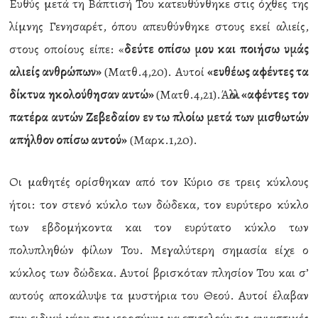
Ευθύς μετά τη Βάπτισή Του κατευθύνθηκε στις όχθες της
λίμνης Γενησαρέτ, όπου απευθύνθηκε στους εκεί αλιείς,
στους οποίους είπε: «
δεύτε οπίσω μου και ποιήσω υμάς
αλιείς ανθρώπων»
(Ματθ.4,20). Αυτοί
«ευθέως αφέντες τα
δίκτυα ηκολούθησαν αυτώ»
(Ματθ.4,21).Άλλοι
«αφέντες τον
πατέρα αυτών Ζεβεδαίον εν τω πλοίω μετά των μισθωτών
απήλθον οπίσω αυτού»
(Μαρκ.1,20).
Οι μαθητές ορίσθηκαν από τον Κύριο σε τρεις κύκλους
ήτοι: τον στενό κύκλο των δώδεκα, τον ευρύτερο κύκλο
των εβδομήκοντα και τον ευρύτατο κύκλο των
πολυπληθών φίλων Του. Μεγαλύτερη σημασία είχε ο
κύκλος των δώδεκα. Αυτοί βρισκόταν πλησίον Του και σ’
αυτούς αποκάλυψε τα μυστήρια του Θεού. Αυτοί έλαβαν