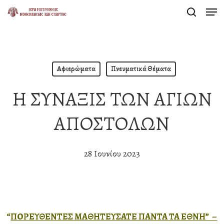
Men
Skip
search
to
Close
main
Menu
content
Αφιερώματα
Πνευματικά Θέματα
Η ΣΥΝΑΞΙΣ ΤΩΝ ΑΓΙΩΝ
ΑΠΟΣΤΟΛΩΝ
28 Ιουνίου 2023
“
ΠΟΡΕΥΘΕΝΤΕΣ ΜΑΘΗΤΕΥΣΑΤΕ ΠΑΝΤΑ ΤΑ ΕΘΝΗ” –