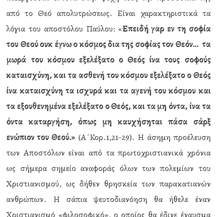
από το Θεό απολυτρώσεως. Είναι χαρακτηριστικά τα
λόγια του αποστόλου Παύλου: «
Επειδή γαρ εν τη σοφία
του Θεού ουκ έγνω ο κόσμος δια της σοφίας τον Θεόν… τα
μωρά του κόσμου εξελέξατο ο Θεός ίνα τους σοφούς
καταισχύνη, και τα ασθενή του κόσμου εξελέξατο ο Θεός
ίνα καταισχύνη τα ισχυρά και τα αγενή του κόσμου και
τα εξουθενημένα εξελέξατο ο Θεός, και τα μη όντα, ίνα τα
όντα καταργήση, όπως μη καυχήσηται πάσα σάρξ
ενώπιον του Θεού.»
(Α΄Κορ.1,21-29). Η άσημη προέλευση
των Αποστόλων είναι από τα πρωτοχριστιανικά χρόνια
ως σήμερα σημείο αναφοράς όλων των πολεμίων του
Χριστιανισμού, ως δήθεν θρησκεία των παρακατιανών
ανθρώπων. Η σάπια ψευτοδιανόηση θα ήθελε έναν
Χριστιανισμό «φιλοσοφικό», ο οποίος θα έδινε έναυσμα