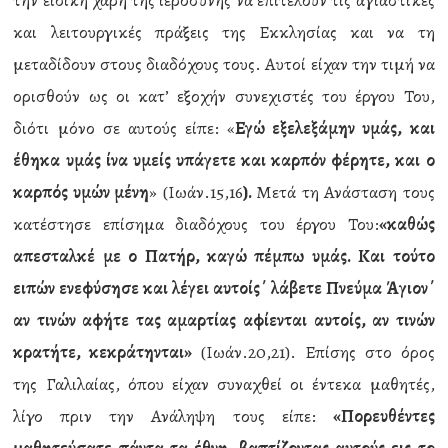
την ειδική χάρη της ιεροσύνης να επιτελούν τις αγιαστικές
και λειτουργικές πράξεις της Εκκλησίας και να τη
μεταδίδουν στους διαδόχους τους. Αυτοί είχαν την τιμή να
ορισθούν ως οι κατ’ εξοχήν συνεχιστές του έργου Του,
διότι μόνο σε αυτούς είπε: «
Εγώ εξελεξάμην υμάς, και
έθηκα υμάς ίνα υμείς υπάγετε και καρπόν φέρητε, και ο
καρπός υμών μένη
» (Ιωάν.15,16
).
Μετά τη Ανάσταση τους
κατέστησε επίσημα διαδόχους του έργου Του:
«καθώς
απεσταλκέ με ο Πατήρ, καγώ πέμπω υμάς. Και τούτο
ειπών ενεφύσησε και λέγει αυτοίς΄ λάβετε Πνεύμα Άγιον΄
αν τινών αφήτε τας αμαρτίας αφίενται αυτοίς, αν τινών
κρατήτε,
κεκράτηνται»
(Ιωάν.20,21). Επίσης στο όρος
της Γαλιλαίας, όπου είχαν συναχθεί οι έντεκα μαθητές,
λίγο πριν την Ανάληψη τους είπε:
«Πορευθέντες