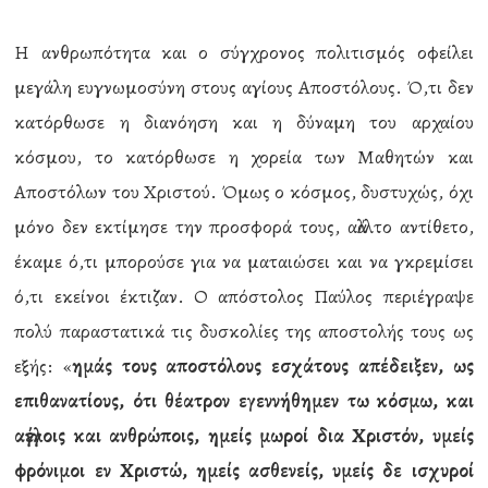
Η ανθρωπότητα και ο σύγχρονος πολιτισμός οφείλει
μεγάλη ευγνωμοσύνη στους αγίους Αποστόλους. Ό,τι δεν
κατόρθωσε η διανόηση και η δύναμη του αρχαίου
κόσμου, το κατόρθωσε η χορεία των Μαθητών και
Αποστόλων του Χριστού. Όμως ο κόσμος, δυστυχώς, όχι
μόνο δεν εκτίμησε την προσφορά τους, αλλά το αντίθετο,
έκαμε ό,τι μπορούσε για να ματαιώσει και να γκρεμίσει
ό,τι εκείνοι έκτιζαν. Ο απόστολος Παύλος περιέγραψε
πολύ παραστατικά τις δυσκολίες της αποστολής τους ως
εξής: «
ημάς τους αποστόλους εσχάτους απέδειξεν, ως
επιθανατίους, ότι θέατρον εγεννήθημεν τω κόσμω, και
αγγέλοις και ανθρώποις, ημείς μωροί δια Χριστόν, υμείς
φρόνιμοι εν Χριστώ, ημείς ασθενείς, υμείς δε ισχυροί