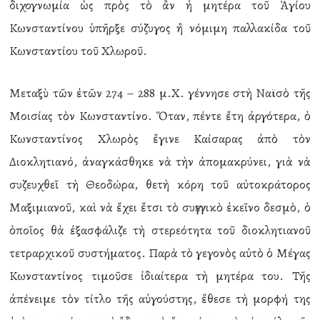
διχογνωμία ὡς πρὸς τὸ ἂν ἡ μητέρα τοῦ Ἁγίου
Κωνσταντίνου ὑπῆρξε σύζυγος ἢ νόμιμη παλλακίδα τοῦ
Κωνσταντίου τοῦ Χλωροῦ.
Μεταξὺ τῶν ἐτῶν 274 – 288 μ.Χ. γέννησε στὴ Ναϊσὸ τῆς
Μοισίας τὸν Κωνσταντίνο. Ὅταν, πέντε ἔτη ἀργότερα, ὁ
Κωνσταντίνος Χλωρὸς ἔγινε Καίσαρας ἀπὸ τὸν
Διοκλητιανό, ἀναγκάσθηκε νὰ τὴν ἀπομακρύνει, γιὰ νὰ
συζευχθεῖ τὴ Θεοδώρα, θετὴ κόρη τοῦ αὐτοκράτορος
Μαξιμιανοῦ, καὶ νὰ ἔχει ἔτσι τὸ συγγενικὸ ἐκεῖνο δεσμὸ, ὁ
ὁποῖος θὰ ἐξασφάλιζε τὴ στερεότητα τοῦ διοκλητιανοῦ
τετραρχικοῦ συστήματος. Παρὰ τὸ γεγονὸς αὐτὸ ὁ Μέγας
Κωνσταντίνος τιμοῦσε ἰδιαίτερα τὴ μητέρα του. Τῆς
ἀπένειμε τὸν τίτλο τῆς αὐγούστης, ἔθεσε τὴ μορφή της