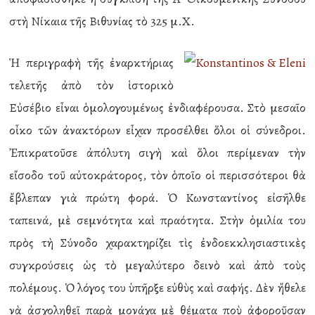
στὴ Νίκαια τῆς Βιθυνίας τὸ 325 μ.Χ.
Ἡ περιγραφὴ τῆς ἐναρκτήριας
τελετῆς ἀπὸ τὸν ἱστορικὸ
Εὐσέβιο εἶναι ὁμολογουμένως ἐνδιαφέρουσα. Στὸ μεσαῖο
οἶκο τῶν ἀνακτόρων εἶχαν προσέλθει ὅλοι οἱ σύνεδροι.
Ἐπικρατοῦσε ἀπόλυτη σιγὴ καὶ ὅλοι περίμεναν τὴν
εἴσοδο τοῦ αὐτοκράτορος, τὸν ὁποῖο οἱ περισσότεροι θὰ
ἔβλεπαν γιὰ πρώτη φορά. Ὁ Κωνσταντίνος εἰσῆλθε
ταπεινά, μὲ σεμνότητα καὶ πραότητα. Στὴν ὁμιλία του
πρὸς τὴ Σύνοδο χαρακτηρίζει τὶς ἐνδοεκκλησιαστικὲς
συγκρούσεις ὡς τὸ μεγαλύτερο δεινὸ καὶ ἀπὸ τοὺς
πολέμους. Ὁ λόγος του ὑπῆρξε εὐθὺς καὶ σαφής. Δὲν ἤθελε
νὰ ἀσχοληθεῖ παρὰ μονάχα μὲ θέματα ποὺ ἀφοροῦσαν