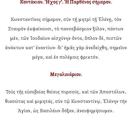
Κοντάκιον. Ἦχος γ’. Ἡ Παρθένος σήμερον.
Κωνσταντῖνος σήμερον, σὺν τῇ μητρὶ τῇ Ἑλένῃ, τὸν
Σταυρὸν ἐκφαίνουσι, τὸ πανσεβάσμιον ξύλον, πάντων
μὲν, τῶν Ἰουδαίων αἰσχύνην ὄντα, ὅπλον δέ, πιστῶν
ἀνάκτων κατ’ ἐναντίων· δι’ ἡμᾶς γὰρ ἀνεδείχθη, σημεῖον
μέγα, καὶ ἐν πολέμοις φρικτόν.
Μεγαλυνάριον.
Τοὺς τῆς εὐσεβείας θείους πυρσούς, καὶ τῶν Ἀποστόλων,
θιασώτας καὶ μιμητάς, σὺν τῷ Κωνσταντίνῳ, Ἑλένην τὴν
Ἁγίαν, ὡς Βασιλέων δόξαν, ἀνευφημήσωμεν.