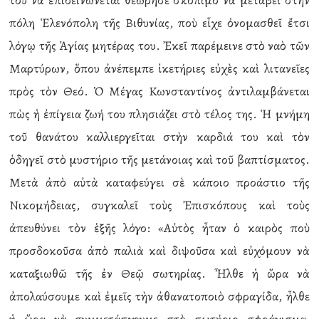
του νὰ ἐπιδεινώνεται θεώρησε σκόπιμο νὰ μεταβεῖ στὴν
πόλη Ἑλενόπολη τῆς Βιθυνίας, ποὺ εἶχε ὀνομασθεῖ ἔτσι
λόγῳ τῆς Ἁγίας μητέρας του. Ἐκεῖ παρέμεινε στὸ ναὸ τῶν
Μαρτύρων, ὅπου ἀνέπεμπε ἱκετήριες εὐχὲς καὶ λιτανεῖες
πρὸς τὸν Θεό. Ὁ Μέγας Κωνσταντίνος ἀντιλαμβάνεται
πὼς ἡ ἐπίγεια ζωή του πλησιάζει στὸ τέλος της. Ἡ μνήμη
τοῦ θανάτου καλλιεργεῖται στὴν καρδιά του καὶ τὸν
ὁδηγεῖ στὸ μυστήριο τῆς μετάνοιας καὶ τοῦ βαπτίσματος.
Μετὰ ἀπὸ αὐτὰ καταφεύγει σὲ κάποιο προάστιο τῆς
Νικομήδειας, συγκαλεῖ τοὺς Ἐπισκόπους καὶ τοὺς
ἀπευθύνει τὸν ἑξῆς λόγο: «Αὐτὸς ἦταν ὁ καιρὸς ποὺ
προσδοκοῦσα ἀπὸ παλιὰ καὶ διψοῦσα καὶ εὐχόμουν νὰ
καταξιωθῶ τῆς ἐν Θεῷ σωτηρίας. Ἦλθε ἡ ὥρα νὰ
ἀπολαύσουμε καὶ ἐμεῖς τὴν ἀθανατοποιὸ σφραγίδα, ἦλθε