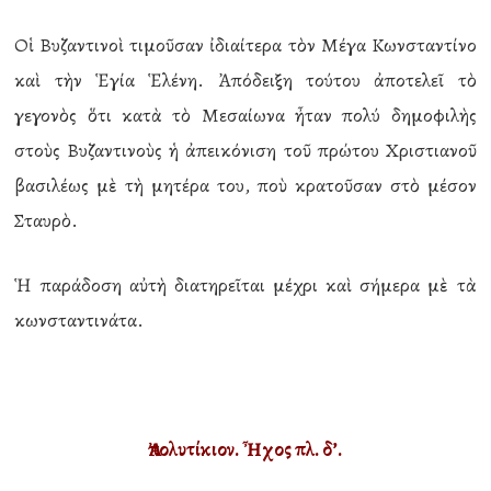
Οἱ Βυζαντινοὶ τιμοῦσαν ἰδιαίτερα τὸν Μέγα Κωνσταντίνο
καὶ τὴν Ἑγία Ἑλένη. Ἀπόδειξη τούτου ἀποτελεῖ τὸ
γεγονὸς ὅτι κατὰ τὸ Μεσαίωνα ἦταν πολύ δημοφιλὴς
στοὺς Βυζαντινοὺς ἡ ἀπεικόνιση τοῦ πρώτου Χριστιανοῦ
βασιλέως μὲ τὴ μητέρα του, ποὺ κρατοῦσαν στὸ μέσον
Σταυρὸ.
Ἡ παράδοση αὐτὴ διατηρεῖται μέχρι καὶ σήμερα μὲ τὰ
κωνσταντινάτα.
Ἀπολυτίκιον. Ἦχος πλ. δ’.