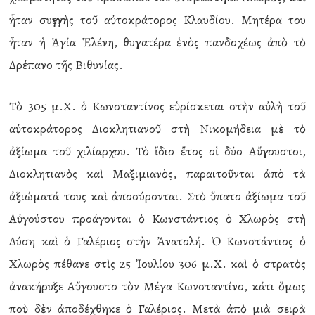
ἦταν συγγενὴς τοῦ αὐτοκράτορος Κλαυδίου. Μητέρα του
ἦταν ἡ Ἁγία Ἑλένη, θυγατέρα ἑνὸς πανδοχέως ἀπὸ τὸ
Δρέπανο τῆς Βιθυνίας.
Τὸ 305 μ.Χ. ὁ Κωνσταντίνος εὑρίσκεται στὴν αὐλὴ τοῦ
αὐτοκράτορος Διοκλητιανοῦ στὴ Νικομήδεια μὲ τὸ
ἀξίωμα τοῦ χιλίαρχου. Τὸ ἴδιο ἔτος οἱ δύο Αὔγουστοι,
Διοκλητιανὸς καὶ Μαξιμιανὸς, παραιτοῦνται ἀπὸ τὰ
ἀξιώματά τους καὶ ἀποσύρονται. Στὸ ὕπατο ἀξίωμα τοῦ
Αὐγούστου προάγονται ὁ Κωνστάντιος ὁ Χλωρὸς στὴ
Δύση καὶ ὁ Γαλέριος στὴν Ἀνατολή. Ὁ Κωνστάντιος ὁ
Χλωρὸς πέθανε στὶς 25 Ἰουλίου 306 μ.Χ. καὶ ὁ στρατὸς
ἀνακήρυξε Αὔγουστο τὸν Μέγα Κωνσταντίνο, κάτι ὅμως
ποὺ δὲν ἀποδέχθηκε ὁ Γαλέριος. Μετὰ ἀπὸ μιὰ σειρὰ