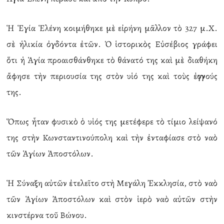
Ἡ Ἑγία Ἑλένη κοιμήθηκε μὲ εἰρήνη μᾶλλον τὸ 327 μ.Χ.
σὲ ἡλικία ὀγδόντα ἐτῶν. Ὁ ἱστορικὸς Εὐσέβιος γράφει
ὅτι ἡ Ἁγία προαισθάνθηκε τὸ θάνατό της καὶ μὲ διαθήκη
ἄφησε τὴν περιουσία της στὸν υἱό της καὶ τοὺς ἐγγονούς
της.
Ὅπως ἦταν φυσικὸ ὁ υἱός της μετέφερε τὸ τίμιο λείψανό
της στὴν Κωνσταντινούπολη καὶ τὴν ἐνταφίασε στὸ ναὸ
τῶν Ἁγίων Ἀποστόλων.
Ἡ Σύναξη αὐτῶν ἐτελεῖτο στὴ Μεγάλη Ἐκκλησία, στὸ ναὸ
τῶν Ἁγίων Ἀποστόλων καὶ στὸν ἱερὸ ναὸ αὐτῶν στὴν
κινστέρνα τοῦ Βώνου.