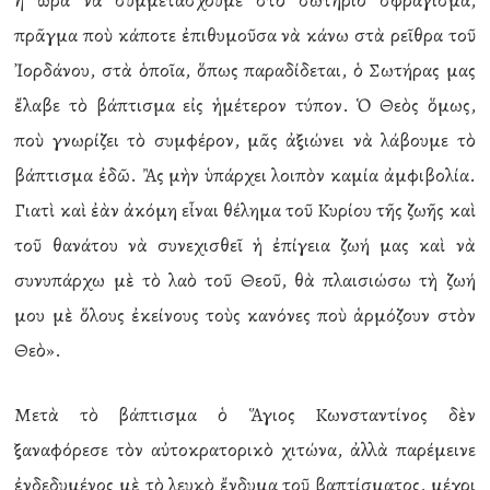
ἡ ὥρα νὰ συμμετάσχουμε στὸ σωτήριο σφράγισμα,
πρᾶγμα ποὺ κάποτε ἐπιθυμοῦσα νὰ κάνω στὰ ρεῖθρα τοῦ
Ἰορδάνου, στὰ ὁποῖα, ὅπως παραδίδεται, ὁ Σωτήρας μας
ἔλαβε τὸ βάπτισμα εἰς ἡμέτερον τύπον. Ὁ Θεὸς ὅμως,
ποὺ γνωρίζει τὸ συμφέρον, μᾶς ἀξιώνει νὰ λάβουμε τὸ
βάπτισμα ἐδῶ. Ἂς μὴν ὑπάρχει λοιπὸν καμία ἀμφιβολία.
Γιατὶ καὶ ἐὰν ἀκόμη εἶναι θέλημα τοῦ Κυρίου τῆς ζωῆς καὶ
τοῦ θανάτου νὰ συνεχισθεῖ ἡ ἐπίγεια ζωή μας καὶ νὰ
συνυπάρχω μὲ τὸ λαὸ τοῦ Θεοῦ, θὰ πλαισιώσω τὴ ζωή
μου μὲ ὅλους ἐκείνους τοὺς κανόνες ποὺ ἁρμόζουν στὸν
Θεὸ».
Μετὰ τὸ βάπτισμα ὁ Ἅγιος Κωνσταντίνος δὲν
ξαναφόρεσε τὸν αὐτοκρατορικὸ χιτώνα, ἀλλὰ παρέμεινε
ἐνδεδυμένος μὲ τὸ λευκὸ ἔνδυμα τοῦ βαπτίσματος, μέχρι