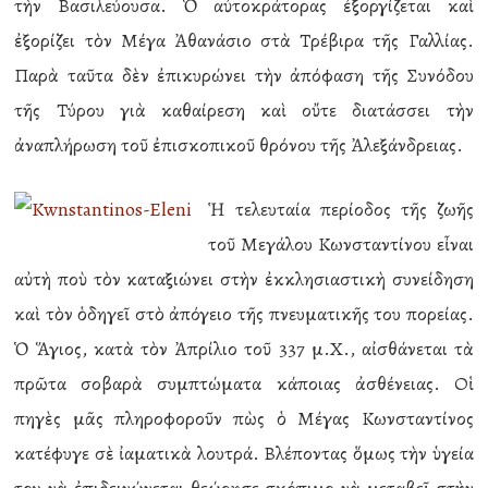
τὴν Βασιλεύουσα. Ὁ αὐτοκράτορας ἐξοργίζεται καὶ
ἐξορίζει τὸν Μέγα Ἀθανάσιο στὰ Τρέβιρα τῆς Γαλλίας.
Παρὰ ταῦτα δὲν ἐπικυρώνει τὴν ἀπόφαση τῆς Συνόδου
τῆς Τύρου γιὰ καθαίρεση καὶ οὔτε διατάσσει τὴν
ἀναπλήρωση τοῦ ἐπισκοπικοῦ θρόνου τῆς Ἀλεξάνδρειας.
Ἡ τελευταία περίοδος τῆς ζωῆς
τοῦ Μεγάλου Κωνσταντίνου εἶναι
αὐτὴ ποὺ τὸν καταξιώνει στὴν ἐκκλησιαστικὴ συνείδηση
καὶ τὸν ὁδηγεῖ στὸ ἀπόγειο τῆς πνευματικῆς του πορείας.
Ὁ Ἅγιος, κατὰ τὸν Ἀπρίλιο τοῦ 337 μ.Χ., αἰσθάνεται τὰ
πρῶτα σοβαρὰ συμπτώματα κάποιας ἀσθένειας. Οἱ
πηγὲς μᾶς πληροφοροῦν πὼς ὁ Μέγας Κωνσταντίνος
κατέφυγε σὲ ἰαματικὰ λουτρά. Βλέποντας ὅμως τὴν ὑγεία