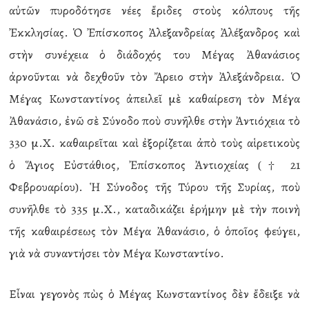
αὐτῶν πυροδότησε νέες ἔριδες στοὺς κόλπους τῆς
Ἐκκλησίας. Ὁ Ἐπίσκοπος Ἀλεξανδρείας Ἀλέξανδρος καὶ
στὴν συνέχεια ὁ διάδοχός του Μέγας Ἀθανάσιος
ἀρνοῦνται νὰ δεχθοῦν τὸν Ἄρειο στὴν Ἀλεξάνδρεια. Ὁ
Μέγας Κωνσταντίνος ἀπειλεῖ μὲ καθαίρεση τὸν Μέγα
Ἀθανάσιο, ἐνῶ σὲ Σύνοδο ποὺ συνῆλθε στὴν Ἀντιόχεια τὸ
330 μ.Χ. καθαιρεῖται καὶ ἐξορίζεται ἀπὸ τοὺς αἱρετικοὺς
ὁ Ἅγιος Εὐστάθιος, Ἐπίσκοπος Ἀντιοχείας († 21
Φεβρουαρίου). Ἡ Σύνοδος τῆς Τύρου τῆς Συρίας, ποὺ
συνῆλθε τὸ 335 μ.Χ., καταδικάζει ἐρήμην μὲ τὴν ποινὴ
τῆς καθαιρέσεως τὸν Μέγα Ἀθανάσιο, ὁ ὁποῖος φεύγει,
γιὰ νὰ συναντήσει τὸν Μέγα Κωνσταντίνο.
Εἶναι γεγονὸς πὼς ὁ Μέγας Κωνσταντίνος δὲν ἔδειξε νὰ