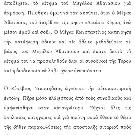
ἀποδέχεται τὸ αἴτημα τοῦ Μεγάλου Ἀθανασίου γιὰ
ἀκρόαση. Πείσθηκε ὅμως νὰ τὸν ἀκούσει, ὅταν ὁ Μέγας
Ἀθανάσιος τοῦ ἀπηύθυνε τὴν ρήση: «Δικάσει Κύριος ἀνὰ
μέσον ἐμοῦ καὶ σοῦ». Ὁ Μέγας Κωνσταντίνος κατενόησε
τὴν κατάφωρη ἀδικία καὶ τὶς ἄθλιες μεθοδεύσεις σὲ
βάρος τοῦ Μεγάλου Ἀθανασίου καὶ ἔκανε δεκτὸ τὸ
αἴτημά του νὰ προσκληθοῦν ὅλοι οἱ συνοδικοὶ τῆς Τύρου
καὶ ἡ διαδικασία νὰ λάβει χώρα ἐνώπιόν του.
Ὁ Εὐσέβιος Νικομηδείας ἀγνόησε τὴν αὐτοκρατορικὴ
ἐντολή. Πῆρε μόνο ἐλάχιστους ἀπὸ τοὺς συνοδικοὺς καὶ
ἐμφανίσθηκε στὸν αὐτοκράτορα. Ξέχασε ὅλες τὶς
ὑπόλοιπες κατηγορίες καὶ γιὰ πρώτη φορὰ ἔθεσε τὸ θέμα
τῆς δῆθεν παρακωλύσεως τῆς ἀποστολῆς σιταριοῦ πρὸς