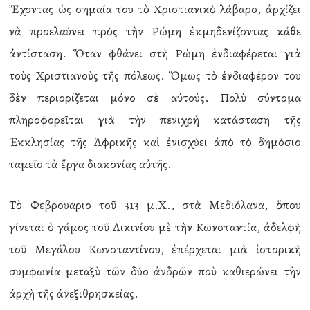
Ἔχοντας ὡς σημαία του τὸ Χριστιανικὸ λάβαρο, ἀρχίζει
νὰ προελαύνει πρὸς τὴν Ρώμη ἐκμηδενίζοντας κάθε
ἀντίσταση. Ὅταν φθάνει στὴ Ρώμη ἐνδιαφέρεται γιὰ
τοὺς Χριστιανοὺς τῆς πόλεως. Ὅμως τὸ ἐνδιαφέρον του
δὲν περιορίζεται μόνο σὲ αὐτούς. Πολὺ σύντομα
πληροφορεῖται γιὰ τὴν πενιχρὴ κατάσταση τῆς
Ἐκκλησίας τῆς Ἀφρικῆς καὶ ἐνισχύει ἀπὸ τὸ δημόσιο
ταμεῖο τὰ ἔργα διακονίας αὐτῆς.
Τὸ Φεβρουάριο τοῦ 313 μ.Χ., στὰ Μεδιόλανα, ὅπου
γίνεται ὁ γάμος τοῦ Λικινίου μὲ τὴν Κωνσταντία, ἀδελφὴ
τοῦ Μεγάλου Κωνσταντίνου, ἐπέρχεται μιὰ ἱστορικὴ
συμφωνία μεταξὺ τῶν δύο ἀνδρῶν ποὺ καθιερώνει τὴν
ἀρχὴ τῆς ἀνεξιθρησκείας.