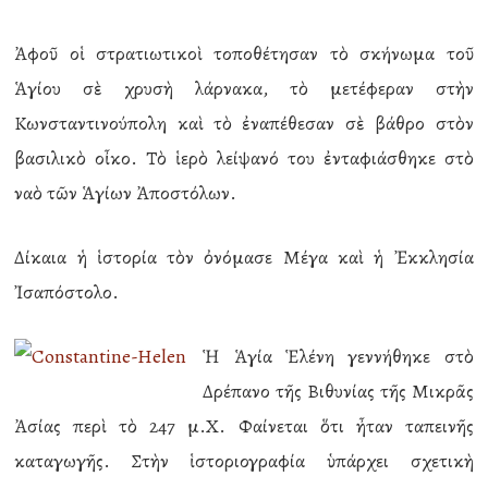
Ἀφοῦ οἱ στρατιωτικοὶ τοποθέτησαν τὸ σκήνωμα τοῦ
Ἁγίου σὲ χρυσὴ λάρνακα, τὸ μετέφεραν στὴν
Κωνσταντινούπολη καὶ τὸ ἐναπέθεσαν σὲ βάθρο στὸν
βασιλικὸ οἶκο. Τὸ ἱερὸ λείψανό του ἐνταφιάσθηκε στὸ
ναὸ τῶν Ἁγίων Ἀποστόλων.
Δίκαια ἡ ἱστορία τὸν ὀνόμασε Μέγα καὶ ἡ Ἐκκλησία
Ἰσαπόστολο.
Ἡ Ἁγία Ἑλένη γεννήθηκε στὸ
Δρέπανο τῆς Βιθυνίας τῆς Μικρᾶς
Ἀσίας περὶ τὸ 247 μ.Χ. Φαίνεται ὅτι ἦταν ταπεινῆς
καταγωγῆς. Στὴν ἱστοριογραφία ὑπάρχει σχετικὴ