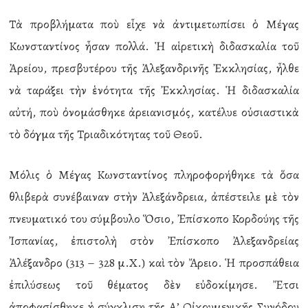
Τὰ προβλήματα ποὺ εἶχε νὰ ἀντιμετωπίσει ὁ Μέγας
Κωνσταντίνος ἦσαν πολλά. Ἡ αἱρετικὴ διδασκαλία τοῦ
Ἀρείου, πρεσβυτέρου τῆς Ἀλεξανδρινῆς Ἐκκλησίας, ἦλθε
νὰ ταράξει τὴν ἑνότητα τῆς Ἐκκλησίας. Ἡ διδασκαλία
αὐτή, ποὺ ὀνομάσθηκε ἀρειανισμός, κατέλυε οὐσιαστικὰ
τὸ δόγμα τῆς Τριαδικότητας τοῦ Θεοῦ.
Μόλις ὁ Μέγας Κωνσταντίνος πληροφορήθηκε τὰ ὅσα
θλιβερὰ συνέβαιναν στὴν Ἀλεξάνδρεια, ἀπέστειλε μὲ τὸν
πνευματικό του σύμβουλο Ὅσιο, Ἐπίσκοπο Κορδούης τῆς
Ἰσπανίας, ἐπιστολὴ στὸν Ἐπίσκοπο Ἀλεξανδρείας
Ἀλέξανδρο (313 – 328 μ.Χ.) καὶ τὸν Ἄρειο. Ἡ προσπάθεια
ἐπιλύσεως τοῦ θέματος δὲν εὐδοκίμησε. Ἔτσι
ἀποφασίσθηκε ἡ σύγκλιση τῆς Α’ Οἰκουμενικῆς Συνόδου