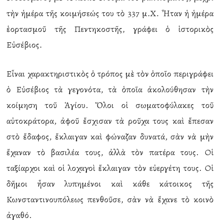
τὴν ἡμέρα τῆς κοιμήσεώς του τὸ 337 μ.Χ. Ἦταν ἡ ἡμέρα
ἑορτασμοῦ τῆς Πεντηκοστῆς, γράφει ὁ ἱστορικὸς
Εὐσέβιος.
Εἶναι χαρακτηριστικὸς ὁ τρόπος μὲ τὸν ὁποῖο περιγράφει
ὁ Εὐσέβιος τὰ γεγονότα, τὰ ὁποῖα ἀκολούθησαν τὴν
κοίμηση τοῦ Ἁγίου. Ὅλοι οἱ σωματοφύλακες τοῦ
αὐτοκράτορα, ἀφοῦ ἔσχισαν τὰ ροῦχα τους καὶ ἔπεσαν
στὸ ἔδαφος, ἔκλαιγαν καὶ φώναζαν δυνατά, σὰν νὰ μὴν
ἔχαναν τὸ βασιλέα τους, ἀλλὰ τὸν πατέρα τους. Οἱ
ταξίαρχοι καὶ οἱ λοχαγοὶ ἔκλαιγαν τὸν εὐεργέτη τους. Οἱ
δῆμοι ἦσαν λυπημένοι καὶ κάθε κάτοικος τῆς
Κωνσταντινουπόλεως πενθοῦσε, σὰν νὰ ἔχανε τὸ κοινὸ
ἀγαθό.