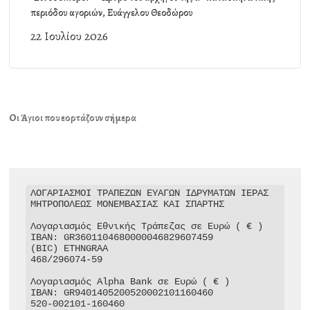
περιόδου αγοριών, Ευάγγελου Θεοδώρου
22 Ιουλίου 2026
Οι Άγιοι που εορτάζουν σήμερα
ΛΟΓΑΡΙΑΣΜΟΙ ΤΡΑΠΕΖΩΝ ΕΥΑΓΩΝ ΙΔΡΥΜΑΤΩΝ ΙΕΡΑΣ 
ΜΗΤΡΟΠΟΛΕΩΣ ΜΟΝΕΜΒΑΣΙΑΣ ΚΑΙ ΣΠΑΡΤΗΣ

Λογαριασμός Εθνικής Τράπεζας σε Ευρώ ( € )

IBAN: GR3601104680000046829607459

(BIC) ETHNGRAA

468/296074-59

Λογαριασμός Alpha Bank σε Ευρώ ( € )

IBAN: GR9401405200520002101160460

520-002101-160460
