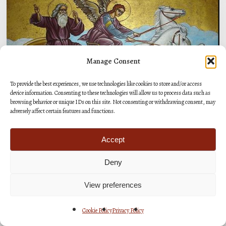
ΔΡΑΣΙΣ
ΤΟΥ
ΠΡΟΦΗΤΟΥ
ΗΛΙΑ
Manage Consent
To provide the best experiences, we use technologies like cookies to store and/or access
device information. Consenting to these technologies will allow us to process data such as
browsing behavior or unique IDs on this site. Not consenting or withdrawing consent, may
adversely affect certain features and functions.
Accept
Πνευματικά Θέματα
Deny
ΒΙΟΣ ΚΑΙ ΔΡΑΣΙΣ ΤΟΥ ΠΡΟΦΗΤΟΥ ΗΛΙΑ
View preferences
18 Ιουλίου 2026
Cookie Policy
Privacy Policy