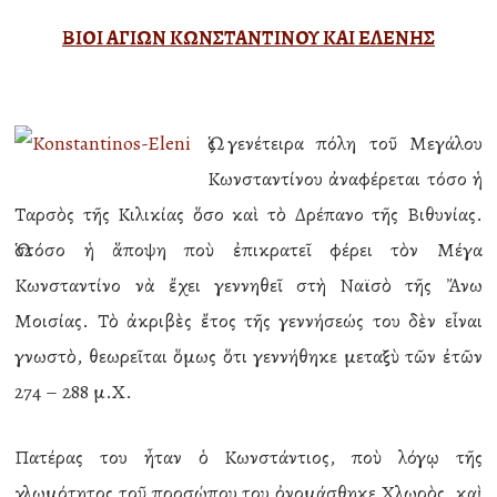
ΒΙΟΙ ΑΓΙΩΝ ΚΩΝΣΤΑΝΤΙΝΟΥ ΚΑΙ ΕΛΕΝΗΣ
Ὡς γενέτειρα πόλη τοῦ Μεγάλου
Κωνσταντίνου ἀναφέρεται τόσο ἡ
Ταρσὸς τῆς Κιλικίας ὅσο καὶ τὸ Δρέπανο τῆς Βιθυνίας.
Ὡστόσο ἡ ἅποψη ποὺ ἐπικρατεῖ φέρει τὸν Μέγα
Κωνσταντίνο νὰ ἔχει γεννηθεῖ στὴ Ναϊσὸ τῆς Ἄνω
Μοισίας. Τὸ ἀκριβὲς ἔτος τῆς γεννήσεώς του δὲν εἶναι
γνωστὸ, θεωρεῖται ὅμως ὅτι γεννήθηκε μεταξὺ τῶν ἐτῶν
274 – 288 μ.Χ.
Πατέρας του ἦταν ὁ Κωνστάντιος, ποὺ λόγῳ τῆς
χλωμότητος τοῦ προσώπου του ὀνομάσθηκε Χλωρὸς, καὶ