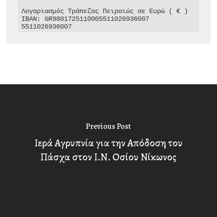
Λογαριασμός Τράπεζας Πειραιώς σε Ευρώ ( € )

IBAN: GR9801725110005511026936007

5511026936007
Previous Post
Ιερά Αγρυπνία για την Απόδοση του
Πάσχα στον Ι.Ν. Οσίου Νίκωνος