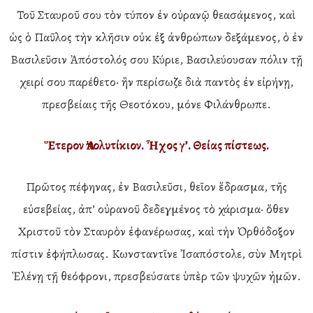
Τοῦ Σταυροῦ σου τὸν τύπον ἐν οὐρανῷ θεασάμενος, καὶ
ὡς ὁ Παῦλος τὴν κλῆσιν οὐκ ἐξ ἀνθρώπων δεξάμενος, ὁ ἐν
Βασιλεῦσιν Ἀπόστολός σου Κύριε, Βασιλεύουσαν πόλιν τῇ
χειρί σου παρέθετο· ἣν περίσωζε διὰ παντὸς ἐν εἰρήνῃ,
πρεσβείαις τῆς Θεοτόκου, μόνε Φιλάνθρωπε.
Ἕτερον Ἀπολυτίκιον. Ἦχος γ’. Θείας πίστεως.
Πρῶτος πέφηνας, ἐν Βασιλεῦσι, θεῖον ἕδρασμα, τῆς
εὐσεβείας, ἀπ’ οὐρανοῦ δεδεγμένος τὸ χάρισμα· ὅθεν
Χριστοῦ τὸν Σταυρὸν ἐφανέρωσας, καὶ τὴν Ὀρθόδοξον
πίστιν ἐφήπλωσας. Κωνσταντῖνε Ἰσαπόστολε, σὺν Μητρὶ
Ἑλένῃ τῇ θεόφρονι, πρεσβεύσατε ὑπὲρ τῶν ψυχῶν ἡμῶν.