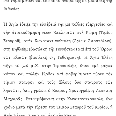
ἐπὶ νομισμάτων καὶ ἔδωσε τὸ ὄνομά της σὲ μία πόλη τῆς
Βιθυνίας.
Ἡ Ἁγία ἔδειξε τὴν εὐσέβειά της μὲ πολλὲς εὐεργεσίες καὶ
τὴν ἀνοικοδόμηση νέων Ἐκκλησιῶν στὴ Ρώμη (Τιμίου
Σταυροῦ), στὴν Κωνσταντινούπολη (Ἁγίων Ἀποστόλων),
στὴ Βηθλεὲμ (βασιλικὴ τῆς Γεννήσεως) καὶ ἐπὶ τοῦ Ὄρους
τῶν Ἐλαιῶν (βασιλικὴ τῆς Γεθσημανῆ). Ἡ Ἁγία Ἑλένη
πῆγε τὸ 326 μ.Χ. στὴν Ἱερουσαλὴμ, ὅπου «μὲ μέγαν
κόπον καὶ πολλὴν ἔξοδον καὶ φοβερίσματα ηὗρεν τὸν
τίμιον σταυρὸν καὶ τοὺς ἄλλους δύο σταυροὺς τῶν
ληστῶν», ὅπως γράφει ὁ Κύπριος Χρονογράφος Λεόντιος
Μαχαιρᾶς. Ἐπιστρέφοντας στὴν Κωνσταντινούπολη, ἕνα
χρόνο μετὰ τὴν εὕρεση τοῦ Τιμίου Σταυροῦ τοῦ Κυρίου, ἡ
Ἁγία Ἑλένη πέρασε καὶ ἀπὸ τὴν Κύπρο.