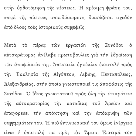
στὴν ὀρθοτόμηση τῆς πίστεως. Ἡ κρίσιμη φράση του,
«περὶ τῆς πίστεως σπουδάσωμεν», διασώζεται σχεδὸν
ἀπὸ ὅλους τοὺς ἱστορικοὺς συγγραφεῖς.
Μετὰ τὸ πέρας τῶν ἐργασιῶν τῆς Συνόδου ὁ
αὐτοκράτορας ἀνέλαβε πρωτοβουλίες γιὰ τὴν ἑδραίωση
τῶν ἀποφάσεών της. Ἀπέστειλε ἐγκύκλιο ἐπιστολὴ πρὸς
τὴν Ἐκκλησία τῆς Αἰγύπτου, Λιβύης, Πενταπόλεως,
Ἀλεξανδρείας, στὴν ὁποία γνωστοποιεῖ τὶς ἀποφάσεις τῆς
Συνόδου. Ὁ ἴδιος γνωστοποιεῖ πρὸς ὅλη τὴν ἐπικράτεια
τῆς αὐτοκρατορίας τὴν καταδίκη τοῦ Ἀρείου καὶ
ἀπαγορεύει τὴν ἀπόκτηση καὶ τὴν ἀπόκρυψη τῶν
συγγραμμάτων του. Ἡ πιὸ ἐντυπωσιακή του ὅμως ἐνέργεια
εἶναι ἡ ἐπιστολή του πρὸς τὸν Ἄρειο. Ἐπιτιμᾶ τὸν