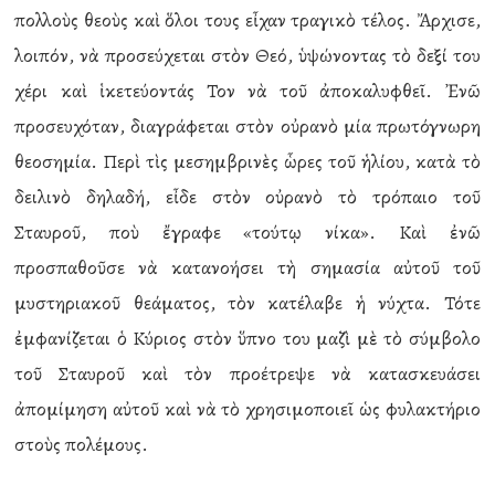
πολλοὺς θεοὺς καὶ ὅλοι τους εἶχαν τραγικὸ τέλος. Ἄρχισε,
λοιπόν, νὰ προσεύχεται στὸν Θεό, ὑψώνοντας τὸ δεξί του
χέρι καὶ ἱκετεύοντάς Τον νὰ τοῦ ἀποκαλυφθεῖ. Ἐνῶ
προσευχόταν, διαγράφεται στὸν οὐρανὸ μία πρωτόγνωρη
θεοσημία. Περὶ τὶς μεσημβρινὲς ὧρες τοῦ ἡλίου, κατὰ τὸ
δειλινὸ δηλαδή, εἶδε στὸν οὐρανὸ τὸ τρόπαιο τοῦ
Σταυροῦ, ποὺ ἔγραφε «τούτῳ νίκα». Καὶ ἐνῶ
προσπαθοῦσε νὰ κατανοήσει τὴ σημασία αὐτοῦ τοῦ
μυστηριακοῦ θεάματος, τὸν κατέλαβε ἡ νύχτα. Τότε
ἐμφανίζεται ὁ Κύριος στὸν ὕπνο του μαζὶ μὲ τὸ σύμβολο
τοῦ Σταυροῦ καὶ τὸν προέτρεψε νὰ κατασκευάσει
ἀπομίμηση αὐτοῦ καὶ νὰ τὸ χρησιμοποιεῖ ὡς φυλακτήριο
στοὺς πολέμους.