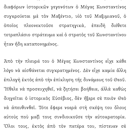
διαφόρων ἱστορικῶν γεγονότων ὁ Μέγας Κωνσταντίνος
συγκρούεται μὲ τὸν Μαξέντιο, υἱὸ τοῦ Μαξιμιανοῦ, ὁ
ὁποῖος πλεονεκτοῦσε στρατηγικὰ, ἐπειδὴ διέθετε
τετραπλάσιο στράτευμα καὶ ὁ στρατὸς τοῦ Κωνσταντίνου
ἦταν ἤδη καταπονημένος.
Ἀπὸ τὴν πλευρά του ὁ Μέγας Κωνσταντίνος εἶχε κάθε
λόγο νὰ αἰσθάνεται συγκρατημένος. Δὲν εἶχε καμία ἄλλη
ἐπιλογὴ ἐκτὸς ἀπὸ τὴν ἐπίκληση τῆς δυνάμεως τοῦ Θεοῦ.
Ἤθελε νὰ προσευχηθεῖ, νὰ ζητήσει βοήθεια, ἀλλὰ καθὼς
διηγεῖται ὁ ἱστορικὸς Εὐσέβιος, δὲν ἤξερε σὲ ποιὸν Θεὸ
νὰ ἀπευθυνθεῖ. Τότε ἔφερε νοερὰ στὴ σκέψη του ὅλους
αὐτοὺς ποὺ μαζὶ τους συνδιοικοῦσε τὴν αὐτοκρατορία.
Ὅλοι τους, ἐκτὸς ἀπὸ τὸν πατέρα του, πίστευαν σὲ