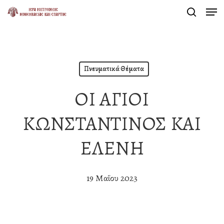
Men
Skip
search
to
Close
main
Menu
content
Πνευματικά Θέματα
ΟΙ ΑΓΙΟΙ
ΚΩΝΣΤΑΝΤΙΝΟΣ ΚΑΙ
ΕΛΕΝΗ
19 Μαΐου 2023