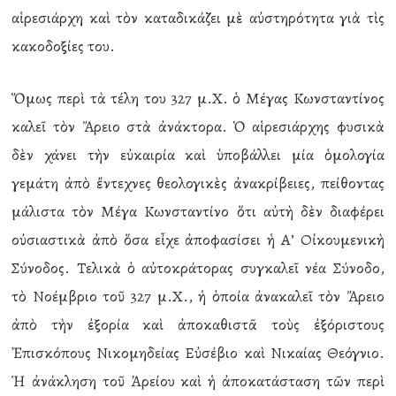
αἱρεσιάρχη καὶ τὸν καταδικάζει μὲ αὐστηρότητα γιὰ τὶς
κακοδοξίες του.
Ὅμως περὶ τὰ τέλη του 327 μ.Χ. ὁ Μέγας Κωνσταντίνος
καλεῖ τὸν Ἄρειο στὰ ἀνάκτορα. Ὁ αἱρεσιάρχης φυσικὰ
δὲν χάνει τὴν εὐκαιρία καὶ ὑποβάλλει μία ὁμολογία
γεμάτη ἀπὸ ἔντεχνες θεολογικὲς ἀνακρίβειες, πείθοντας
μάλιστα τὸν Μέγα Κωνσταντίνο ὅτι αὐτὴ δὲν διαφέρει
οὐσιαστικὰ ἀπὸ ὅσα εἶχε ἀποφασίσει ἡ Α’ Οἰκουμενικὴ
Σύνοδος. Τελικὰ ὁ αὐτοκράτορας συγκαλεῖ νέα Σύνοδο,
τὸ Νοέμβριο τοῦ 327 μ.Χ., ἡ ὁποία ἀνακαλεῖ τὸν Ἄρειο
ἀπὸ τὴν ἐξορία καὶ ἀποκαθιστᾶ τοὺς ἐξόριστους
Ἐπισκόπους Νικομηδείας Εὐσέβιο καὶ Νικαίας Θεόγνιο.
Ἡ ἀνάκληση τοῦ Ἀρείου καὶ ἡ ἀποκατάσταση τῶν περὶ