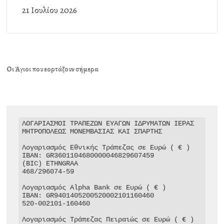
21 Ιουλίου 2026
Οι Άγιοι που εορτάζουν σήμερα
ΛΟΓΑΡΙΑΣΜΟΙ ΤΡΑΠΕΖΩΝ ΕΥΑΓΩΝ ΙΔΡΥΜΑΤΩΝ ΙΕΡΑΣ 
ΜΗΤΡΟΠΟΛΕΩΣ ΜΟΝΕΜΒΑΣΙΑΣ ΚΑΙ ΣΠΑΡΤΗΣ

Λογαριασμός Εθνικής Τράπεζας σε Ευρώ ( € )

IBAN: GR3601104680000046829607459

(BIC) ETHNGRAA

468/296074-59

Λογαριασμός Alpha Bank σε Ευρώ ( € )

IBAN: GR9401405200520002101160460

520-002101-160460

Λογαριασμός Τράπεζας Πειραιώς σε Ευρώ ( € )
