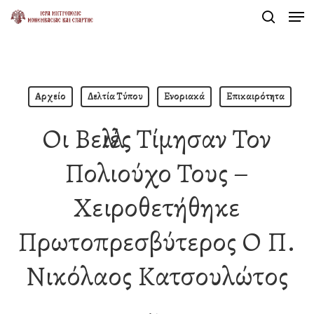
Men
Skip
search
to
Close
main
Menu
content
Αρχείο
Δελτία Τύπου
Ενοριακά
Επικαιρότητα
Οι Βελλιές Τίμησαν Τον
Πολιούχο Τους –
Χειροθετήθηκε
Πρωτοπρεσβύτερος Ο Π.
Νικόλαος Κατσουλώτος