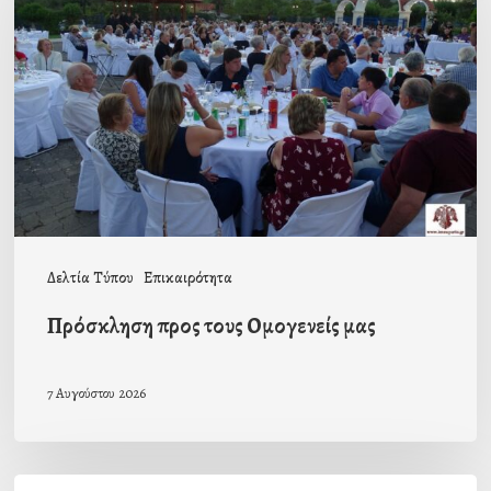
τους
Ομογενείς
μας
Δελτία Τύπου
Επικαιρότητα
Πρόσκληση προς τους Ομογενείς μας
7 Αυγούστου 2026
Η