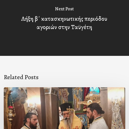
Next Post
Λήξη β΄ κατασκηνωτικής περιόδου
αγοριών στην Ταϋγέτη
Related Posts
Ιερά
Παράκληση
στον
Ι.Ν.
Κοιμήσεως