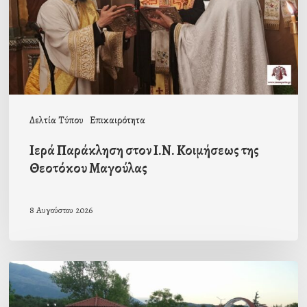
της
Θεοτόκου
Μαγούλας
Δελτία Τύπου
Επικαιρότητα
Ιερά Παράκληση στον Ι.Ν. Κοιμήσεως της
Θεοτόκου Μαγούλας
8 Αυγούστου 2026
Πρόσκληση
προς