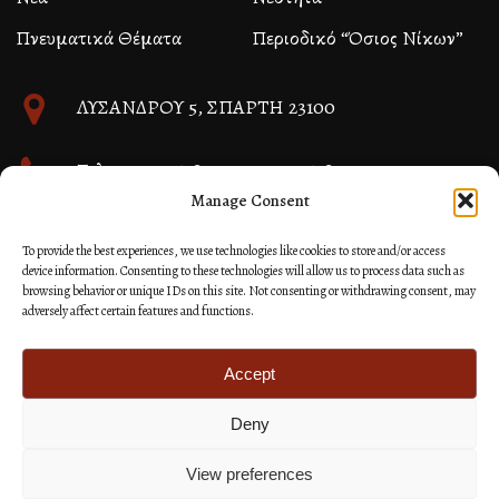
Πνευματικά Θέματα
Περιοδικό “Όσιος Νίκων”
ΛΥΣΑΝΔΡΟΥ 5, ΣΠΑΡΤΗ 23100
Τηλ. 27310 26580 και 27310 26581
Manage Consent
info@immspartis.gr
To provide the best experiences, we use technologies like cookies to store and/or access
device information. Consenting to these technologies will allow us to process data such as
browsing behavior or unique IDs on this site. Not consenting or withdrawing consent, may
adversely affect certain features and functions.
© 2024 ΙΕΡΑ ΜΗΤΡΟΠΟΛΙΣ ΜΟΝΕΜΒΑΣΙΑΣ ΚΑΙ
ΣΠΑΡΤΗΣ
Accept
Deny
Κατασκευή Ιστοσελίδων Site as you GO: Falcon από
Hellenic Technologies
View preferences