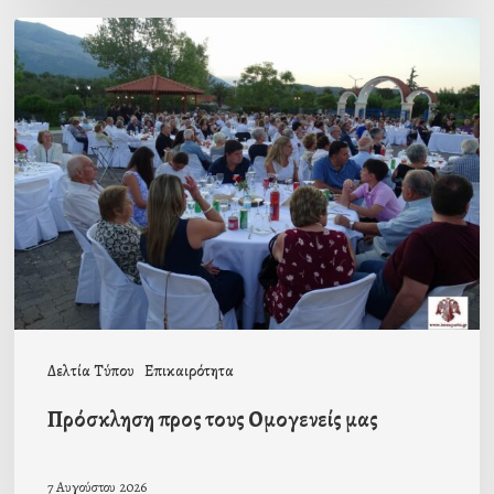
Πρόσκληση
προς
τους
Ομογενείς
μας
Δελτία Τύπου
Επικαιρότητα
Πρόσκληση προς τους Ομογενείς μας
7 Αυγούστου 2026