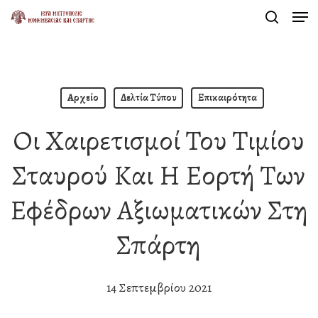
Men
Skip
search
to
Close
main
Menu
content
Αρχείο
Δελτία Τύπου
Επικαιρότητα
Οι Χαιρετισμοί Του Τιμίου
Σταυρού Και Η Εορτή Των
Εφέδρων Αξιωματικών Στη
Σπάρτη
14 Σεπτεμβρίου 2021