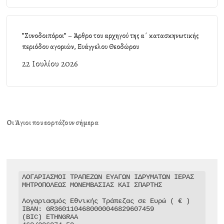
”Συνοδοιπόροι” – Άρθρο του αρχηγού της α΄ κατασκηνωτικής
περιόδου αγοριών, Ευάγγελου Θεοδώρου
22 Ιουλίου 2026
Οι Άγιοι που εορτάζουν σήμερα
ΛΟΓΑΡΙΑΣΜΟΙ ΤΡΑΠΕΖΩΝ ΕΥΑΓΩΝ ΙΔΡΥΜΑΤΩΝ ΙΕΡΑΣ 
ΜΗΤΡΟΠΟΛΕΩΣ ΜΟΝΕΜΒΑΣΙΑΣ ΚΑΙ ΣΠΑΡΤΗΣ

Λογαριασμός Εθνικής Τράπεζας σε Ευρώ ( € )

IBAN: GR3601104680000046829607459

(BIC) ETHNGRAA
