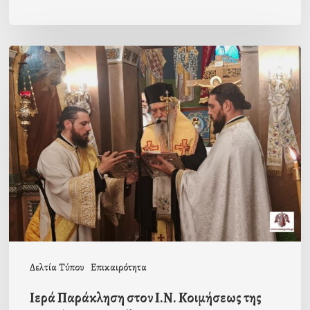
Ιερά
Παράκληση
στον
Ι.Ν.
Κοιμήσεως
της
Θεοτόκου
Μαγούλας
Δελτία Τύπου
Επικαιρότητα
Ιερά Παράκληση στον Ι.Ν. Κοιμήσεως της