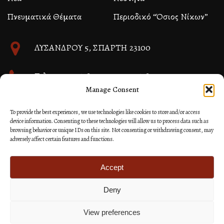
Πνευματικά Θέματα
Περιοδικό “Όσιος Νίκων”
ΛΥΣΑΝΔΡΟΥ 5, ΣΠΑΡΤΗ 23100
Τηλ. 27310 26580 και 27310 26581
Manage Consent
info@immspartis.gr
To provide the best experiences, we use technologies like cookies to store and/or access
device information. Consenting to these technologies will allow us to process data such as
browsing behavior or unique IDs on this site. Not consenting or withdrawing consent, may
adversely affect certain features and functions.
© 2024 ΙΕΡΑ ΜΗΤΡΟΠΟΛΙΣ ΜΟΝΕΜΒΑΣΙΑΣ ΚΑΙ
ΣΠΑΡΤΗΣ
Accept
Deny
Κατασκευή Ιστοσελίδων Site as you GO: Falcon από
Hellenic Technologies
View preferences