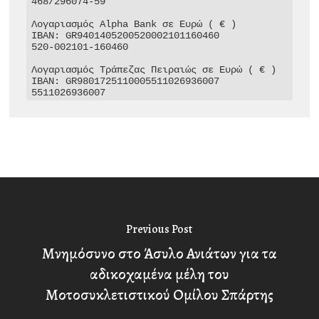
468/296074-59

Λογαριασμός Alpha Bank σε Ευρώ ( € )

IBAN: GR9401405200520002101160460

520-002101-160460

Λογαριασμός Τράπεζας Πειραιώς σε Ευρώ ( € )

IBAN: GR9801725110005511026936007

5511026936007
Previous Post
Μνημόσυνο στο Άσυλο Ανιάτων για τα
αδικοχαμένα μέλη του
Μοτοσυκλετιστικού Ομίλου Σπάρτης