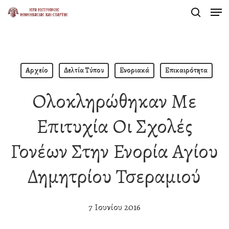
Men
Skip
search
to
Close
main
Menu
content
Αρχείο
Δελτία Τύπου
Ενοριακά
Επικαιρότητα
Ολοκληρώθηκαν Με
Επιτυχία Οι Σχολές
Γονέων Στην Ενορία Αγίου
Δημητρίου Τσεραμιού
7 Ιουνίου 2016