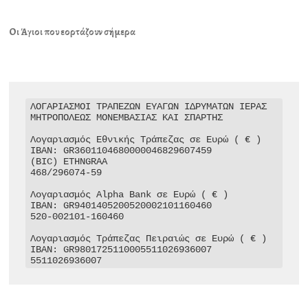
Οι Άγιοι που εορτάζουν σήμερα
ΛΟΓΑΡΙΑΣΜΟΙ ΤΡΑΠΕΖΩΝ ΕΥΑΓΩΝ ΙΔΡΥΜΑΤΩΝ ΙΕΡΑΣ 
ΜΗΤΡΟΠΟΛΕΩΣ ΜΟΝΕΜΒΑΣΙΑΣ ΚΑΙ ΣΠΑΡΤΗΣ

Λογαριασμός Εθνικής Τράπεζας σε Ευρώ ( € )

IBAN: GR3601104680000046829607459

(BIC) ETHNGRAA

468/296074-59

Λογαριασμός Alpha Bank σε Ευρώ ( € )

IBAN: GR9401405200520002101160460

520-002101-160460

Λογαριασμός Τράπεζας Πειραιώς σε Ευρώ ( € )

IBAN: GR9801725110005511026936007

5511026936007