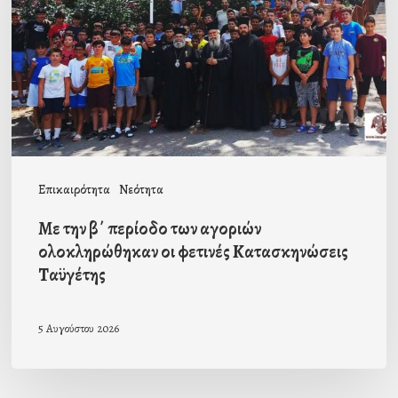
περίοδο
των
αγοριών
ολοκληρώθηκαν
οι
φετινές
Κατασκηνώσεις
Επικαιρότητα
Νεότητα
Ταϋγέτης
Με την β΄ περίοδο των αγοριών
ολοκληρώθηκαν οι φετινές Κατασκηνώσεις
Ταϋγέτης
5 Αυγούστου 2026