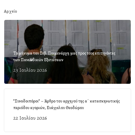
Αρχείο
Το μήνυμα του Σεβ. Ποιμενάρχη μας προς τους επιτυχόντες
των Πανελλαδικών Εξετάσεων
23 Ιουλίου 2026
”Συνοδοιπόροι” – Άρθρο του αρχηγού της α΄ κατασκηνωτικής
περιόδου αγοριών, Ευάγγελου Θεοδώρου
22 Ιουλίου 2026