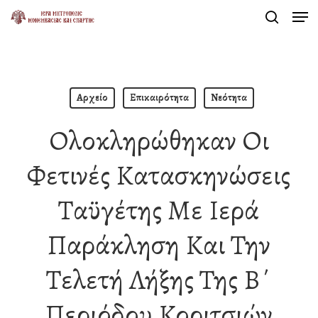
Men
Skip
search
to
Close
main
Menu
content
Αρχείο
Επικαιρότητα
Νεότητα
Ολοκληρώθηκαν Οι
Φετινές Κατασκηνώσεις
Ταϋγέτης Με Ιερά
Παράκληση Και Την
Τελετή Λήξης Της Β΄
Περιόδου Κοριτσιών