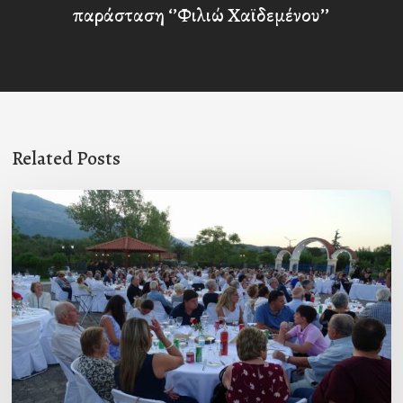
παράσταση ‘’Φιλιώ Χαϊδεμένου’’
Related Posts
Πρόσκληση
προς
τους
Ομογενείς
μας