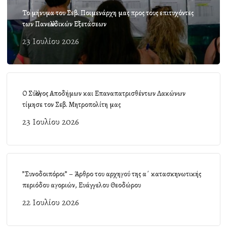
Το μήνυμα του Σεβ. Ποιμενάρχη μας προς τους επιτυχόντες
των Πανελλαδικών Εξετάσεων
23 Ιουλίου 2026
Ο Σύλλογος Αποδήμων και Επαναπατρισθέντων Λακώνων
τίμησε τον Σεβ. Μητροπολίτη μας
23 Ιουλίου 2026
”Συνοδοιπόροι” – Άρθρο του αρχηγού της α΄ κατασκηνωτικής
περιόδου αγοριών, Ευάγγελου Θεοδώρου
22 Ιουλίου 2026