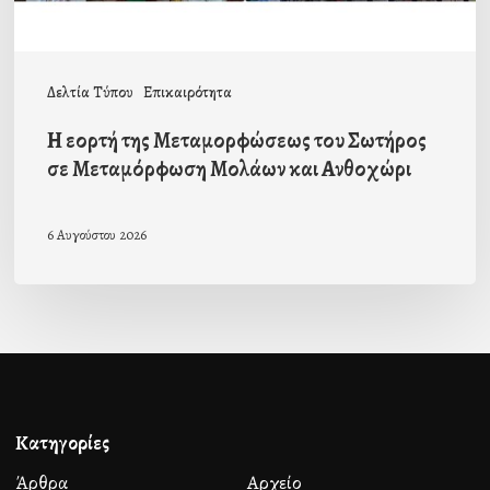
Μεταμόρφωση
Μολάων
και
Δελτία Τύπου
Επικαιρότητα
Ανθοχώρι
Η εορτή της Μεταμορφώσεως του Σωτήρος
σε Μεταμόρφωση Μολάων και Ανθοχώρι
6 Αυγούστου 2026
Κατηγορίες
Άρθρα
Αρχείο