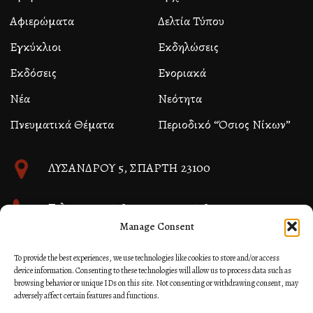
Αφιερώματα
Δελτία Τύπου
Εγκύκλιοι
Εκδηλώσεις
Εκδόσεις
Ενοριακά
Νέα
Νεότητα
Πνευματικά Θέματα
Περιοδικό “Όσιος Νίκων”
ΛΥΣΑΝΔΡΟΥ 5, ΣΠΑΡΤΗ 23100
Τηλ. 27310 26580 και 27310 26581
Manage Consent
info@immspartis.gr
To provide the best experiences, we use technologies like cookies to store and/or access
device information. Consenting to these technologies will allow us to process data such as
browsing behavior or unique IDs on this site. Not consenting or withdrawing consent, may
adversely affect certain features and functions.
© 2024 ΙΕΡΑ ΜΗΤΡΟΠΟΛΙΣ ΜΟΝΕΜΒΑΣΙΑΣ ΚΑΙ