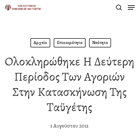
Men
Skip
search
to
Close
main
Menu
content
Αρχείο
Επικαιρότητα
Νεότητα
Ολοκληρώθηκε Η Δεύτερη
Περίοδος Των Αγοριών
Στην Κατασκήνωση Της
Ταϋγέτης
1 Αυγούστου 2011