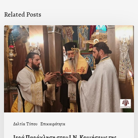
Related Posts
Ιερά
Παράκληση
στον
Ι.Ν.
Κοιμήσεως
της
Θεοτόκου
Μαγούλας
Δελτία Τύπου
Επικαιρότητα
Ιερά Παράκληση στον Ι.Ν. Κοιμήσεως της