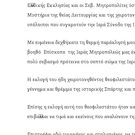
Ελλαδικής Εκκλησίας και οι Σεβ. Μητροπολίτες ύ
Μυστήρια της θείας Λειτουργίας και της χειροτο
υπόλοιποι που συγκροτούν την Ιερά Σύνοδο της Ιε
Με ευμένεια δεχθήκατε τη θερμή παράκλησή μου κ
βοηθό Επίσκοπο της Ιεράς Μητροπόλεώς μας έν
πολύ σεβασμό πρότεινα στο σεπτό σώμα της Ιερ
Η εκλογή του ήδη χειροτονηθέντος θεοφιλεστάτο
γέννημα και θρέμμα της ιστορικής Σπάρτης και π
Επίσης η εκλογή αυτή του θεοφιλεστάτου ήταν κα
επιβάλλεται να τιμά και εκείνους που αναλώνουν τ
Επιστρέφει εδώ τιμημένος και στολισμένος με το