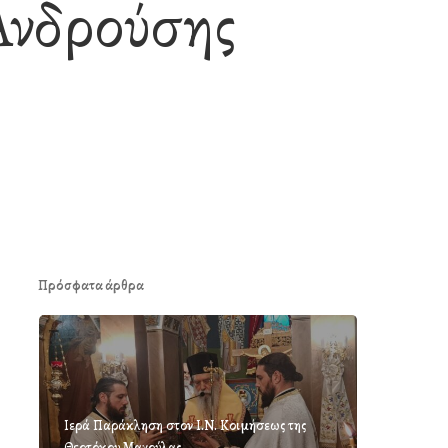
Ανδρούσης
Πρόσφατα άρθρα
Ιερά Παράκληση στον Ι.Ν. Κοιμήσεως της
Θεοτόκου Μαγούλας