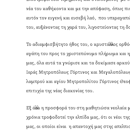
νέα του καθήκοντα και με την απόφαση, όπως πι
αυτόν τον ευγενή και ευσεβή λαό, που υπεραγαπ
του, αυξάνοντας τη χαρά του, λιγοστεύοντας τη δ
Το αδιαμφισβήτητο ήθος του, ο κρυστάλλινος ορθό
αγάπη του προς το χριστεπώνυμο πλήρωμα και η
μας, όλα αυτά τα γνώρισε και τα δοκίμασε αρκού
Ιεράς Μητροπόλεως Γόρτυνος και Μεγαλοπόλεως,
λαμπρού και αγίου Μητροπολίτου Γόρτυνος Θεοφί
επιτυχία της νέας διακονίας του.
Εξ άλλου η προσφορά του στη μαθητιώσα νεολαία 
χρόνια τροφοδοτεί την ελπίδα μας, ότι οι νέοι 
μας, οι οποίοι είναι η απαντοχή μας στης απελπι