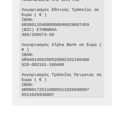
Λογαριασμός Εθνικής Τράπεζας σε 
Ευρώ ( € )

IBAN: 
GR3601104680000046829607459

(BIC) ETHNGRAA

468/296074-59

Λογαριασμός Alpha Bank σε Ευρώ ( 
€ )

IBAN: 
GR9401405200520002101160460

520-002101-160460

Λογαριασμός Τράπεζας Πειραιώς σε 
Ευρώ ( € )

IBAN: 
GR9801725110005511026936007

5511026936007