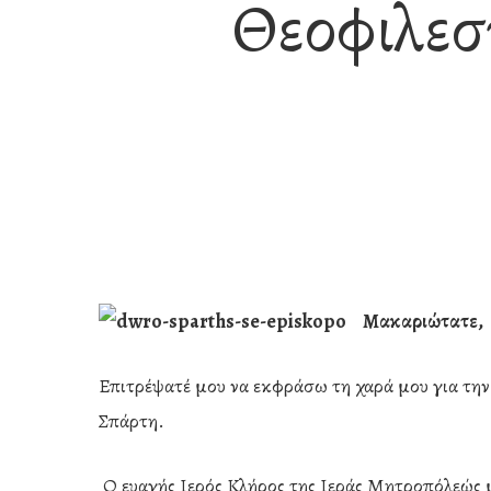
Θεοφιλεσ
Μακαριώτ
ατε,
Επιτρέψατέ μου να εκφράσω τη χαρά μου για την
Σπάρτη.
Hit enter to search or ESC to close
Ο ευαγής Ιερός Κλήρος της Ιεράς Μητροπόλεώς μα