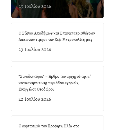
23 Ιουλίου 2026
Ο Σύλλογος Αποδήμων και Επαναπατρισθέντων
Λακώνων τίμησε τον Σεβ. Μητροπολίτη μας
23 Ιουλίου 2026
”Συνοδοιπόροι” – Άρθρο του αρχηγού της α΄
κατασκηνωτικής περιόδου αγοριών,
Ευάγγελου Θεοδώρου
22 Ιουλίου 2026
Ο εορτασμός του Προφήτη Ηλία στο