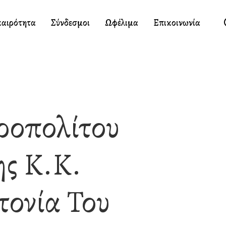
καιρότητα
Σύνδεσμοι
Ωφέλιμα
Επικοινωνία
ροπολίτου
ς Κ.κ.
τονία Του