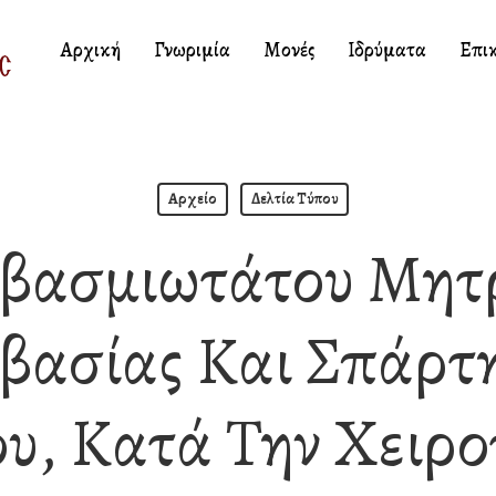
Αρχική
Γνωριμία
Μονές
Ιδρύματα
Επι
Αρχείο
Δελτία Τύπου
εβασμιωτάτου Μητ
βασίας Και Σπάρτη
υ, Κατά Την Χειρο