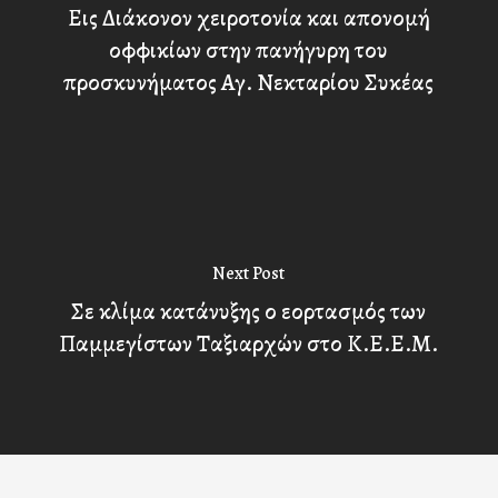
Εις Διάκονον χειροτονία και απονομή
οφφικίων στην πανήγυρη του
προσκυνήματος Αγ. Νεκταρίου Συκέας
Next Post
Σε κλίμα κατάνυξης ο εορτασμός των
Παμμεγίστων Ταξιαρχών στο Κ.Ε.Ε.Μ.