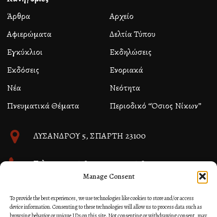
Άρθρα
Αρχείο
Αφιερώματα
Δελτία Τύπου
Εγκύκλιοι
Εκδηλώσεις
Εκδόσεις
Ενοριακά
Νέα
Νεότητα
Πνευματικά Θέματα
Περιοδικό “Όσιος Νίκων”
ΛΥΣΑΝΔΡΟΥ 5, ΣΠΑΡΤΗ 23100
Τηλ. 27310 26580 και 27310 26581
Manage Consent
info@immspartis.gr
To provide the best experiences, we use technologies like cookies to store and/or access
device information. Consenting to these technologies will allow us to process data such as
browsing behavior or unique IDs on this site. Not consenting or withdrawing consent, may