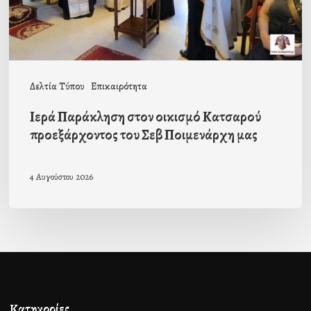
του
Σεβ
Ποιμενάρχη
μας
Δελτία Τύπου
Επικαιρότητα
Ιερά Παράκληση στον οικισμό Κατσαρού
προεξάρχοντος του Σεβ Ποιμενάρχη μας
4 Αυγούστου 2026
Κατηγορίες