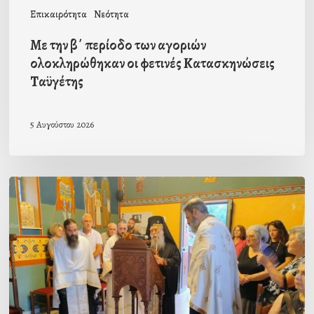
Κατασκηνώσεις
Επικαιρότητα
Νεότητα
Ταϋγέτης
Με την β΄ περίοδο των αγοριών
ολοκληρώθηκαν οι φετινές Κατασκηνώσεις
Ταϋγέτης
5 Αυγούστου 2026
Ιερά
Παράκληση
στον
οικισμό
Κατσαρού
προεξάρχοντος