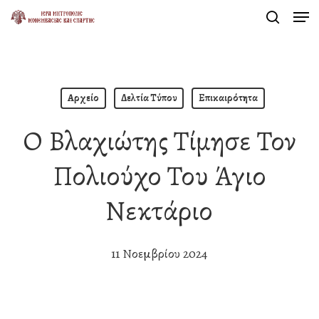
Men
Skip
search
to
Close
main
Menu
content
Αρχείο
Δελτία Τύπου
Επικαιρότητα
Ο Βλαχιώτης Τίμησε Τον
Πολιούχο Του Άγιο
Νεκτάριο
11 Νοεμβρίου 2024