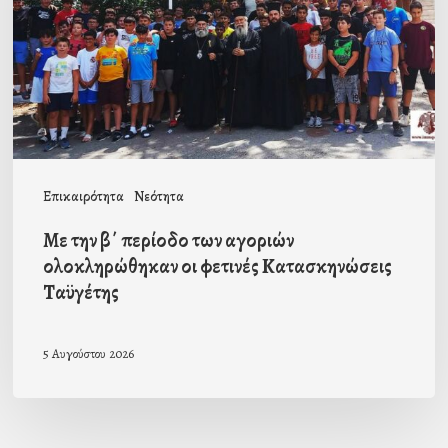
των
αγοριών
ολοκληρώθηκαν
οι
φετινές
Κατασκηνώσεις
Επικαιρότητα
Νεότητα
Ταϋγέτης
Με την β΄ περίοδο των αγοριών
ολοκληρώθηκαν οι φετινές Κατασκηνώσεις
Ταϋγέτης
5 Αυγούστου 2026