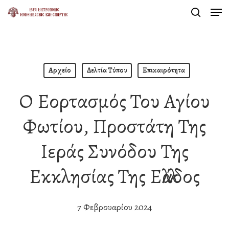
Men
Skip
search
to
Close
main
Menu
content
Αρχείο
Δελτία Τύπου
Επικαιρότητα
Ο Εορτασμός Του Αγίου
Φωτίου, Προστάτη Της
Ιεράς Συνόδου Της
Εκκλησίας Της Ελλάδος
7 Φεβρουαρίου 2024