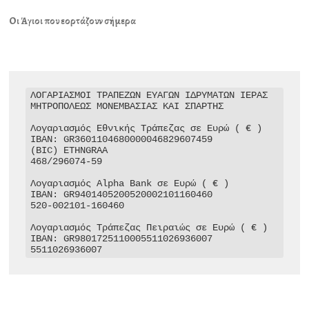
Οι Άγιοι που εορτάζουν σήμερα
ΛΟΓΑΡΙΑΣΜΟΙ ΤΡΑΠΕΖΩΝ ΕΥΑΓΩΝ ΙΔΡΥΜΑΤΩΝ ΙΕΡΑΣ 
ΜΗΤΡΟΠΟΛΕΩΣ ΜΟΝΕΜΒΑΣΙΑΣ ΚΑΙ ΣΠΑΡΤΗΣ

Λογαριασμός Εθνικής Τράπεζας σε Ευρώ ( € )

IBAN: GR3601104680000046829607459

(BIC) ETHNGRAA

468/296074-59

Λογαριασμός Alpha Bank σε Ευρώ ( € )

IBAN: GR9401405200520002101160460

520-002101-160460

Λογαριασμός Τράπεζας Πειραιώς σε Ευρώ ( € )

IBAN: GR9801725110005511026936007

5511026936007