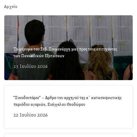
Αρχείο
Το μήνυμα του Σεβ. Ποιμενάρχη μας προς τους επιτυχόντες
των Πανελλαδικών Εξετάσεων
23 Ιουλίου 2026
”Συνοδοιπόροι” – Άρθρο του αρχηγού της α΄ κατασκηνωτικής
περιόδου αγοριών, Ευάγγελου Θεοδώρου
22 Ιουλίου 2026