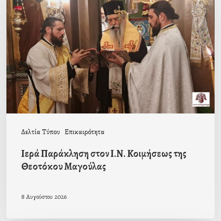
στον
Ι.Ν.
Κοιμήσεως
της
Θεοτόκου
Μαγούλας
Δελτία Τύπου
Επικαιρότητα
Ιερά Παράκληση στον Ι.Ν. Κοιμήσεως της
Θεοτόκου Μαγούλας
8 Αυγούστου 2026