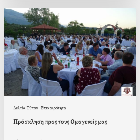
Πρόσκληση
προς
τους
Ομογενείς
μας
Δελτία Τύπου
Επικαιρότητα
Πρόσκληση προς τους Ομογενείς μας