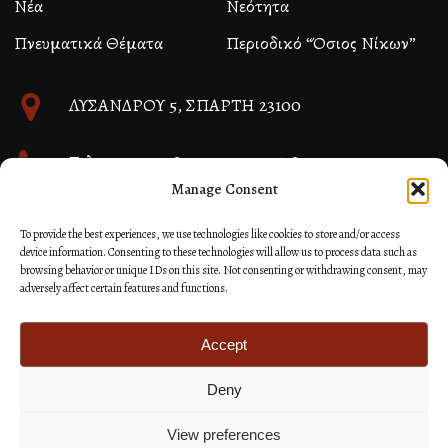
Νέα
Νεότητα
Πνευματικά Θέματα
Περιοδικό “Όσιος Νίκων”
ΛΥΣΑΝΔΡΟΥ 5, ΣΠΑΡΤΗ 23100
Τηλ. 27310 26580 και 27310 26581
Manage Consent
info@immspartis.gr
To provide the best experiences, we use technologies like cookies to store and/or access
device information. Consenting to these technologies will allow us to process data such as
browsing behavior or unique IDs on this site. Not consenting or withdrawing consent, may
adversely affect certain features and functions.
© 2024 ΙΕΡΑ ΜΗΤΡΟΠΟΛΙΣ ΜΟΝΕΜΒΑΣΙΑΣ ΚΑΙ
ΣΠΑΡΤΗΣ
Accept
Deny
Κατασκευή Ιστοσελίδων Site as you GO: Falcon από
Hellenic Technologies
View preferences