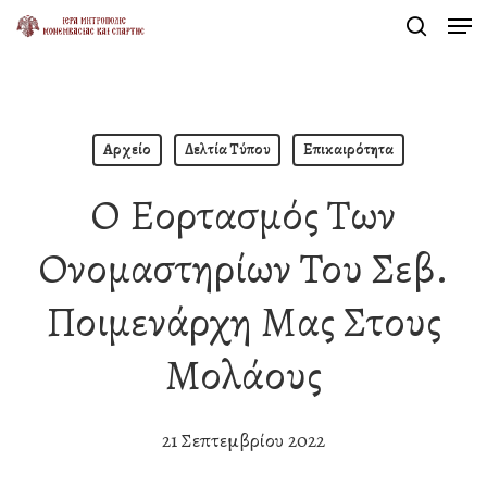
Men
Skip
search
to
Close
main
Menu
content
Αρχείο
Δελτία Τύπου
Επικαιρότητα
Ο Εορτασμός Των
Ονομαστηρίων Του Σεβ.
Ποιμενάρχη Μας Στους
Μολάους
21 Σεπτεμβρίου 2022