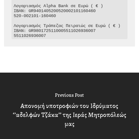
Λογαριασμός Alpha Bank σε Ευρώ ( € )

IBAN: GR9401405200520002101160460

520-002101-160460

Λογαριασμός Τράπεζας Πειραιώς σε Ευρώ ( € )

IBAN: GR9801725110005511026936007

5511026936007
Previous Post
Απονομή υποτροφιών του Ιδρύματος
‘’αδελφών Τζάκα’’ της Ιεράς Μητροπόλεώς
μας