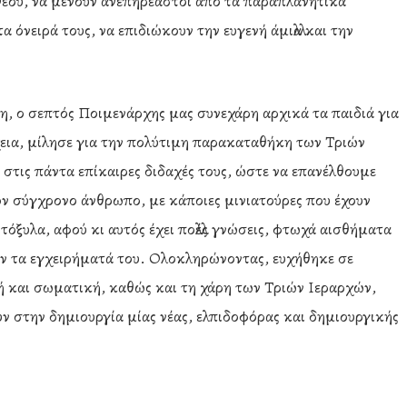
Θεού, να μένουν ανεπηρέαστοι από τα παραπλανητικά
 όνειρά τους, να επιδιώκουν την ευγενή άμιλλα και την
η, ο σεπτός Ποιμενάρχης μας συνεχάρη αρχικά τα παιδιά για
χεια, μίλησε για την πολύτιμη παρακαταθήκη των Τριών
στις πάντα επίκαιρες διδαχές τους, ώστε να επανέλθουμε
ν σύγχρονο άνθρωπο, με κάποιες μινιατούρες που έχουν
όξυλα, αφού κι αυτός έχει πολλές γνώσεις, φτωχά αισθήματα
υν τα εγχειρήματά του. Ολοκληρώνοντας, ευχήθηκε σε
κή και σωματική, καθώς και τη χάρη των Τριών Ιεραρχών,
υν στην δημιουργία μίας νέας, ελπιδοφόρας και δημιουργικής