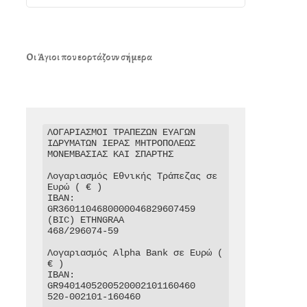
Οι Άγιοι που εορτάζουν σήμερα
ΛΟΓΑΡΙΑΣΜΟΙ ΤΡΑΠΕΖΩΝ ΕΥΑΓΩΝ 
ΙΔΡΥΜΑΤΩΝ ΙΕΡΑΣ ΜΗΤΡΟΠΟΛΕΩΣ 
ΜΟΝΕΜΒΑΣΙΑΣ ΚΑΙ ΣΠΑΡΤΗΣ

Λογαριασμός Εθνικής Τράπεζας σε 
Ευρώ ( € )

IBAN: 
GR3601104680000046829607459

(BIC) ETHNGRAA

468/296074-59

Λογαριασμός Alpha Bank σε Ευρώ ( 
€ )

IBAN: 
GR9401405200520002101160460

520-002101-160460
