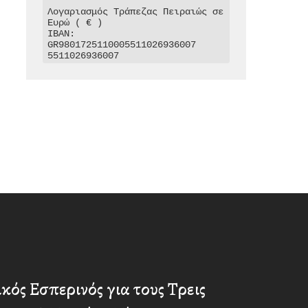
Λογαριασμός Τράπεζας Πειραιώς σε 
Ευρώ ( € )

IBAN: 
GR9801725110005511026936007

5511026936007
κός Εσπερινός για τους Τρεις