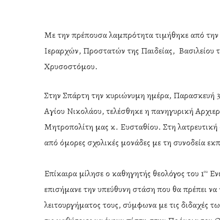
Με την πρέπουσα λαμπρότητα τιμήθηκε από την 
Ιεραρχών, Προστατών της Παιδείας, Βασιλείου τ
Χρυσοστόμου.
Στην Σπάρτη την κυριώνυμη ημέρα, Παρασκευή 3
Αγίου Νικολάου, τελέσθηκε η πανηγυρική Αρχιε
Μητροπολίτη μας κ. Ευσταθίου. Στη λατρευτική 
από όμορες σχολικές μονάδες με τη συνοδεία εκ
Επίκαιρα μίλησε ο καθηγητής θεολόγος του 1
Ενι
ου
επισήμανε την υπεύθυνη στάση που θα πρέπει να 
Hit enter to search or ESC to close
λειτουργήματος τους, σύμφωνα με τις διδαχές τω