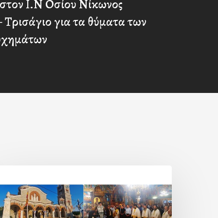
 στον Ι.Ν Οσίου Νίκωνος
 Τρισάγιο για τα θύματα των
υχημάτων
Η
ορτή
ης