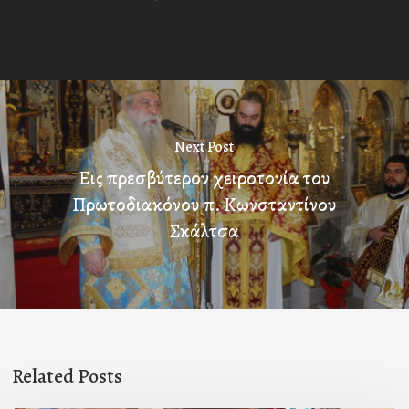
Next Post
Εις πρεσβύτερον χειροτονία του
Πρωτοδιακόνου π. Κωνσταντίνου
Σκάλτσα
Related Posts