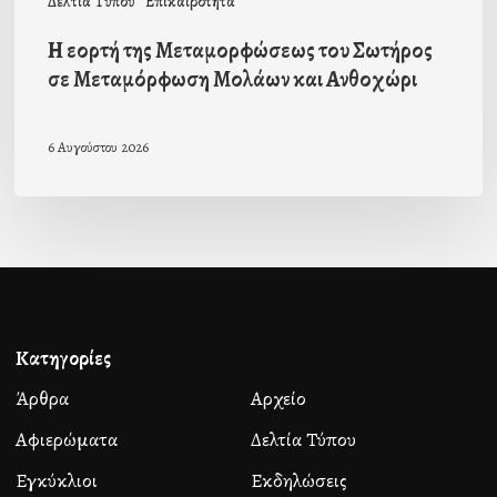
Δελτία Τύπου
Επικαιρότητα
Ανθοχώρι
Η εορτή της Μεταμορφώσεως του Σωτήρος
σε Μεταμόρφωση Μολάων και Ανθοχώρι
6 Αυγούστου 2026
Κατηγορίες
Άρθρα
Αρχείο
Αφιερώματα
Δελτία Τύπου
Εγκύκλιοι
Εκδηλώσεις