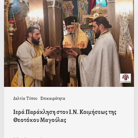
Ιερά
Παράκληση
στον
Ι.Ν.
Κοιμήσεως
της
Θεοτόκου
Μαγούλας
Δελτία Τύπου
Επικαιρότητα
Ιερά Παράκληση στον Ι.Ν. Κοιμήσεως της
Θεοτόκου Μαγούλας