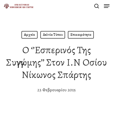
Men
Skip
search
to
Close
main
Menu
content
Αρχείο
Δελτία Τύπου
Επικαιρότητα
Ο ‘’Εσπερινός Της
Συγγνώμης’’ Στον Ι.Ν Οσίου
Νίκωνος Σπάρτης
23 Φεβρουαρίου 2015