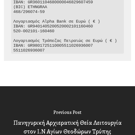
IBAN: GR3601104680000046829607459

(BIC) ETHNGRAA

468/296074-59

Λογαριασμός Alpha Bank σε Ευρώ ( € )

IBAN: GR9401405200520002101160460

520-002101-160460

Λογαριασμός Τράπεζας Πειραιώς σε Ευρώ ( € )

IBAN: GR9801725110005511026936007

5511026936007
Previous Post
Πανηγυρική Αρχιερατική Θεία Λειτουργία
στον Ι.Ν Αγίων Θεοδώρων Τρύπης