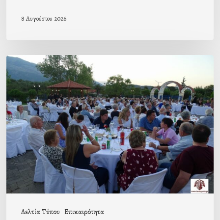
8 Αυγούστου 2026
Πρόσκληση
προς
τους
Ομογενείς
μας
Δελτία Τύπου
Επικαιρότητα