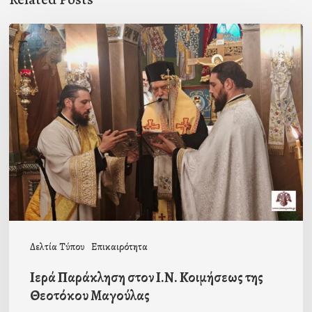
Ιερά
Παράκληση
στον
Ι.Ν.
Κοιμήσεως
της
Θεοτόκου
Μαγούλας
Δελτία Τύπου
Επικαιρότητα
Ιερά Παράκληση στον Ι.Ν. Κοιμήσεως της
Θεοτόκου Μαγούλας