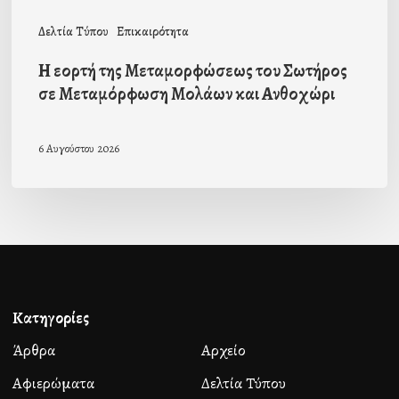
και
Δελτία Τύπου
Επικαιρότητα
Ανθοχώρι
Η εορτή της Μεταμορφώσεως του Σωτήρος
σε Μεταμόρφωση Μολάων και Ανθοχώρι
6 Αυγούστου 2026
Κατηγορίες
Άρθρα
Αρχείο
Αφιερώματα
Δελτία Τύπου