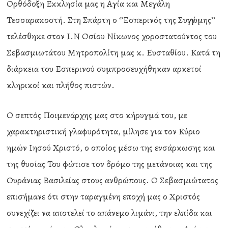
Ορθόδοξη Εκκλησία μας η Αγία και Μεγάλη
Τεσσαρακοστή. Στη Σπάρτη ο ‘’Εσπερινός της Συγγνώμης’’
τελέσθηκε στον Ι.Ν Οσίου Νίκωνος χοροστατούντος του
Σεβασμιωτάτου Μητροπολίτη μας κ. Ευσταθίου. Κατά τη
διάρκεια του Εσπερινού συμπροσευχήθηκαν αρκετοί
κληρικοί και πλήθος πιστών.
Ο σεπτός Ποιμενάρχης μας στο κήρυγμά του, με
χαρακτηριστική γλαφυρότητα, μίλησε για τον Κύριο
ημών Ιησού Χριστό, ο οποίος μέσω της ενσάρκωσης και
της θυσίας Του φώτισε τον δρόμο της μετάνοιας και της
Ουράνιας Βασιλείας στους ανθρώπους. Ο Σεβασμιώτατος
επισήμανε ότι στην ταραγμένη εποχή μας ο Χριστός
συνεχίζει να αποτελεί το απάνεμο λιμάνι, την ελπίδα και