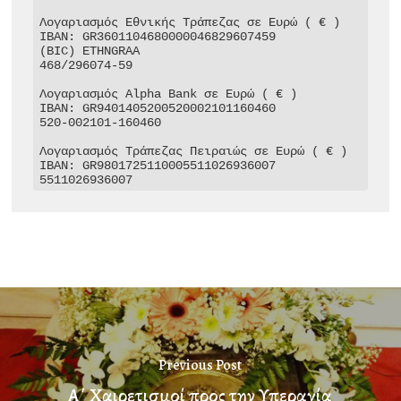
Λογαριασμός Εθνικής Τράπεζας σε Ευρώ ( € )

IBAN: GR3601104680000046829607459

(BIC) ETHNGRAA

468/296074-59

Λογαριασμός Alpha Bank σε Ευρώ ( € )

IBAN: GR9401405200520002101160460

520-002101-160460

Λογαριασμός Τράπεζας Πειραιώς σε Ευρώ ( € )

IBAN: GR9801725110005511026936007

5511026936007
Previous Post
Α΄ Χαιρετισμοί προς την Υπεραγία