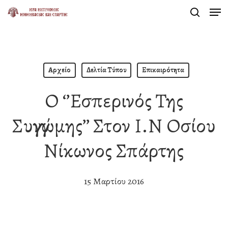
Men
Skip
search
to
Close
main
Menu
content
Αρχείο
Δελτία Τύπου
Επικαιρότητα
Ο ‘’Εσπερινός Της
Συγγνώμης’’ Στον Ι.Ν Οσίου
Νίκωνος Σπάρτης
15 Μαρτίου 2016