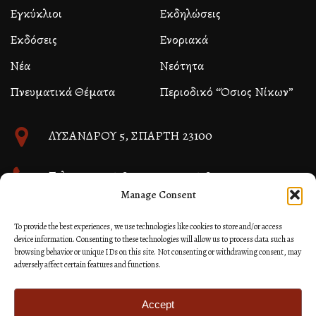
Εγκύκλιοι
Εκδηλώσεις
Εκδόσεις
Ενοριακά
Νέα
Νεότητα
Πνευματικά Θέματα
Περιοδικό “Όσιος Νίκων”
ΛΥΣΑΝΔΡΟΥ 5, ΣΠΑΡΤΗ 23100
Τηλ. 27310 26580 και 27310 26581
Manage Consent
info@immspartis.gr
To provide the best experiences, we use technologies like cookies to store and/or access
device information. Consenting to these technologies will allow us to process data such as
browsing behavior or unique IDs on this site. Not consenting or withdrawing consent, may
adversely affect certain features and functions.
© 2024 ΙΕΡΑ ΜΗΤΡΟΠΟΛΙΣ ΜΟΝΕΜΒΑΣΙΑΣ ΚΑΙ
ΣΠΑΡΤΗΣ
Accept