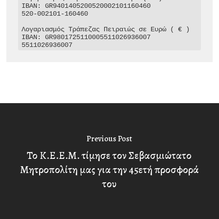
IBAN: GR9401405200520002101160460

520-002101-160460

Λογαριασμός Τράπεζας Πειραιώς σε Ευρώ ( € )

IBAN: GR9801725110005511026936007

5511026936007
Previous Post
Το Κ.Ε.Ε.Μ. τίμησε τον Σεβασμιώτατο
Μητροπολίτη μας για την 45ετή προσφορά
του