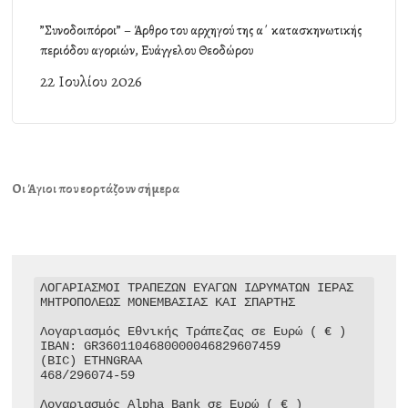
”Συνοδοιπόροι” – Άρθρο του αρχηγού της α΄ κατασκηνωτικής
περιόδου αγοριών, Ευάγγελου Θεοδώρου
22 Ιουλίου 2026
Οι Άγιοι που εορτάζουν σήμερα
ΛΟΓΑΡΙΑΣΜΟΙ ΤΡΑΠΕΖΩΝ ΕΥΑΓΩΝ ΙΔΡΥΜΑΤΩΝ ΙΕΡΑΣ 
ΜΗΤΡΟΠΟΛΕΩΣ ΜΟΝΕΜΒΑΣΙΑΣ ΚΑΙ ΣΠΑΡΤΗΣ

Λογαριασμός Εθνικής Τράπεζας σε Ευρώ ( € )

IBAN: GR3601104680000046829607459

(BIC) ETHNGRAA

468/296074-59

Λογαριασμός Alpha Bank σε Ευρώ ( € )
