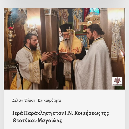
Ιερά
Παράκληση
στον
Ι.Ν.
Κοιμήσεως
της
Θεοτόκου
Μαγούλας
Δελτία Τύπου
Επικαιρότητα
Ιερά Παράκληση στον Ι.Ν. Κοιμήσεως της
Θεοτόκου Μαγούλας