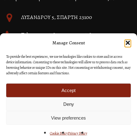
ΛΥΣΑΝΔΡΟΥ 5, ΣΠΑΡΤΗ 23100
Τηλ. 27310 26580 και 27310 26581
Manage Consent
info@immspartis.gr
To provide the best experiences, we use technologies like cookies to store and/or access
device information. Consenting to these technologies will allow us to process data such as
browsing behavior or unique IDs on this site. Not consenting or withdrawing consent, may
adversely affect certain features and functions.
© 2024 ΙΕΡΑ ΜΗΤΡΟΠΟΛΙΣ ΜΟΝΕΜΒΑΣΙΑΣ ΚΑΙ
ΣΠΑΡΤΗΣ
Accept
Deny
Κατασκευή Ιστοσελίδων Site as you GO: Falcon από
Hellenic Technologies
View preferences
Cookie Policy
Privacy Policy