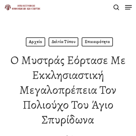
Men
Skip
search
to
Close
main
Menu
content
Αρχείο
Δελτία Τύπου
Επικαιρότητα
Ο Μυστράς Εόρτασε Με
Εκκλησιαστική
Μεγαλοπρέπεια Τον
Πολιούχο Του Άγιο
Σπυρίδωνα