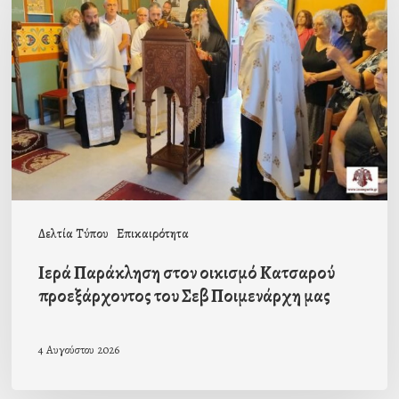
στον
οικισμό
Κατσαρού
προεξάρχοντος
του
Σεβ
Ποιμενάρχη
μας
Δελτία Τύπου
Επικαιρότητα
Ιερά Παράκληση στον οικισμό Κατσαρού
προεξάρχοντος του Σεβ Ποιμενάρχη μας
4 Αυγούστου 2026