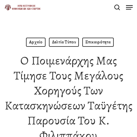
Men
Skip
search
to
Close
main
Menu
content
Αρχείο
Δελτία Τύπου
Επικαιρότητα
Ο Ποιμενάρχης Μας
Τίμησε Τους Μεγάλους
Χορηγούς Των
Κατασκηνώσεων Ταϋγέτης
Παρουσία Του Κ.
Φιλιππάκου