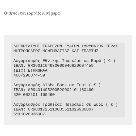
Οι Άγιοι που εορτάζουν σήμερα
ΛΟΓΑΡΙΑΣΜΟΙ ΤΡΑΠΕΖΩΝ ΕΥΑΓΩΝ ΙΔΡΥΜΑΤΩΝ ΙΕΡΑΣ 
ΜΗΤΡΟΠΟΛΕΩΣ ΜΟΝΕΜΒΑΣΙΑΣ ΚΑΙ ΣΠΑΡΤΗΣ

Λογαριασμός Εθνικής Τράπεζας σε Ευρώ ( € )

IBAN: GR3601104680000046829607459

(BIC) ETHNGRAA

468/296074-59

Λογαριασμός Alpha Bank σε Ευρώ ( € )

IBAN: GR9401405200520002101160460

520-002101-160460

Λογαριασμός Τράπεζας Πειραιώς σε Ευρώ ( € )

IBAN: GR9801725110005511026936007

5511026936007