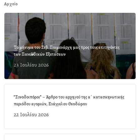
Αρχείο
Το μήνυμα του Σεβ. Ποιμενάρχη μας προς τους επιτυχόντες
των Πανελλαδικών Εξετάσεων
23 Ιουλίου 2026
”Συνοδοιπόροι” – Άρθρο του αρχηγού της α΄ κατασκηνωτικής
περιόδου αγοριών, Ευάγγελου Θεοδώρου
22 Ιουλίου 2026