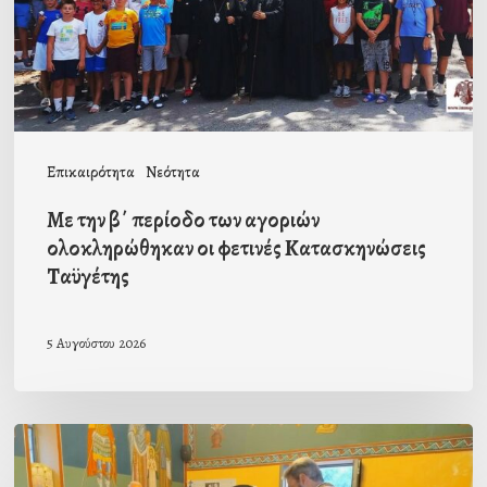
αγοριών
ολοκληρώθηκαν
οι
φετινές
Κατασκηνώσεις
Επικαιρότητα
Νεότητα
Ταϋγέτης
Με την β΄ περίοδο των αγοριών
ολοκληρώθηκαν οι φετινές Κατασκηνώσεις
Ταϋγέτης
5 Αυγούστου 2026
Ιερά
Παράκληση