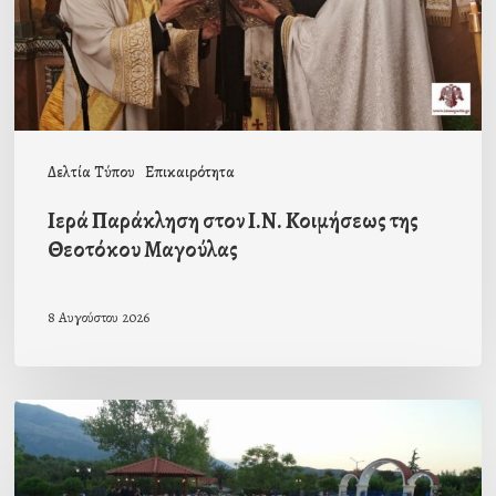
της
Θεοτόκου
Μαγούλας
Δελτία Τύπου
Επικαιρότητα
Ιερά Παράκληση στον Ι.Ν. Κοιμήσεως της
Θεοτόκου Μαγούλας
8 Αυγούστου 2026
Πρόσκληση
προς
τους