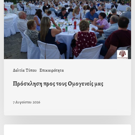
Ομογενείς
μας
Δελτία Τύπου
Επικαιρότητα
Πρόσκληση προς τους Ομογενείς μας
7 Αυγούστου 2026
Η