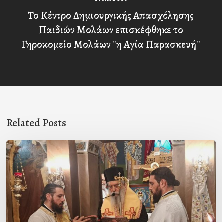
Το Κέντρο Δημιουργικής Απασχόλησης
Παιδιών Μολάων επισκέφθηκε το
Γηροκομείο Μολάων ''η Αγία Παρασκευή''
Related Posts
Ιερά
Παράκληση
στον
Ι.Ν.
Κοιμήσεως