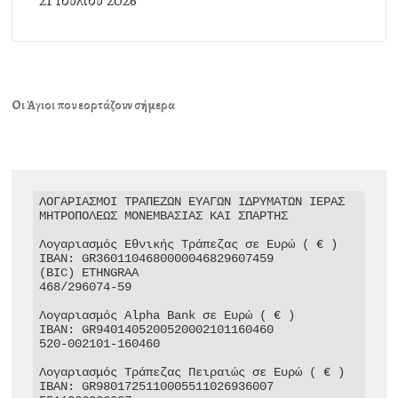
21 Ιουλίου 2026
Οι Άγιοι που εορτάζουν σήμερα
ΛΟΓΑΡΙΑΣΜΟΙ ΤΡΑΠΕΖΩΝ ΕΥΑΓΩΝ ΙΔΡΥΜΑΤΩΝ ΙΕΡΑΣ 
ΜΗΤΡΟΠΟΛΕΩΣ ΜΟΝΕΜΒΑΣΙΑΣ ΚΑΙ ΣΠΑΡΤΗΣ

Λογαριασμός Εθνικής Τράπεζας σε Ευρώ ( € )

IBAN: GR3601104680000046829607459

(BIC) ETHNGRAA

468/296074-59

Λογαριασμός Alpha Bank σε Ευρώ ( € )

IBAN: GR9401405200520002101160460

520-002101-160460

Λογαριασμός Τράπεζας Πειραιώς σε Ευρώ ( € )

IBAN: GR9801725110005511026936007
