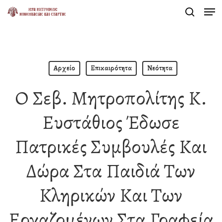
Men
Skip
search
to
Close
main
Menu
content
Αρχείο
Επικαιρότητα
Νεότητα
Ο Σεβ. Μητροπολίτης Κ.
Ευστάθιος Έδωσε
Πατρικές Συμβουλές Και
Δώρα Στα Παιδιά Των
Κληρικών Και Των
Εργαζομένων Στα Γραφεία