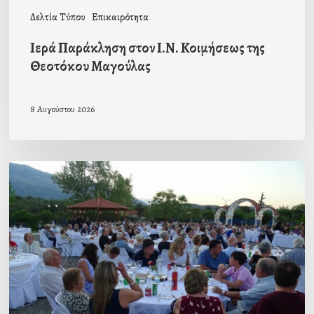
Δελτία Τύπου
Επικαιρότητα
Ιερά Παράκληση στον Ι.Ν. Κοιμήσεως της
Θεοτόκου Μαγούλας
8 Αυγούστου 2026
Πρόσκληση
προς
τους
Ομογενείς
μας