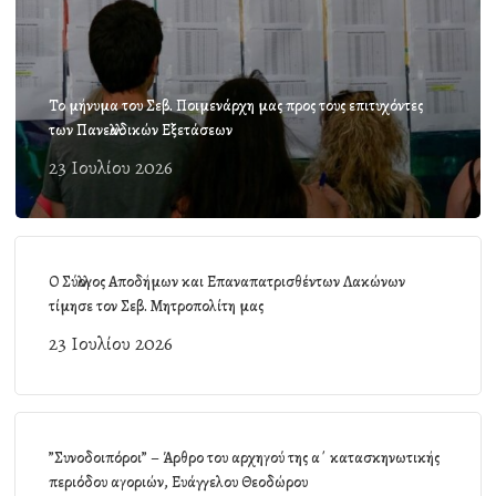
Το μήνυμα του Σεβ. Ποιμενάρχη μας προς τους επιτυχόντες
των Πανελλαδικών Εξετάσεων
23 Ιουλίου 2026
Ο Σύλλογος Αποδήμων και Επαναπατρισθέντων Λακώνων
τίμησε τον Σεβ. Μητροπολίτη μας
23 Ιουλίου 2026
”Συνοδοιπόροι” – Άρθρο του αρχηγού της α΄ κατασκηνωτικής
περιόδου αγοριών, Ευάγγελου Θεοδώρου