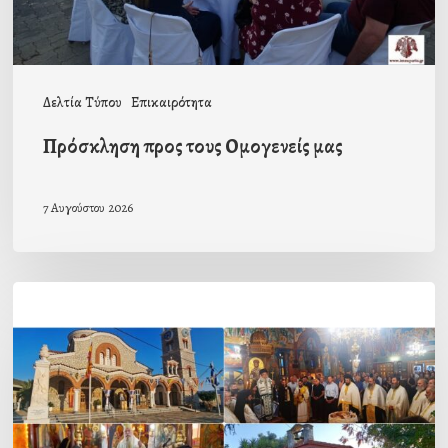
Δελτία Τύπου
Επικαιρότητα
Πρόσκληση προς τους Ομογενείς μας
7 Αυγούστου 2026
Η
εορτή
της
Μεταμορφώσεως
του