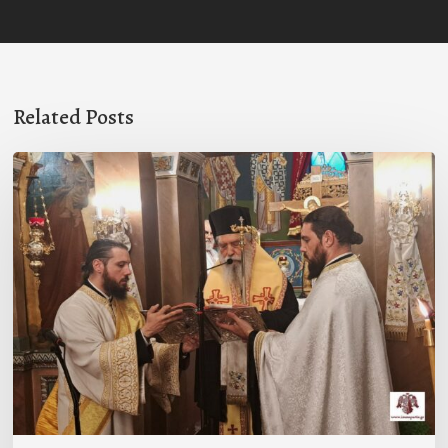
Related Posts
Ιερά
Παράκληση
στον
Ι.Ν.
Κοιμήσεως
της
Θεοτόκου
Μαγούλας