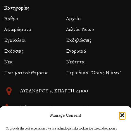
Κατηγορίες
Άρθρα
Αρχείο
Αφιερώματα
Δελτία Τύπου
Εγκύκλιοι
Εκδηλώσεις
Εκδόσεις
Ενοριακά
Νέα
Νεότητα
Πνευματικά Θέματα
Περιοδικό “Όσιος Νίκων”
ΛΥΣΑΝΔΡΟΥ 5, ΣΠΑΡΤΗ 23100
Τηλ. 27310 26580 και 27310 26581
Manage Consent
info@immspartis.gr
To provide the best experiences, we use technologies like cookies to store and/or access