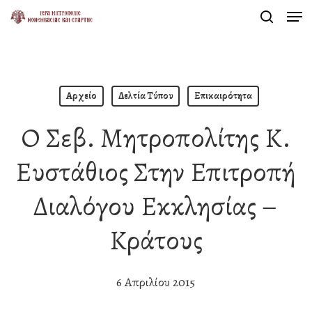
Men
Skip
search
to
Close
main
Menu
content
Αρχείο
Δελτία Τύπου
Επικαιρότητα
Ο Σεβ. Μητροπολίτης Κ.
Ευστάθιος Στην Επιτροπή
Διαλόγου Εκκλησίας –
Κράτους
6 Απριλίου 2015