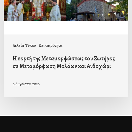
Σωτήρος
σε
Μεταμόρφωση
Μολάων
και
Δελτία Τύπου
Επικαιρότητα
Ανθοχώρι
Η εορτή της Μεταμορφώσεως του Σωτήρος
σε Μεταμόρφωση Μολάων και Ανθοχώρι
6 Αυγούστου 2026