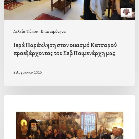
Σεβ
Ποιμενάρχη
μας
Δελτία Τύπου
Επικαιρότητα
Ιερά Παράκληση στον οικισμό Κατσαρού
προεξάρχοντος του Σεβ Ποιμενάρχη μας
4 Αυγούστου 2026
Η
πρώτη
Παράκληση
προς