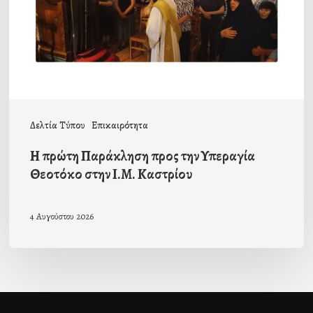
την
Υπεραγία
Θεοτόκο
στην
Ι.Μ.
Καστρίου
Δελτία Τύπου
Επικαιρότητα
Η πρώτη Παράκληση προς την Υπεραγία
Θεοτόκο στην Ι.Μ. Καστρίου
4 Αυγούστου 2026