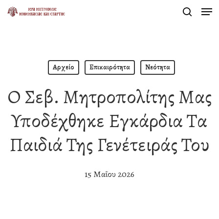
Men
Skip
search
to
Close
main
Menu
content
Αρχείο
Επικαιρότητα
Νεότητα
Ο Σεβ. Μητροπολίτης Μας
Υποδέχθηκε Εγκάρδια Τα
Παιδιά Της Γενέτειράς Του
15 Μαΐου 2026