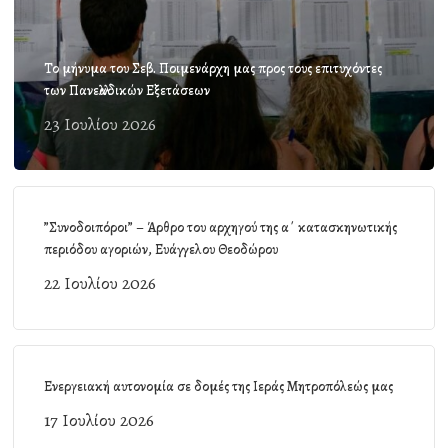
Το μήνυμα του Σεβ. Ποιμενάρχη μας προς τους επιτυχόντες
των Πανελλαδικών Εξετάσεων
23 Ιουλίου 2026
”Συνοδοιπόροι” – Άρθρο του αρχηγού της α΄ κατασκηνωτικής
περιόδου αγοριών, Ευάγγελου Θεοδώρου
22 Ιουλίου 2026
Ενεργειακή αυτονομία σε δομές της Ιεράς Μητροπόλεώς μας
17 Ιουλίου 2026