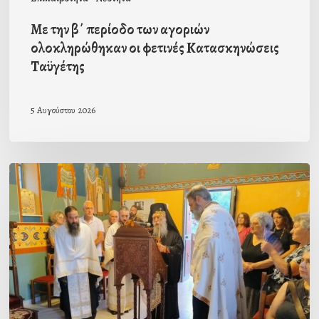
Ταϋγέτης
Με την β΄ περίοδο των αγοριών
ολοκληρώθηκαν οι φετινές Κατασκηνώσεις
Ταϋγέτης
5 Αυγούστου 2026
Ιερά
Παράκληση
στον
οικισμό
Κατσαρού
προεξάρχοντος
του