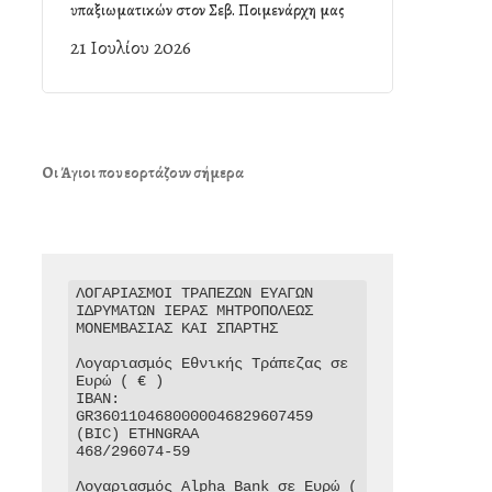
υπαξιωματικών στον Σεβ. Ποιμενάρχη μας
21 Ιουλίου 2026
Οι Άγιοι που εορτάζουν σήμερα
ΛΟΓΑΡΙΑΣΜΟΙ ΤΡΑΠΕΖΩΝ ΕΥΑΓΩΝ 
ΙΔΡΥΜΑΤΩΝ ΙΕΡΑΣ ΜΗΤΡΟΠΟΛΕΩΣ 
ΜΟΝΕΜΒΑΣΙΑΣ ΚΑΙ ΣΠΑΡΤΗΣ

Λογαριασμός Εθνικής Τράπεζας σε 
Ευρώ ( € )

IBAN: 
GR3601104680000046829607459

(BIC) ETHNGRAA

468/296074-59

Λογαριασμός Alpha Bank σε Ευρώ ( 