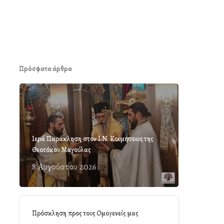
Πρόσφατα άρθρα
Ιερά Παράκληση στον Ι.Ν. Κοιμήσεως της
Θεοτόκου Μαγούλας
8 Αυγούστου 2026
Πρόσκληση προς τους Ομογενείς μας