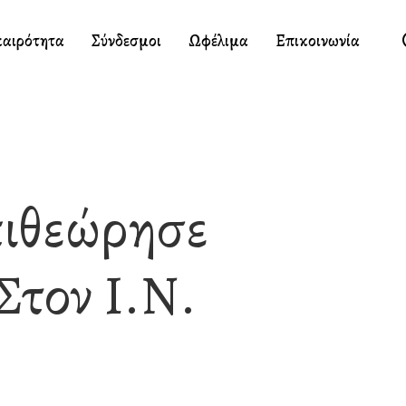
καιρότητα
Σύνδεσμοι
Ωφέλιμα
Επικοινωνία
πιθεώρησε
Στον Ι.Ν.