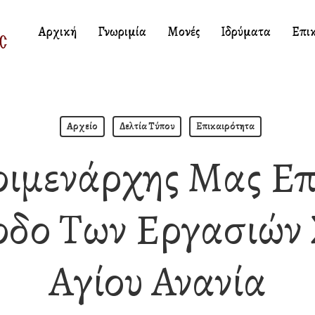
Αρχική
Γνωριμία
Μονές
Ιδρύματα
Επι
Αρχείο
Δελτία Τύπου
Επικαιρότητα
οιμενάρχης Μας Ε
δο Των Εργασιών 
Αγίου Ανανία