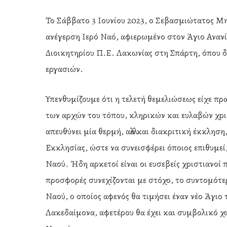
Το Σάββατο 3 Ιουνίου 2023, ο Σεβασμιώτατος Μ
ανέγερση Ιερό Ναό, αφιερωμένο στον Άγιο Ανανί
Διοικητηρίου Π.Ε. Λακωνίας στη Σπάρτη, όπου 
εργασιών.
Υπενθυμίζουμε ότι η τελετή θεμελιώσεως είχε πρ
των αρχών του τόπου, κληρικών και ευλαβών χρισ
απευθύνει μία θερμή, αλλά και διακριτική έκκλη
Εκκλησίας, ώστε να συνεισφέρει όποιος επιθυμεί
Ναού. Ήδη αρκετοί είναι οι ευσεβείς χριστιανοί
προσφορές συνεχίζονται με στόχο, το συντομότερ
Ναού, ο οποίος αφενός θα τιμήσει έναν νέο Άγιο
Λακεδαίμονα, αφετέρου θα έχει και συμβολικό χ