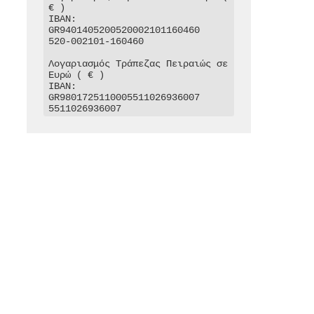
€ )

IBAN: 
GR9401405200520002101160460

520-002101-160460

Λογαριασμός Τράπεζας Πειραιώς σε 
Ευρώ ( € )

IBAN: 
GR9801725110005511026936007

5511026936007